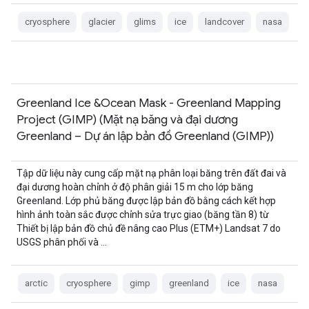
cryosphere
glacier
glims
ice
landcover
nasa
Greenland Ice &Ocean Mask - Greenland Mapping
Project (GIMP) (Mặt nạ băng và đại dương
Greenland – Dự án lập bản đồ Greenland (GIMP))
Tập dữ liệu này cung cấp mặt nạ phân loại băng trên đất đai và
đại dương hoàn chỉnh ở độ phân giải 15 m cho lớp băng
Greenland. Lớp phủ băng được lập bản đồ bằng cách kết hợp
hình ảnh toàn sắc được chỉnh sửa trực giao (băng tần 8) từ
Thiết bị lập bản đồ chủ đề nâng cao Plus (ETM+) Landsat 7 do
USGS phân phối và …
arctic
cryosphere
gimp
greenland
ice
nasa