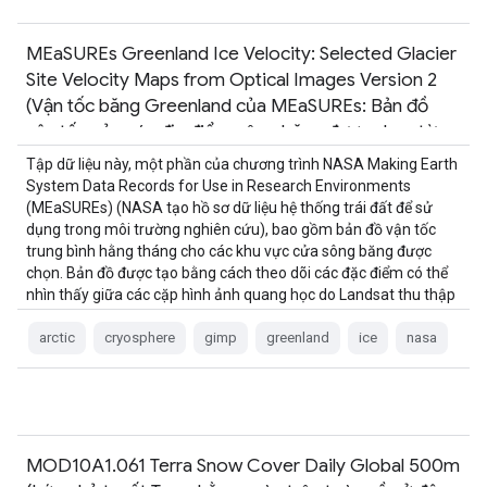
MEaSUREs Greenland Ice Velocity: Selected Glacier
Site Velocity Maps from Optical Images Version 2
(Vận tốc băng Greenland của MEaSUREs: Bản đồ
vận tốc của các địa điểm sông băng được chọn từ
hình ảnh quang học phiên bản 2)
Tập dữ liệu này, một phần của chương trình NASA Making Earth
System Data Records for Use in Research Environments
(MEaSUREs) (NASA tạo hồ sơ dữ liệu hệ thống trái đất để sử
dụng trong môi trường nghiên cứu), bao gồm bản đồ vận tốc
trung bình hằng tháng cho các khu vực cửa sông băng được
chọn. Bản đồ được tạo bằng cách theo dõi các đặc điểm có thể
nhìn thấy giữa các cặp hình ảnh quang học do Landsat thu thập
…
arctic
cryosphere
gimp
greenland
ice
nasa
MOD10A1.061 Terra Snow Cover Daily Global 500m