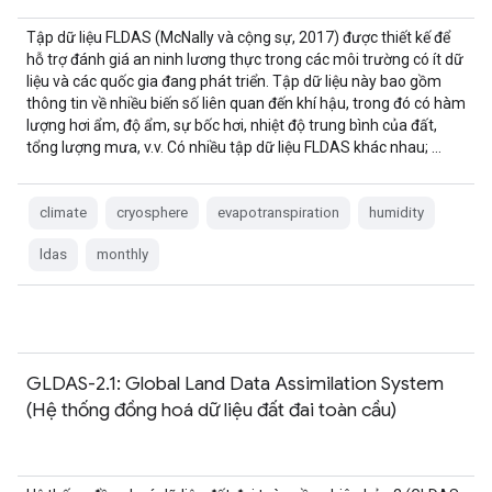
thống cảnh báo sớm nạn đói (FEWS NET))
Tập dữ liệu FLDAS (McNally và cộng sự, 2017) được thiết kế để
hỗ trợ đánh giá an ninh lương thực trong các môi trường có ít dữ
liệu và các quốc gia đang phát triển. Tập dữ liệu này bao gồm
thông tin về nhiều biến số liên quan đến khí hậu, trong đó có hàm
lượng hơi ẩm, độ ẩm, sự bốc hơi, nhiệt độ trung bình của đất,
tổng lượng mưa, v.v. Có nhiều tập dữ liệu FLDAS khác nhau; …
climate
cryosphere
evapotranspiration
humidity
ldas
monthly
GLDAS-2.1: Global Land Data Assimilation System
(Hệ thống đồng hoá dữ liệu đất đai toàn cầu)