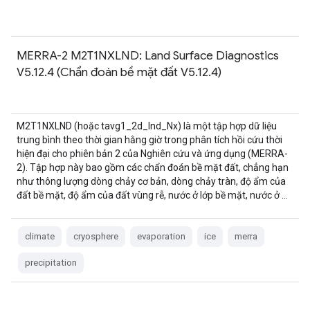
MERRA-2 M2T1NXLND: Land Surface Diagnostics
V5.12.4 (Chẩn đoán bề mặt đất V5.12.4)
M2T1NXLND (hoặc tavg1_2d_lnd_Nx) là một tập hợp dữ liệu
trung bình theo thời gian hằng giờ trong phân tích hồi cứu thời
hiện đại cho phiên bản 2 của Nghiên cứu và ứng dụng (MERRA-
2). Tập hợp này bao gồm các chẩn đoán bề mặt đất, chẳng hạn
như thông lượng dòng chảy cơ bản, dòng chảy tràn, độ ẩm của
đất bề mặt, độ ẩm của đất vùng rễ, nước ở lớp bề mặt, nước ở …
climate
cryosphere
evaporation
ice
merra
precipitation