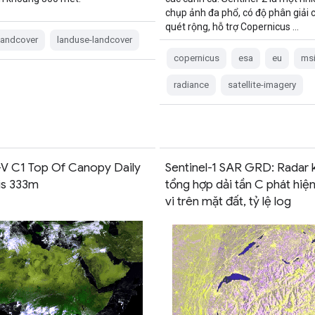
chụp ảnh đa phổ, có độ phân giải c
quét rộng, hỗ trợ Copernicus …
landcover
landuse-landcover
copernicus
esa
eu
ms
radiance
satellite-imagery
 C1 Top Of Canopy Daily
Sentinel-1 SAR GRD: Radar 
is 333m
tổng hợp dải tần C phát hi
vi trên mặt đất, tỷ lệ log