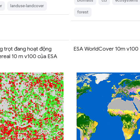
biomass
cci
ecosystems
r
landuse-landcover
forest
ng trọt đang hoạt động
ESA WorldCover 10m v100
real 10 m v100 của ESA