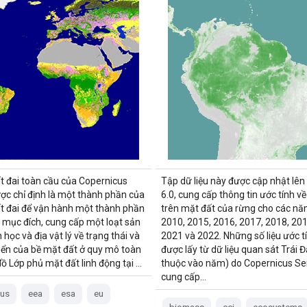
ất đai toàn cầu của Copernicus
Tập dữ liệu này được cập nhật lên
ợc chỉ định là một thành phần của
6.0, cung cấp thông tin ước tính về
ất đai để vận hành một thành phần
trên mặt đất của rừng cho các nă
a mục đích, cung cấp một loạt sản
2010, 2015, 2016, 2017, 2018, 201
học và địa vật lý về trạng thái và
2021 và 2022. Những số liệu ước t
riển của bề mặt đất ở quy mô toàn
được lấy từ dữ liệu quan sát Trái Đ
đồ Lớp phủ mặt đất linh động tại …
thuộc vào năm) do Copernicus Sen
cung cấp…
cus
eea
esa
eu