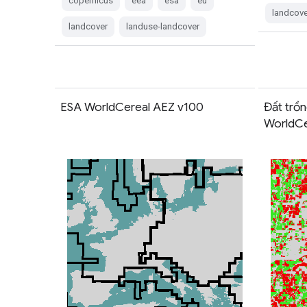
copernicus
eea
esa
eu
landcove
landcover
landuse-landcover
ESA WorldCereal AEZ v100
Đất trồ
WorldCe