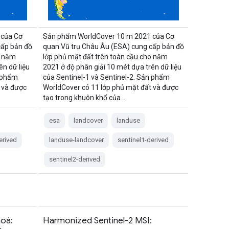
 của Cơ
Sản phẩm WorldCover 10 m 2021 của Cơ
cấp bản đồ
quan Vũ trụ Châu Âu (ESA) cung cấp bản đồ
o năm
lớp phủ mặt đất trên toàn cầu cho năm
ên dữ liệu
2021 ở độ phân giải 10 mét dựa trên dữ liệu
n phẩm
của Sentinel-1 và Sentinel-2. Sản phẩm
 và được
WorldCover có 11 lớp phủ mặt đất và được
tạo trong khuôn khổ của …
esa
landcover
landuse
erived
landuse-landcover
sentinel1-derived
sentinel2-derived
hoá:
Harmonized Sentinel-2 MSI: