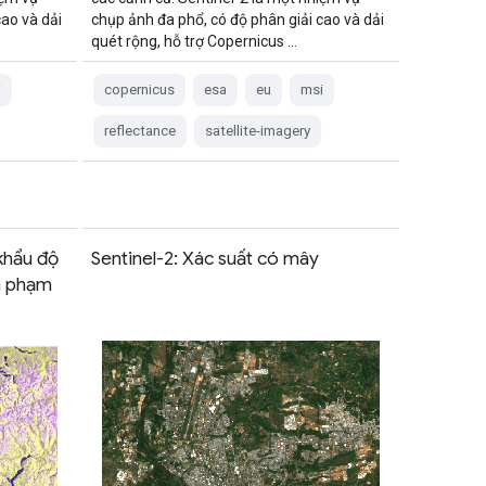
ao và dải
chụp ảnh đa phổ, có độ phân giải cao và dải
quét rộng, hỗ trợ Copernicus …
i
copernicus
esa
eu
msi
reflectance
satellite-imagery
khẩu độ
Sentinel-2: Xác suất có mây
ện phạm