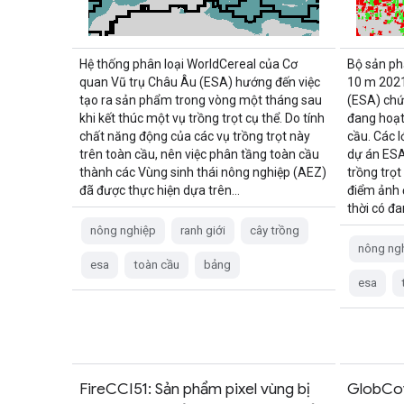
Hệ thống phân loại WorldCereal của Cơ
Bộ sản ph
quan Vũ trụ Châu Âu (ESA) hướng đến việc
10 m 2021
tạo ra sản phẩm trong vòng một tháng sau
(ESA) chứ
khi kết thúc một vụ trồng trọt cụ thể. Do tính
đang hoạt
chất năng động của các vụ trồng trọt này
cầu. Các 
trên toàn cầu, nên việc phân tầng toàn cầu
dự án ESA
thành các Vùng sinh thái nông nghiệp (AEZ)
trồng trọt
đã được thực hiện dựa trên…
điểm ảnh 
thời có đ
nông nghiệp
ranh giới
cây trồng
nông ng
esa
toàn cầu
bảng
esa
FireCCI51: Sản phẩm pixel vùng bị
GlobCov