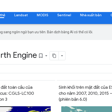
 thẻ
Landsat
MODIS
Sentinel
Nhà xuất bản
g sang ngôn ngữ bạn ưu tiên. Bản dịch bằng AI có thể có lỗi.
arth Engine
bookmark_border
 đất toàn cầu của
Sinh khối trên mặt đất của 
icus: CGLS-LC100
cho năm 2007, 2010, 2015 
on 3
(phiên bản 6.0)