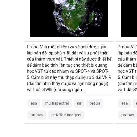
Proba-V là một nhiệm vụ vệ tinh được giao
Proba-V l
lập bản đồ lớp phủ mặt đất và sự phát triển
lập bản đồ
của thảm thực vật. Thiết bị này được thiết kế
của thảm t
để đảm bảo tính liên tục cho thiết bị quang
để đảm bảo
học VGT từ các nhiệm vụ SPOT-4 và SPOT-
học VGT t
5. Cảm biến này thu thập dữ liệu ở 3 dải VNIR
5. Cảm biế
(dải tần nhìn thấy được và cận hồng ngoại)
(dải tần 
và 1 dải SWIR (dải sóng ngắn …
và 1 dải 
esa
multispectral
nir
proba
esa
probav
satellite-imagery
probav