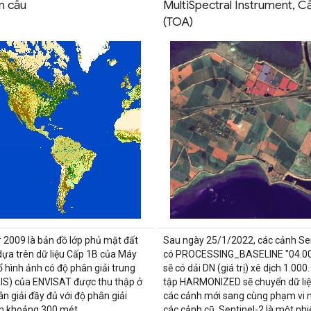
n cầu
MultiSpectral Instrument, C
(TOA)
 2009 là bản đồ lớp phủ mặt đất
Sau ngày 25/1/2022, các cảnh Sen
dựa trên dữ liệu Cấp 1B của Máy
có PROCESSING_BASELINE "04.00"
 hình ảnh có độ phân giải trung
sẽ có dải DN (giá trị) xê dịch 1.000
IS) của ENVISAT được thu thập ở
tập HARMONIZED sẽ chuyển dữ liệ
n giải đầy đủ với độ phân giải
các cảnh mới sang cùng phạm vi 
n khoảng 300 mét.
các cảnh cũ. Sentinel-2 là một nh