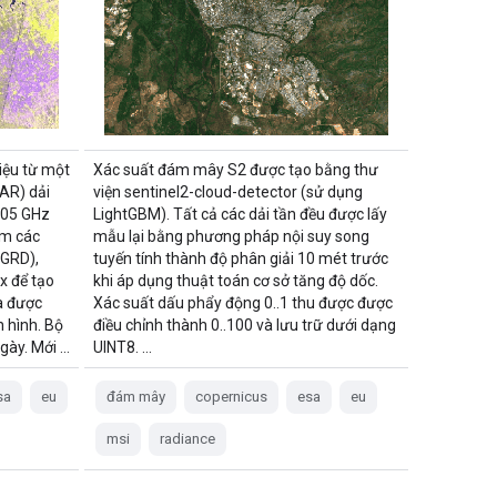
iệu từ một
Xác suất đám mây S2 được tạo bằng thư
SAR) dải
viện sentinel2-cloud-detector (sử dụng
405 GHz
LightGBM). Tất cả các dải tần đều được lấy
ồm các
mẫu lại bằng phương pháp nội suy song
(GRD),
tuyến tính thành độ phân giải 10 mét trước
x để tạo
khi áp dụng thuật toán cơ sở tăng độ dốc.
à được
Xác suất dấu phẩy động 0..1 thu được được
 hình. Bộ
điều chỉnh thành 0..100 và lưu trữ dưới dạng
gày. Mới …
UINT8. …
sa
eu
đám mây
copernicus
esa
eu
msi
radiance