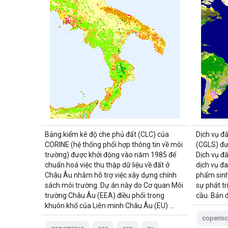
Bảng kiểm kê độ che phủ đất (CLC) của
Dịch vụ đ
CORINE (hệ thống phối hợp thông tin về môi
(CGLS) đư
trường) được khởi động vào năm 1985 để
Dịch vụ đ
chuẩn hoá việc thu thập dữ liệu về đất ở
dịch vụ đ
Châu Âu nhằm hỗ trợ việc xây dựng chính
phẩm sinh 
sách môi trường. Dự án này do Cơ quan Môi
sự phát t
trường Châu Âu (EEA) điều phối trong
cầu. Bản 
khuôn khổ của Liên minh Châu Âu (EU) …
coperni