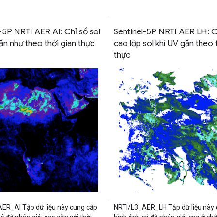
-5P NRTI AER AI: Chỉ số sol
Sentinel-5P NRTI AER LH: C
ần như theo thời gian thực
cao lớp sol khí UV gần theo 
thực
ER_AI Tập dữ liệu này cung cấp
NRTI/L3_AER_LH Tập dữ liệu này 
ó độ phân giải cao gần với thời
hình ảnh có độ phân giải cao ở chế