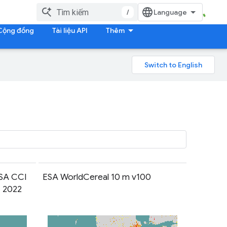
/
Cộng đồng
Tài liệu API
Thêm
ESA CCI
ESA WorldCereal 10 m v100
– 2022