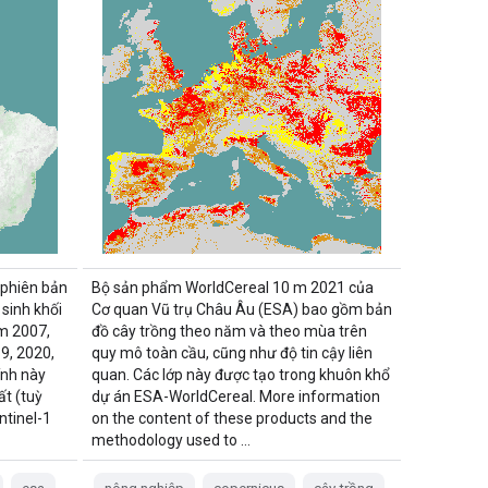
 phiên bản
Bộ sản phẩm WorldCereal 10 m 2021 của
 sinh khối
Cơ quan Vũ trụ Châu Âu (ESA) bao gồm bản
m 2007,
đồ cây trồng theo năm và theo mùa trên
9, 2020,
quy mô toàn cầu, cũng như độ tin cậy liên
ính này
quan. Các lớp này được tạo trong khuôn khổ
ất (tuỳ
dự án ESA-WorldCereal. More information
tinel-1
on the content of these products and the
methodology used to …