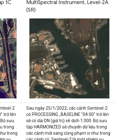
ấp 1C
MultiSpectral Instrument, Level-2A
(SR)
tinel-2
Sau ngày 25/1/2022, các cảnh Sentinel-2
 trở lên
có PROCESSING_BASELINE "04.00" trở lên
. Bộ sưu
sẽ có dải DN (giá trị) xê dịch 1.000. Bộ sưu
u trong
tập HARMONIZED sẽ chuyển dữ liệu trong
như trong
các cảnh mới sang cùng phạm vi như trong
iệm vụ
các cảnh cũ. Sentinel-2 là một nhiệm vụ