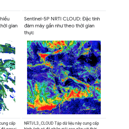
hiều
Sentinel-5P NRTI CLOUD: Đặc tính
thời gian
đám mây gần như theo thời gian
thực
cung cấp
NRTI/L3_CLOUD Tập dữ liệu này cung cấp
 độ ngoại
hình ảnh có độ phân giải cao gần với thời