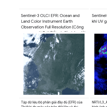
Sentinel-3 OLCI EFR: Ocean and
Sentinel
Land Color Instrument Earth
khí UV g
Observation Full Resolution (Công
cụ quan sát Trái Đất có độ phân giải
cao về màu sắc của đại dương và
đất liền)
Tập dữ liệu Độ phân giải đầy đủ (EFR) của
NRTI/L3_A
Thiết bị đo màu sắc trên đất liền và đại
hình ảnh c