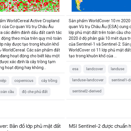
ẩm WorldCereal Active Cropland
Sản phẩm WorldCover 10 m 2020
 của Cơ quan Vũ trụ Châu Âu
quan Vũ trụ Châu Âu (ESA) cung 
a các điểm đánh dấu đất canh tác
lớp phủ mặt đất trên toàn cầu ch
 động theo mùa trên quy mô toàn
2020 ở độ phân giải 10 mét dựa tr
lớp này được tạo trong khuôn khổ
của Sentinel-1 và Sentinel-2. Sả
-WorldCereal. Các sản phẩm đất
WorldCover có 11 lớp phủ mặt đất
 đang hoạt động cho biết liệu một
tạo trong khuôn khổ của …
được xác định là cây trồng tạm
ang hoạt động hay không…
esa
landcover
landuse
landuse-landcover
sentinel1-d
hiệp
copernicus
cây trồng
sentinel2-derived
toàn cầu
độ che phủ đất
er: Bản đồ lớp phủ mặt đất
MSI Sentinel-2 được chuẩn 