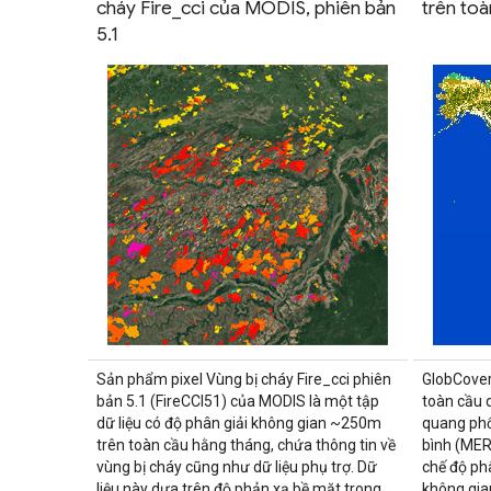
cháy Fire_cci của MODIS, phiên bản
trên toà
5.1
Sản phẩm pixel Vùng bị cháy Fire_cci phiên
GlobCover
bản 5.1 (FireCCI51) của MODIS là một tập
toàn cầu 
dữ liệu có độ phân giải không gian ~250m
quang phổ
trên toàn cầu hằng tháng, chứa thông tin về
bình (MER
vùng bị cháy cũng như dữ liệu phụ trợ. Dữ
chế độ phâ
liệu này dựa trên độ phản xạ bề mặt trong
không gia