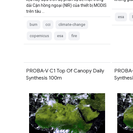
dải Cận hồng ngoại (NIR) của thiết bị MODIS
trên tàu …
esa
burn
cci
climate-change
copernicus
esa
fire
PROBA-V C1 Top Of Canopy Daily
PROBA-V
Synthesis 100m
Synthes