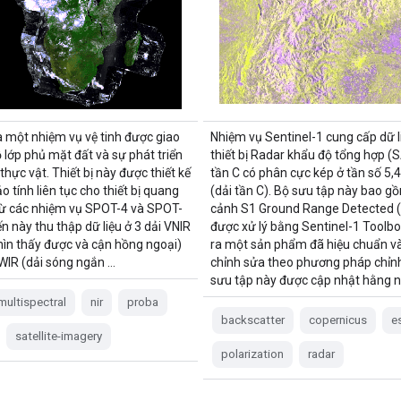
à một nhiệm vụ vệ tinh được giao
Nhiệm vụ Sentinel-1 cung cấp dữ l
 lớp phủ mặt đất và sự phát triển
thiết bị Radar khẩu độ tổng hợp (
hực vật. Thiết bị này được thiết kế
tần C có phân cực kép ở tần số 5,
 tính liên tục cho thiết bị quang
(dải tần C). Bộ sưu tập này bao g
ừ các nhiệm vụ SPOT-4 và SPOT-
cảnh S1 Ground Range Detected 
n này thu thập dữ liệu ở 3 dải VNIR
được xử lý bằng Sentinel-1 Toolbo
nhìn thấy được và cận hồng ngoại)
ra một sản phẩm đã hiệu chuẩn v
SWIR (dải sóng ngắn …
chỉnh sửa theo phương pháp chỉnh
sưu tập này được cập nhật hằng n
multispectral
nir
proba
backscatter
copernicus
e
satellite-imagery
polarization
radar