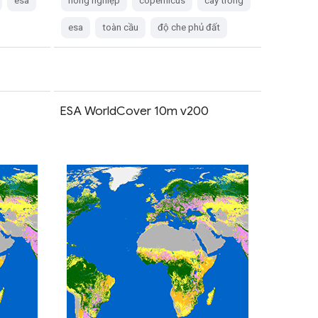
esa
nông nghiệp
copernicus
cây trồng
esa
toàn cầu
độ che phủ đất
ESA WorldCover 10m v200