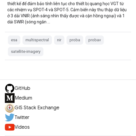
thiết kế để đảm bảo tính liên tục cho thiết bị quang học VGT từ
các nhiệm vụ SPOT-4 và SPOT-5. Cảm biến này thu thập dữ liệu
ở 3 dải VNIR (ánh sáng nhìn thấy được và cận hồng ngoại) và 1
dải SWIR (sóng ngắn …
esa
multispectral
nir
proba
probav
satellite-imagery
GitHub
Medium
GIS Stack Exchange
Twitter
Videos