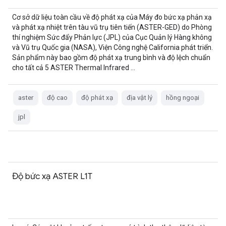
Cơ sở dữ liệu toàn cầu về độ phát xạ của Máy đo bức xạ phản xạ
và phát xạ nhiệt trên tàu vũ trụ tiên tiến (ASTER-GED) do Phòng
thí nghiệm Sức đẩy Phản lực (JPL) của Cục Quản lý Hàng không
và Vũ trụ Quốc gia (NASA), Viện Công nghệ California phát triển.
Sản phẩm này bao gồm độ phát xạ trung bình và độ lệch chuẩn
cho tất cả 5 ASTER Thermal Infrared …
aster
độ cao
độ phát xạ
địa vật lý
hồng ngoại
jpl
Độ bức xạ ASTER L1T