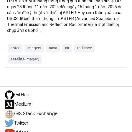
Lưu ý: Có một khoảng trống trong quá trình thu thập dữ liệu từ
ngày 28 tháng 11 năm 2024 đến ngày 16 tháng 1 năm 2025 do
các vấn đề kỹ thuật với thiết bị ASTER. Hãy xem thông báo của
USGS để biết thêm thông tin. ASTER (Advanced Spaceborne
Thermal Emission and Reflection Radiometer) là một thiết bị
chụp ảnh đa phổ …
aster
imagery
nasa
nir
radiance
satellite-imagery
GitHub
Medium
GIS Stack Exchange
Twitter