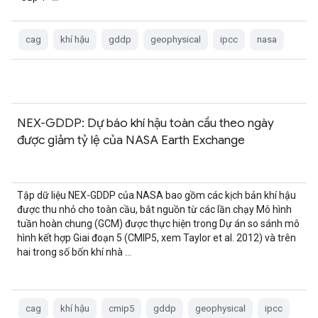
cag
khí hậu
gddp
geophysical
ipcc
nasa
NEX-GDDP: Dự báo khí hậu toàn cầu theo ngày
được giảm tỷ lệ của NASA Earth Exchange
Tập dữ liệu NEX-GDDP của NASA bao gồm các kịch bản khí hậu
được thu nhỏ cho toàn cầu, bắt nguồn từ các lần chạy Mô hình
tuần hoàn chung (GCM) được thực hiện trong Dự án so sánh mô
hình kết hợp Giai đoạn 5 (CMIP5, xem Taylor et al. 2012) và trên
hai trong số bốn khí nhà …
cag
khí hậu
cmip5
gddp
geophysical
ipcc