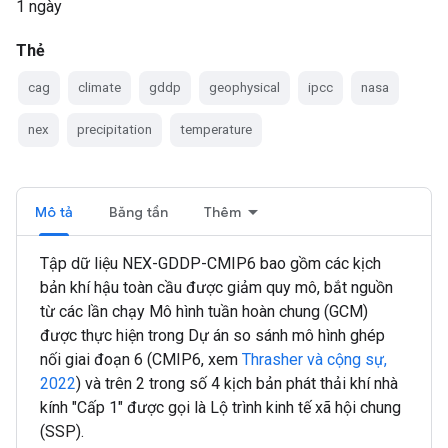
1 ngày
Thẻ
cag
climate
gddp
geophysical
ipcc
nasa
nex
precipitation
temperature
Mô tả
Băng tần
Thêm
Tập dữ liệu NEX-GDDP-CMIP6 bao gồm các kịch
bản khí hậu toàn cầu được giảm quy mô, bắt nguồn
từ các lần chạy Mô hình tuần hoàn chung (GCM)
được thực hiện trong Dự án so sánh mô hình ghép
nối giai đoạn 6 (CMIP6, xem
Thrasher và cộng sự,
2022
) và trên 2 trong số 4 kịch bản phát thải khí nhà
kính "Cấp 1" được gọi là Lộ trình kinh tế xã hội chung
(SSP).