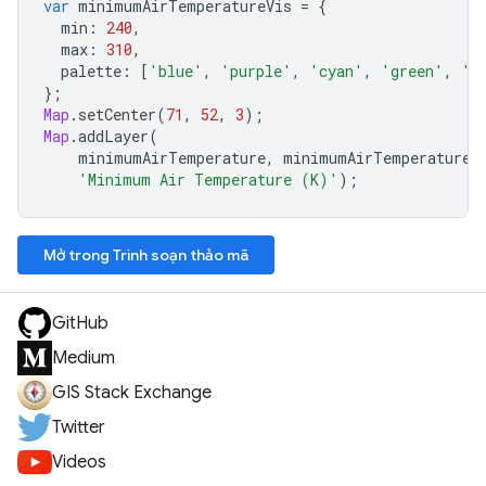
var
minimumAirTemperatureVis
=
{
min
:
240
,
max
:
310
,
palette
:
[
'blue'
,
'purple'
,
'cyan'
,
'green'
,
'y
};
Map
.
setCenter
(
71
,
52
,
3
);
Map
.
addLayer
(
minimumAirTemperature
,
minimumAirTemperatureV
'Minimum Air Temperature (K)'
);
Mở trong Trình soạn thảo mã
GitHub
Medium
GIS Stack Exchange
Twitter
Videos