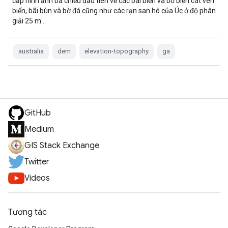
cấp hình ảnh ba chiều đầu tiên về các bãi biển và bờ biển cát ven
biển, bãi bùn và bờ đá cũng như các rạn san hô của Úc ở độ phân
giải 25 m…
australia
dem
elevation-topography
ga
GitHub
Medium
GIS Stack Exchange
Twitter
Videos
Tương tác