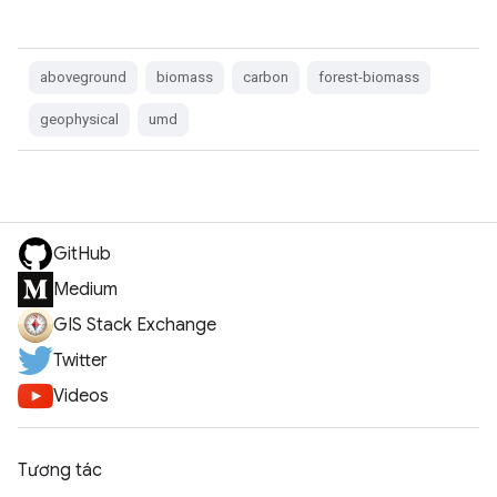
aboveground
biomass
carbon
forest-biomass
geophysical
umd
GitHub
Medium
GIS Stack Exchange
Twitter
Videos
Tương tác