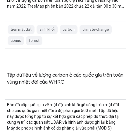
khối và lượng carbon trên toàn bộ diện tích rừng ở Hoa Kỳ vào
năm 2022. TreeMap phiên bản 2022 chứa 22 dải tần 30 x 30 m…
trên mặt đất
sinh khối
carbon
climate-change
conus
forest
Tập dữ liệu về lượng carbon ở cấp quốc gia trên toàn
vùng nhiệt đới của WHRC
Bản đồ cấp quốc gia về mật độ sinh khối gỗ sống trên mặt đất
cho các quốc gia nhiệt đới ở độ phân giải 500 mét. Tập dữ liệu
này được tổng hợp từ sự kết hợp giữa các phép đo thực địa tại
cùng vị trí, các quan sát LiDAR và hình ảnh được ghi lại bằng
Máy đo phổ xạ hình ảnh có độ phân giải vừa phải (MODIS).