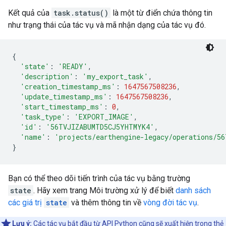
Kết quả của
task.status()
là một từ điển chứa thông tin
như trạng thái của tác vụ và mã nhận dạng của tác vụ đó.
{
'state'
:
'READY'
,
'description'
:
'my_export_task'
,
'creation_timestamp_ms'
:
1647567508236
,
'update_timestamp_ms'
:
1647567508236
,
'start_timestamp_ms'
:
0
,
'task_type'
:
'EXPORT_IMAGE'
,
'id'
:
'56TVJIZABUMTD5CJ5YHTMYK4'
,
'name'
:
'projects/earthengine-legacy/operations/5
}
Bạn có thể theo dõi tiến trình của tác vụ bằng trường
state
. Hãy xem trang Môi trường xử lý để biết
danh sách
các giá trị
state
và thêm thông tin về
vòng đời tác vụ
.
Lưu ý:
Các tác vụ bắt đầu từ API Python cũng sẽ xuất hiện trong thẻ