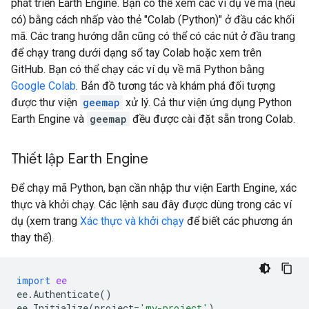
phát triển Earth Engine. Bạn có thể xem các ví dụ về mã (nếu
có) bằng cách nhấp vào thẻ "Colab (Python)" ở đầu các khối
mã. Các trang hướng dẫn cũng có thể có các nút ở đầu trang
để chạy trang dưới dạng sổ tay Colab hoặc xem trên
GitHub. Bạn có thể chạy các ví dụ về mã Python bằng
Google Colab
. Bản đồ tương tác và khám phá đối tượng
được thư viện
geemap
xử lý. Cả thư viện ứng dụng Python
Earth Engine và
geemap
đều được cài đặt sẵn trong Colab.
Thiết lập Earth Engine
Để chạy mã Python, bạn cần nhập thư viện Earth Engine, xác
thực và khởi chạy. Các lệnh sau đây được dùng trong các ví
dụ (xem trang
Xác thực và khởi chạy
để biết các phương án
thay thế).
import
ee
ee
.
Authenticate
()
ee
.
Initialize
(
project
=
'my-project'
)