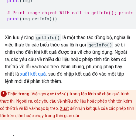
print
(
img
)
# Print image object WITH call to getInfo(); prints 
print
(
img
.
getInfo
())
Xin lưu ý rằng
getInfo()
là một thao tác đồng bộ, nghĩa là
việc thực thi các biểu thức sau lệnh gọi
getInfo()
sẽ bị
chặn cho đến khi kết quả được trả về cho ứng dụng. Ngoài
ra, các yêu cầu về nhiều dữ liệu hoặc phép tính tốn kém có
thể trả về lỗi và/hoặc treo. Nhìn chung, phương pháp hay
nhất là
xuất kết quả
, sau đó nhập kết quả đó vào một tập
lệnh mới để phân tích thêm.
Thận trọng:
Việc gọi
getInfo()
trong tập lệnh sẽ chặn quá trình
thực thi. Ngoài ra, các yêu cầu về nhiều dữ liệu hoặc phép tính tốn kém
có thể trả về lỗi và/hoặc bị treo.
Xuất
để nhận kết quả của các phép tính
tốn kém, lớn hoặc chạy trong thời gian dài.