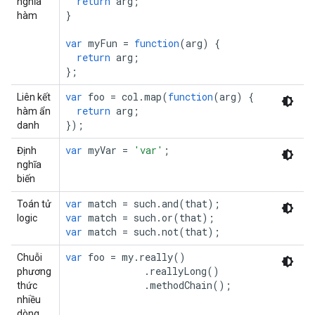
return
arg
;
nghĩa
}
hàm
var
myFun
=
function
(
arg
)
{
return
arg
;
};
var
foo
=
col
.
map
(
function
(
arg
)
{
Liên kết
return
arg
;
hàm ẩn
});
danh
var
myVar
=
'var'
;
Định
nghĩa
biến
var
match
=
such
.
and
(
that
);
Toán tử
var
match
=
such
.
or
(
that
);
logic
var
match
=
such
.
not
(
that
);
var
foo
=
my
.
really
()
Chuỗi
.
reallyLong
()
phương
.
methodChain
();
thức
nhiều
dòng