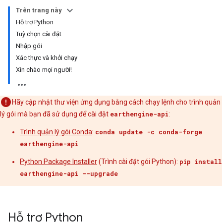
Trên trang này
Hỗ trợ Python
Tuỳ chọn cài đặt
Nhập gói
Xác thực và khởi chạy
Xin chào mọi người!
Hãy cập nhật thư viện ứng dụng bằng cách chạy lệnh cho trình quản
lý gói mà bạn đã sử dụng để cài đặt
earthengine-api
:
Trình quản lý gói Conda
:
conda update -c conda-forge
earthengine-api
Python Package Installer
(Trình cài đặt gói Python):
pip install
earthengine-api --upgrade
Hỗ trợ Python