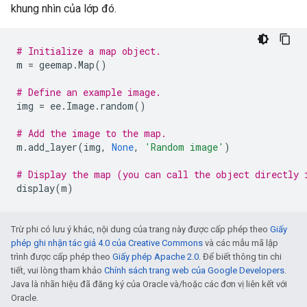
khung nhìn của lớp đó.
# Initialize a map object.
m
=
geemap
.
Map
()
# Define an example image.
img
=
ee
.
Image
.
random
()
# Add the image to the map.
m
.
add_layer
(
img
,
None
,
'Random image'
)
# Display the map (you can call the object directly 
display
(
m
)
Trừ phi có lưu ý khác, nội dung của trang này được cấp phép theo
Giấy
phép ghi nhận tác giả 4.0 của Creative Commons
và các mẫu mã lập
trình được cấp phép theo
Giấy phép Apache 2.0
. Để biết thông tin chi
tiết, vui lòng tham khảo
Chính sách trang web của Google Developers
.
Java là nhãn hiệu đã đăng ký của Oracle và/hoặc các đơn vị liên kết với
Oracle.