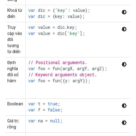
var
dic
=
{
'key'
:
value
};
Khoá từ
var
dic
=
{
key
:
value
};
điển
var
value
=
dic
.
key
;
Truy
var
value
=
dic
[
'key'
];
cập vào
đối
tượng
từ điển
// Positional arguments.
Định
var
foo
=
fun
(
argX
,
argY
,
argZ
);
nghĩa
// Keyword arguments object.
đối số
var
foo
=
fun
({
y
:
argY
});
hàm
var
t
=
true
;
Boolean
var
f
=
false
;
var
na
=
null
;
Giá trị
rỗng