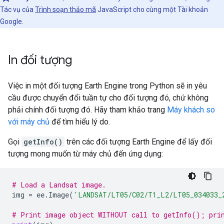
Tác vụ của
Trình soạn thảo mã
JavaScript cho cùng một Tài khoản
Google.
In đối tượng
Việc in một đối tượng Earth Engine trong Python sẽ in yêu
cầu được chuyển đổi tuần tự cho đối tượng đó, chứ không
phải chính đối tượng đó. Hãy tham khảo trang
Máy khách so
với máy chủ
để tìm hiểu lý do.
Gọi
getInfo()
trên các đối tượng Earth Engine để lấy đối
tượng mong muốn từ máy chủ đến ứng dụng:
# Load a Landsat image.
img
=
ee
.
Image
(
'LANDSAT/LT05/C02/T1_L2/LT05_034033_
# Print image object WITHOUT call to getInfo(); prin