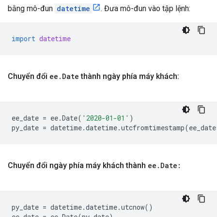
bằng mô-đun
datetime
. Đưa mô-đun vào tập lệnh:
import
datetime
Chuyển đổi
ee
.
Date
thành ngày phía máy khách:
ee_date
=
ee
.
Date
(
'2020-01-01'
)
py_date
=
datetime
.
datetime
.
utcfromtimestamp
(
ee_date
Chuyển đổi ngày phía máy khách thành
ee
.
Date:
py_date
=
datetime
.
datetime
.
utcnow
()
ee_date
=
ee
.
Date
(
py_date
)