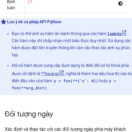
//
Bình
luận
Lưu ý về cú pháp API Python:
Bạn có thể ánh xạ hàm ẩn danh thông qua các hàm
lambda
.
Các hàm này chỉ chấp nhận một biểu thức duy nhất. Sử dụng các
hàm được đặt tên truyền thống khi cần các thao tác ánh xạ phức
tạp.
Đối số hàm được cung cấp dưới dạng từ điển đối số từ khoá phải
được chỉ định là
**kwargs
; nghĩa là thêm hai dấu hoa thị vào từ
điển đầu vào của hàm:
y = fun(**{'x': 0})
hoặc
y =
fun(**arg_dict)
.
Đối tượng ngày
Xác định và thao tác với các đối tượng ngày phía máy khách