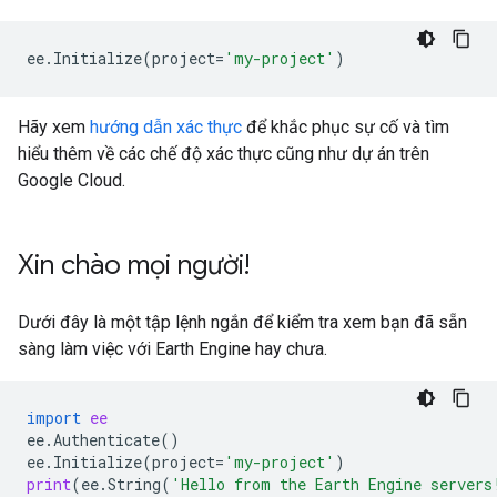
ee
.
Initialize
(
project
=
'my-project'
)
Hãy xem
hướng dẫn xác thực
để khắc phục sự cố và tìm
hiểu thêm về các chế độ xác thực cũng như dự án trên
Google Cloud.
Xin chào mọi người!
Dưới đây là một tập lệnh ngắn để kiểm tra xem bạn đã sẵn
sàng làm việc với Earth Engine hay chưa.
import
ee
ee
.
Authenticate
()
ee
.
Initialize
(
project
=
'my-project'
)
print
(
ee
.
String
(
'Hello from the Earth Engine servers