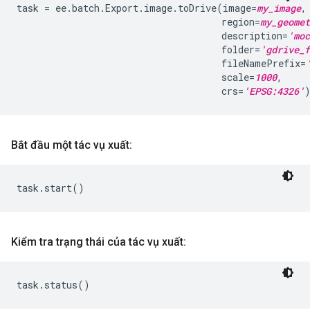
task
=
ee
.
batch
.
Export
.
image
.
toDrive
(
image
=
my_image
,
region
=
my_geomet
description
=
'moc
folder
=
'gdrive_f
fileNamePrefix
=
scale
=
1000
,
crs
=
'EPSG:4326'
Bắt đầu một tác vụ xuất:
task
.
start
()
Kiểm tra trạng thái của tác vụ xuất:
task
.
status
()