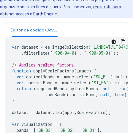
organizaciones sin fines de lucro. Para comenzar,
regístrate para
obtener acceso a Earth Engine.
Editor de código (JavaScript)
var
dataset
=
ee
.
ImageCollection
(
'LANDSAT/LT04/C02
.
filterDate
(
'1990-04-01'
,
'1990-05-01'
);
// Applies scaling factors.
function
applyScaleFactors
(
image
)
{
var
opticalBands
=
image
.
select
(
'SR_B.'
).
multipl
var
thermalBand
=
image
.
select
(
'ST_B6'
).
multiply
return
image
.
addBands
(
opticalBands
,
null
,
true
)
.
addBands
(
thermalBand
,
null
,
true
);
}
dataset
=
dataset
.
map
(
applyScaleFactors
);
var
visualization
=
{
bands
:
[
'SR_B3'
,
'SR_B2'
,
'SR_B1'
],