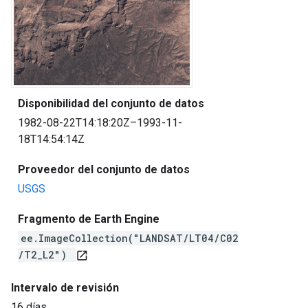
Disponibilidad del conjunto de datos
1982-08-22T14:18:20Z–1993-11-
18T14:54:14Z
Proveedor del conjunto de datos
USGS
Fragmento de Earth Engine
ee.ImageCollection("LANDSAT/LT04/C02
/T2_L2")
open_in_new
Intervalo de revisión
16 días