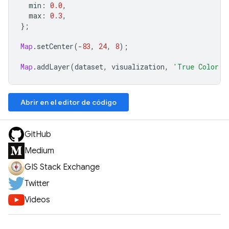
min
:
0.0
,
max
:
0.3
,
};
Map
.
setCenter
(
-
83
,
24
,
8
);
Map
.
addLayer
(
dataset
,
visualization
,
'True Color (
Abrir en el editor de código
GitHub
Medium
GIS Stack Exchange
Twitter
Videos