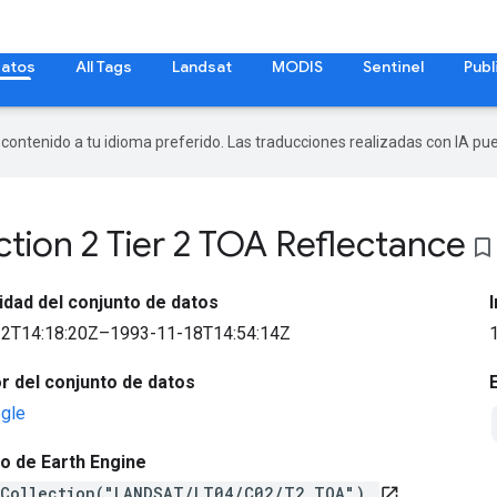
datos
All Tags
Landsat
MODIS
Sentinel
Publ
r contenido a tu idioma preferido. Las traducciones realizadas con IA p
tion 2 Tier 2 TOA Reflectance
bookmark_border
lidad del conjunto de datos
2T14:18:20Z–1993-11-18T14:54:14Z
 del conjunto de datos
gle
o de Earth Engine
eCollection("LANDSAT/LT04/C02/T2_TOA")
open_in_new