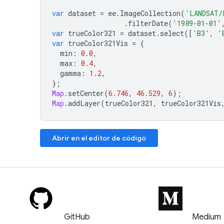
var
dataset
=
ee
.
ImageCollection
(
'LANDSAT/
.
filterDate
(
'1989-01-01'
var
trueColor321
=
dataset
.
select
([
'B3'
,
'
var
trueColor321Vis
=
{
min
:
0.0
,
max
:
0.4
,
gamma
:
1.2
,
};
Map
.
setCenter
(
6.746
,
46.529
,
6
);
Map
.
addLayer
(
trueColor321
,
trueColor321Vis
Abrir en el editor de código
GitHub
Medium