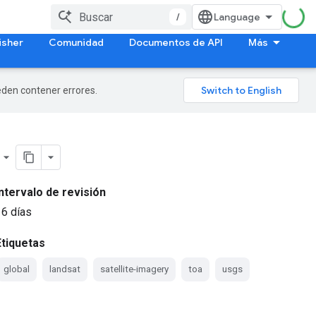
/
isher
Comunidad
Documentos de API
Más
ueden contener errores.
Intervalo de revisión
16 días
Etiquetas
global
landsat
satellite-imagery
toa
usgs