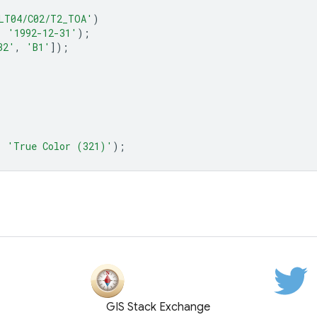
LT04/C02/T2_TOA'
)
,
'1992-12-31'
);
B2'
,
'B1'
]);
,
'True Color (321)'
);
GIS Stack Exchange