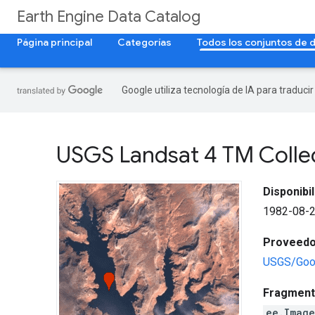
Earth Engine Data Catalog
Página principal
Categorías
Todos los conjuntos de 
Google utiliza tecnología de IA para traduci
USGS Landsat 4 TM Collec
Disponibi
1982-08-2
Proveedor
USGS/Goo
Fragment
ee.Imag