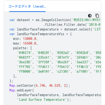
コードエディタ（JavaScript）
var
dataset
=
ee
.
ImageCollection
(
'MODIS/061/MYD11A
.
filter
(
ee
.
Filter
.
date
(
'2018-01-
var
landSurfaceTemperature
=
dataset
.
select
(
'LST_D
var
landSurfaceTemperatureVis
=
{
min
:
13000.0
,
max
:
16500.0
,
palette
:
[
'040274'
,
'040281'
,
'0502a3'
,
'0502b8'
,
'0502
'0602ff'
,
'235cb1'
,
'307ef3'
,
'269db1'
,
'30c8
'3be285'
,
'3ff38f'
,
'86e26f'
,
'3ae237'
,
'b5e2
'fff705'
,
'ffd611'
,
'ffb613'
,
'ff8b13'
,
'ff6e
'ff0000'
,
'de0101'
,
'c21301'
,
'a71001'
,
'9110
],
};
Map
.
setCenter
(
6.746
,
46.529
,
2
);
Map
.
addLayer
(
landSurfaceTemperature
,
landSurfaceTemperature
'Land Surface Temperature'
);