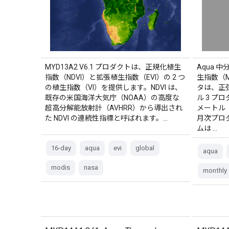
MYD13A2 V6.1 プロダクトは、正規化植生
Aqua 
指数（NDVI）と拡張植生指数（EVI）の 2 つ
生指数（M
の植生指数（VI）を提供します。NDVI は、
タは、正
既存の米国海洋大気庁（NOAA）の高度な
ル 3 プ
超高分解能放射計（AVHRR）から導出され
メートル
た NDVI の連続性指標と呼ばれます。…
月次プロ
ムは …
16-day
aqua
evi
global
aqua
modis
nasa
monthly