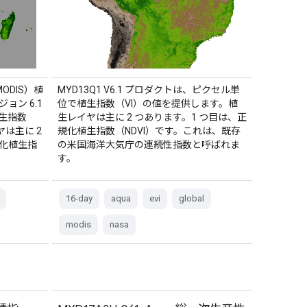
ODIS）植
MYD13Q1 V6.1 プロダクトは、ピクセル単
ジョン 6.1
位で植生指数（VI）の値を提供します。植
生指数
生レイヤは主に 2 つあります。1 つ目は、正
は主に 2
規化植生指数（NDVI）です。これは、既存
規化植生指
の米国海洋大気庁の連続性指数と呼ばれま
す。
16-day
aqua
evi
global
modis
nasa