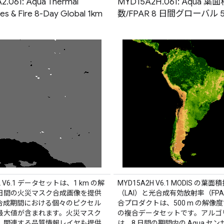
.061: Aqua Thermal
MYD15A2H.061: Aqua 葉
es & Fire 8-Day Global 1km
数/FPAR 8 日間グローバル 5
2 V6.1 データセットは、1 km の解
MYD15A2H V6.1 MODIS の葉面
8 日間の火災マスク合成画像を提供
（LAI）と光合成有効放射率（FP
合成期間における個々のピクセル
合プロダクトは、500 m の解像度で
最大値が含まれます。火災マスク
の複合データセットです。アルゴ
、関連する品質情報レイヤも提供
は、8 日間の期間内の Aqua セ