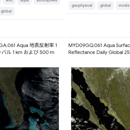
aod
aqua
atmosphere
geophysical
global
modis
global
GA.061 Aqua 地表反射率 1
MYD09GQ.061 Aqua Surfa
ル 1 km および 500 m
Reflectance Daily Global 2