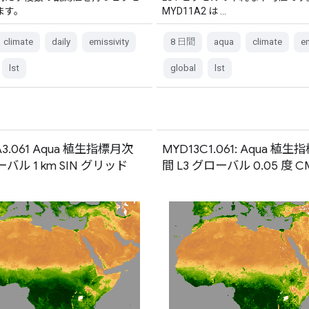
ます。
MYD11A2 は …
climate
daily
emissivity
8 日間
aqua
climate
em
lst
global
lst
A3.061 Aqua 植生指標月次
MYD13C1.061: Aqua 植生指
ーバル 1 km SIN グリッド
間 L3 グローバル 0.05 度 C