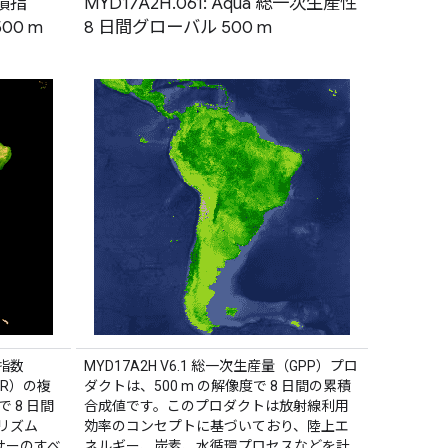
面積指
MYD17A2H.061: Aqua 総一次生産性
00 m
8 日間グローバル 500 m
積指数
MYD17A2H V6.1 総一次生産量（GPP）プロ
AR）の複
ダクトは、500 m の解像度で 8 日間の累積
 8 日間
合成値です。このプロダクトは放射線利用
リズム
効率のコンセプトに基づいており、陸上エ
ンサーのすべ
ネルギー、炭素、水循環プロセスなどを計