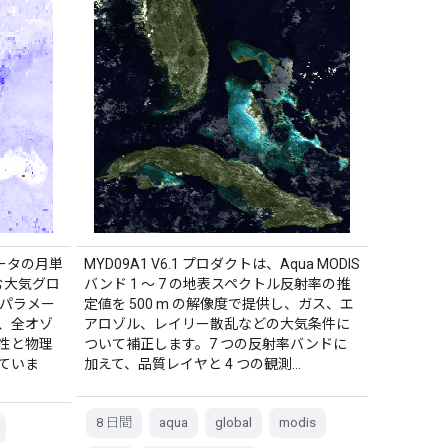
メータの月単
MYD09A1 V6.1 プロダクトは、Aqua MODIS
含む大気グロ
バンド 1 ～ 7 の地表スペクトル反射率の推
のパラメー
定値を 500 m の解像度で提供し、ガス、エ
、全オゾ
アロゾル、レイリー散乱などの大気条件に
性と物理
ついて補正します。7 つの反射率バンドに
ていま
加えて、品質レイヤと 4 つの観測…
8 日間
aqua
global
modis