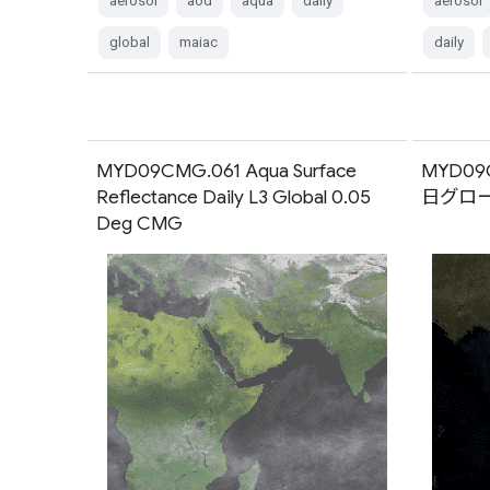
aerosol
aod
aqua
daily
aerosol
global
maiac
daily
MYD09CMG.061 Aqua Surface
MYD09
Reflectance Daily L3 Global 0.05
日グローバ
Deg CMG