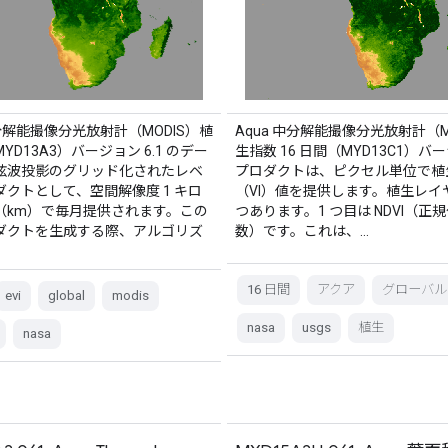
中分解能撮像分光放射計（MODIS）植
Aqua 中分解能撮像分光放射計（M
YD13A3）バージョン 6.1 のデー
生指数 16 日間（MYD13C1）バー
弦波投影のグリッド化されたレベ
プロダクトは、ピクセル単位で植
ロダクトとして、空間解像度 1 キロ
（VI）値を提供します。植生レイヤ
（km）で毎月提供されます。この
つあります。1 つ目は NDVI（正
ダクトを生成する際、アルゴリズ
数）です。これは、…
16 日間
アクア
グローバル
evi
global
modis
nasa
usgs
植生
nasa