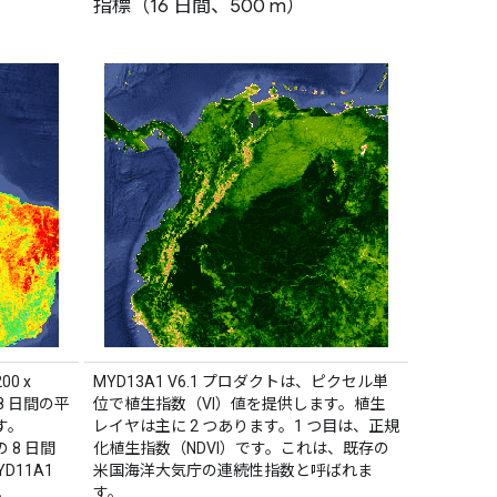
指標（16 日間、500 m）
00 x
MYD13A1 V6.1 プロダクトは、ピクセル単
8 日間の平
位で植生指数（VI）値を提供します。植生
す。
レイヤは主に 2 つあります。1 つ目は、正規
 8 日間
化植生指数（NDVI）です。これは、既存の
D11A1
米国海洋大気庁の連続性指数と呼ばれま
。
す。