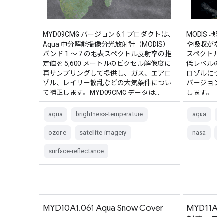
MYD09CMG バージョン 6.1 プロダクトは、
MODIS
Aqua 中分解能撮像分光放射計（MODIS）
や吸収が
バンド 1 ～ 7 の地表スペクトル反射率の推
スペクト
定値を 5,600 メートルのピクセル解像度に
低レベル
再サンプリングして提供し、ガス、エアロ
ロゾルにつ
ゾル、レイリー散乱などの大気条件につい
バージョン 
て補正します。MYD09CMG データは…
します。
aqua
brightness-temperature
aqua
ozone
satellite-imagery
nasa
surface-reflectance
MYD10A1.061 Aqua Snow Cover
MYD11