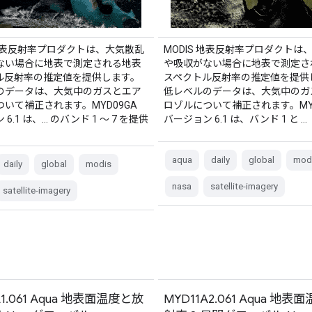
 地表反射率プロダクトは、大気散乱
MODIS 地表反射率プロダクトは
ない場合に地表で測定される地表
や吸収がない場合に地表で測定さ
ル反射率の推定値を提供します。
スペクトル反射率の推定値を提供
のデータは、大気中のガスとエア
低レベルのデータは、大気中のガ
いて補正されます。MYD09GA
ロゾルについて補正されます。MYD
6.1 は、… のバンド 1 ～ 7 を提供
バージョン 6.1 は、バンド 1 と …
aqua
daily
global
mod
daily
global
modis
nasa
satellite-imagery
satellite-imagery
A1.061 Aqua 地表面温度と放
MYD11A2.061 Aqua 地