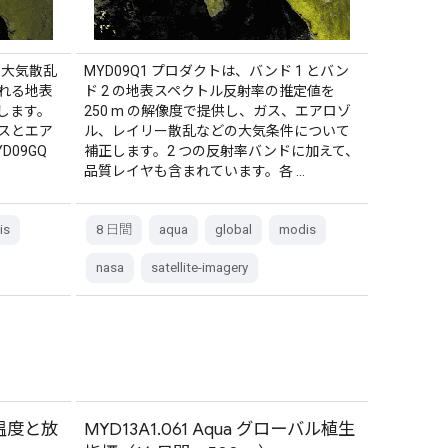
、大気散乱
MYD09Q1 プロダクトは、バンド 1 とバン
れる地表
ド 2 の地表スペクトル反射率の推定値を
します。
250 m の解像度で提供し、ガス、エアロゾ
スとエア
ル、レイリー散乱などの大気条件について
09GQ
補正します。2 つの反射率バンドに加えて、
品質レイヤも含まれています。各 …
is
8 日間
aqua
global
modis
nasa
satellite-imagery
表面温度と放
MYD13A1.061 Aqua グローバル植生