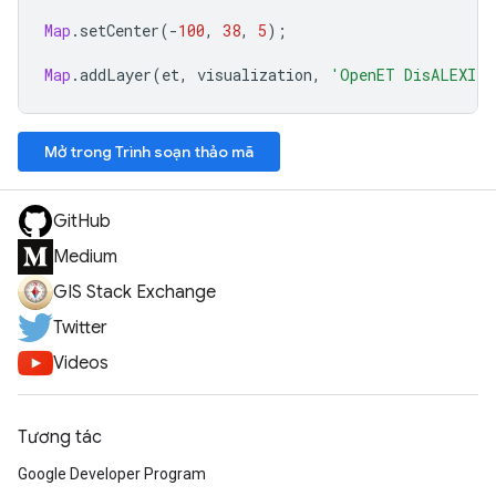
Map
.
setCenter
(
-
100
,
38
,
5
);
Map
.
addLayer
(
et
,
visualization
,
'OpenET DisALEXI A
Mở trong Trình soạn thảo mã
GitHub
Medium
GIS Stack Exchange
Twitter
Videos
Tương tác
Google Developer Program