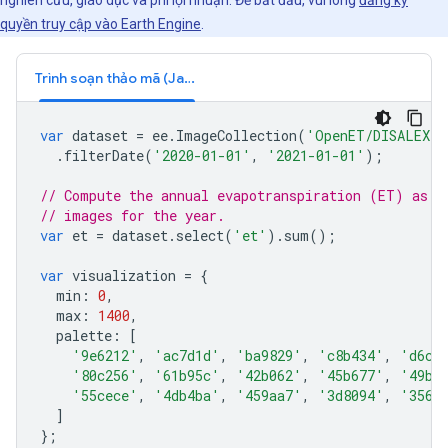
nghiên cứu, giáo dục và phi lợi nhuận. Để bắt đầu, vui lòng
đăng ký
quyền truy cập vào Earth Engine
.
Trình soạn thảo mã (JavaScript)
var
dataset
=
ee
.
ImageCollection
(
'OpenET/DISALEXI/
.
filterDate
(
'2020-01-01'
,
'2021-01-01'
);
// Compute the annual evapotranspiration (ET) as t
// images for the year.
var
et
=
dataset
.
select
(
'et'
).
sum
();
var
visualization
=
{
min
:
0
,
max
:
1400
,
palette
:
[
'9e6212'
,
'ac7d1d'
,
'ba9829'
,
'c8b434'
,
'd6cf
'80c256'
,
'61b95c'
,
'42b062'
,
'45b677'
,
'49bc
'55cece'
,
'4db4ba'
,
'459aa7'
,
'3d8094'
,
'3566
]
};