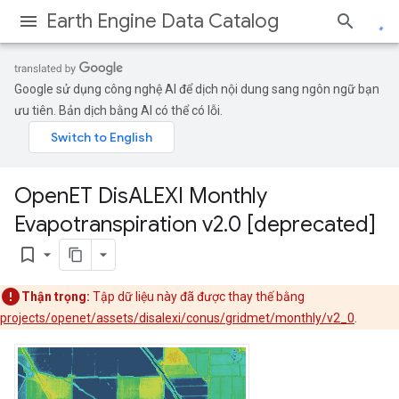
Earth Engine Data Catalog
Google sử dụng công nghệ AI để dịch nội dung sang ngôn ngữ bạn
ưu tiên. Bản dịch bằng AI có thể có lỗi.
Open
ET Dis
ALEXI Monthly
Evapotranspiration v2
.
0 [deprecated]
bookmark_border
Thận trọng:
Tập dữ liệu này đã được thay thế bằng
projects/openet/assets/disalexi/conus/gridmet/monthly/v2_0
.