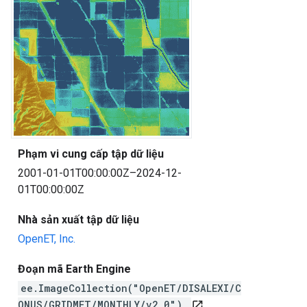
Phạm vi cung cấp tập dữ liệu
2001-01-01T00:00:00Z–2024-12-
01T00:00:00Z
Nhà sản xuất tập dữ liệu
OpenET, Inc.
Đoạn mã Earth Engine
ee.ImageCollection("OpenET/DISALEXI/C
ONUS/GRIDMET/MONTHLY/v2_0")
open_in_new