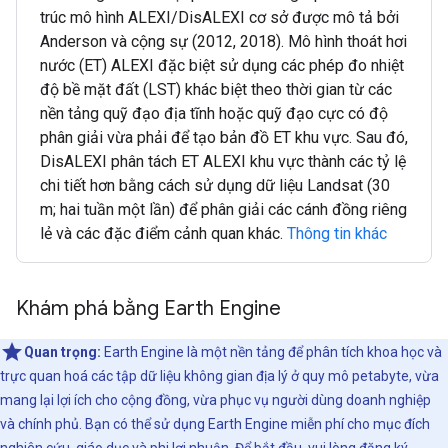
trúc mô hình ALEXI/DisALEXI cơ sở được mô tả bởi
Anderson và cộng sự (2012, 2018). Mô hình thoát hơi
nước (ET) ALEXI đặc biệt sử dụng các phép đo nhiệt
độ bề mặt đất (LST) khác biệt theo thời gian từ các
nền tảng quỹ đạo địa tĩnh hoặc quỹ đạo cực có độ
phân giải vừa phải để tạo bản đồ ET khu vực. Sau đó,
DisALEXI phân tách ET ALEXI khu vực thành các tỷ lệ
chi tiết hơn bằng cách sử dụng dữ liệu Landsat (30
m; hai tuần một lần) để phân giải các cánh đồng riêng
lẻ và các đặc điểm cảnh quan khác.
Thông tin khác
Khám phá bằng Earth Engine
Quan trọng:
Earth Engine là một nền tảng để phân tích khoa học và
trực quan hoá các tập dữ liệu không gian địa lý ở quy mô petabyte, vừa
mang lại lợi ích cho cộng đồng, vừa phục vụ người dùng doanh nghiệp
và chính phủ. Bạn có thể sử dụng Earth Engine miễn phí cho mục đích