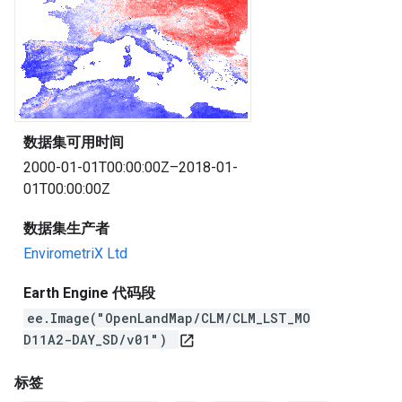
数据集可用时间
2000-01-01T00:00:00Z–2018-01-
01T00:00:00Z
数据集生产者
EnvirometriX Ltd
Earth Engine 代码段
ee.Image("OpenLandMap/CLM/CLM_LST_MO
D11A2-DAY_SD/v01")
open_in_new
标签