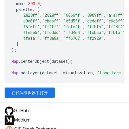
max
:
390.0
,
palette
:
[
'2828ff'
,
'2828ff'
,
'6666ff'
,
'8989ff'
,
'a1a1ff'
,
'c0c0ff'
,
'cbcbff'
,
'd5d5ff'
,
'dedeff'
,
'e6e6ff'
,
'f5f5ff'
,
'ffffff'
,
'fcfcff'
,
'fffbfb'
,
'fff4f4'
,
'ffe5e5'
,
'ffdddd'
,
'ffd4d4'
,
'ffcbcb'
,
'ffbfbf'
,
'ffa1a1'
,
'ff8a8a'
,
'ff6767'
,
'ff2929'
,
]
};
Map
.
centerObject
(
dataset
);
Map
.
addLayer
(
dataset
,
visualization
,
'Long-term La
在代码编辑器中打开
GitHub
Medium