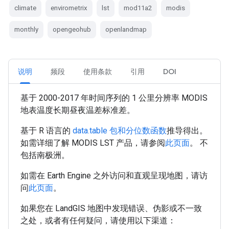
climate
envirometrix
lst
mod11a2
modis
monthly
opengeohub
openlandmap
说明
频段
使用条款
引用
DOI
基于 2000-2017 年时间序列的 1 公里分辨率 MODIS
地表温度长期昼夜温差标准差。
基于 R 语言的
data.table 包和分位数函数
推导得出。
如需详细了解 MODIS LST 产品，请参阅
此页面
。 不
包括南极洲。
如需在 Earth Engine 之外访问和直观呈现地图，请访
问
此页面
。
如果您在 LandGIS 地图中发现错误、伪影或不一致
之处，或者有任何疑问，请使用以下渠道：