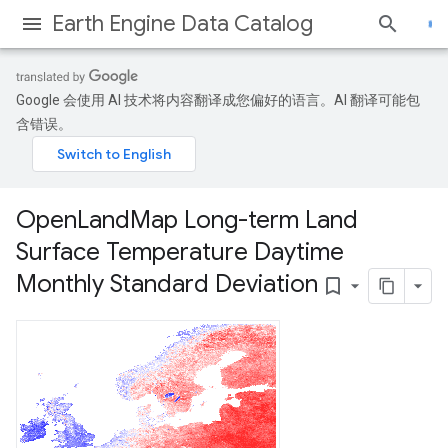
Earth Engine Data Catalog
Google 会使用 AI 技术将内容翻译成您偏好的语言。AI 翻译可能包
含错误。
Open
Land
Map Long-term Land
Surface Temperature Daytime
Monthly Standard Deviation
bookmark_border