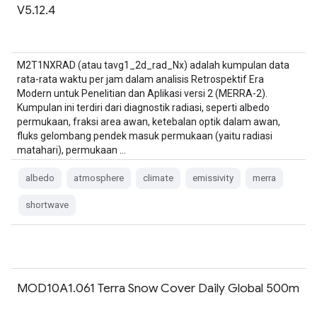
V5.12.4
M2T1NXRAD (atau tavg1_2d_rad_Nx) adalah kumpulan data
rata-rata waktu per jam dalam analisis Retrospektif Era
Modern untuk Penelitian dan Aplikasi versi 2 (MERRA-2).
Kumpulan ini terdiri dari diagnostik radiasi, seperti albedo
permukaan, fraksi area awan, ketebalan optik dalam awan,
fluks gelombang pendek masuk permukaan (yaitu radiasi
matahari), permukaan …
albedo
atmosphere
climate
emissivity
merra
shortwave
MOD10A1.061 Terra Snow Cover Daily Global 500m