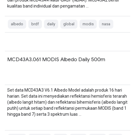
dan produk MCD43A4 Nadir-BRDF (NBAR). MCD43A2 berisi
kualitas band individual dan pengamatan …
albedo
brdf
daily
global
modis
nasa
MCD43A3.061 MODIS Albedo Daily 500m
Set data MCD43A3 V6.1 Albedo Model adalah produk 16 hari
harian. Set data ini menyediakan reflektansi hemisferis terarah
(albedo langit hitam) dan reflektansi bihemisferis (albedo langit
putih) untuk setiap band reflektansi permukaan MODIS (band 1
hingga band 7) serta 3 spektrum luas …