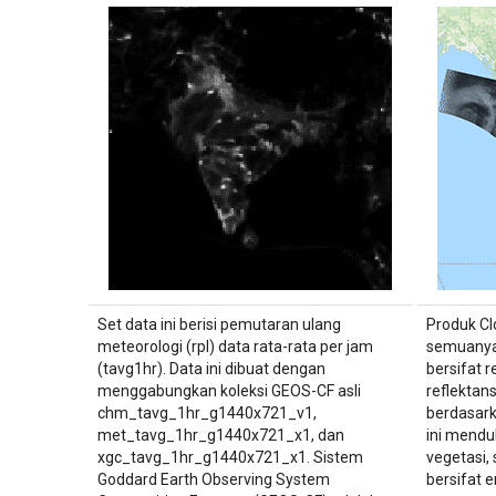
Set data ini berisi pemutaran ulang
Produk Cl
meteorologi (rpl) data rata-rata per jam
semuanya 
(tavg1hr). Data ini dibuat dengan
bersifat r
menggabungkan koleksi GEOS-CF asli
reflektan
chm_tavg_1hr_g1440x721_v1,
berdasark
met_tavg_1hr_g1440x721_x1, dan
ini mendu
xgc_tavg_1hr_g1440x721_x1. Sistem
vegetasi, 
Goddard Earth Observing System
bersifat 