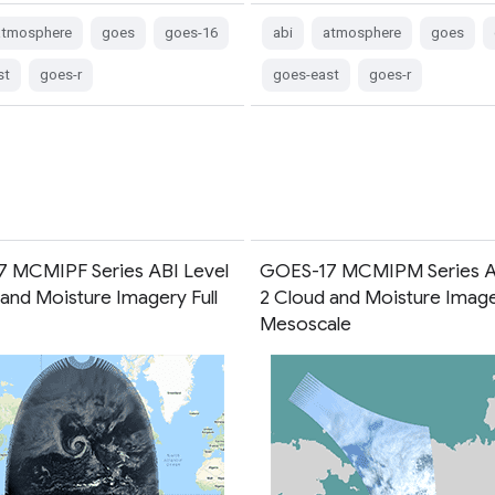
atmosphere
goes
goes-16
abi
atmosphere
goes
st
goes-r
goes-east
goes-r
 MCMIPF Series ABI Level
GOES-17 MCMIPM Series A
 and Moisture Imagery Full
2 Cloud and Moisture Imag
Mesoscale