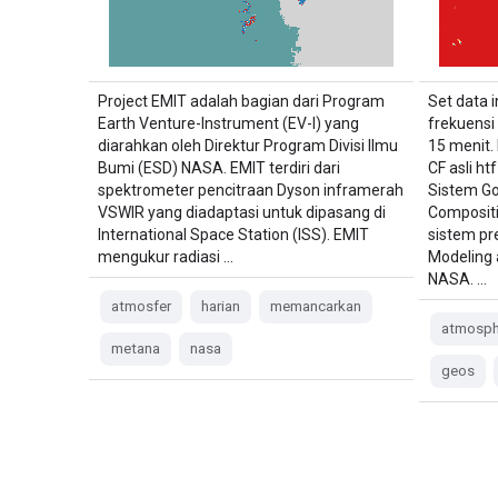
Project EMIT adalah bagian dari Program
Set data i
Earth Venture-Instrument (EV-I) yang
frekuensi 
diarahkan oleh Direktur Program Divisi Ilmu
15 menit. 
Bumi (ESD) NASA. EMIT terdiri dari
CF asli h
spektrometer pencitraan Dyson inframerah
Sistem G
VSWIR yang diadaptasi untuk dipasang di
Compositi
International Space Station (ISS). EMIT
sistem pre
mengukur radiasi …
Modeling 
NASA. …
atmosfer
harian
memancarkan
atmosph
metana
nasa
geos