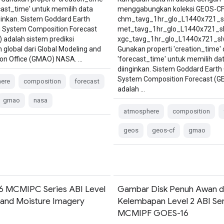
cast_time' untuk memilih data
menggabungkan koleksi GEOS-CF 
ginkan. Sistem Goddard Earth
chm_tavg_1hr_glo_L1440x721_sl
 System Composition Forecast
met_tavg_1hr_glo_L1440x721_sl
 adalah sistem prediksi
xgc_tavg_1hr_glo_L1440x721_slv
n global dari Global Modeling and
Gunakan properti 'creation_time'
ion Office (GMAO) NASA. …
'forecast_time' untuk memilih da
diinginkan. Sistem Goddard Earth
System Composition Forecast (G
ere
composition
forecast
adalah …
gmao
nasa
atmosphere
composition
geos
geos-cf
gmao
 MCMIPC Series ABI Level
Gambar Disk Penuh Awan d
 and Moisture Imagery
Kelembapan Level 2 ABI Ser
MCMIPF GOES-16