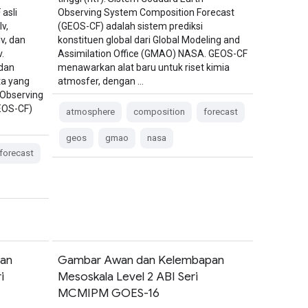
asli
Observing System Composition Forecast
v,
(GEOS-CF) adalah sistem prediksi
v, dan
konstituen global dari Global Modeling and
.
Assimilation Office (GMAO) NASA. GEOS-CF
 dan
menawarkan alat baru untuk riset kimia
ta yang
atmosfer, dengan …
 Observing
EOS-CF)
atmosphere
composition
forecast
geos
gmao
nasa
forecast
an
Gambar Awan dan Kelembapan
i
Mesoskala Level 2 ABI Seri
MCMIPM GOES-16