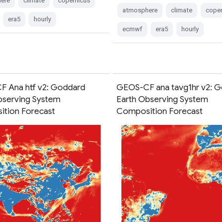
ere
climate
copernicus
atmosphere
climate
coper
era5
hourly
ecmwf
era5
hourly
 Ana htf v2: Goddard
GEOS-CF ana tavg1hr v2: 
bserving System
Earth Observing System
tion Forecast
Composition Forecast