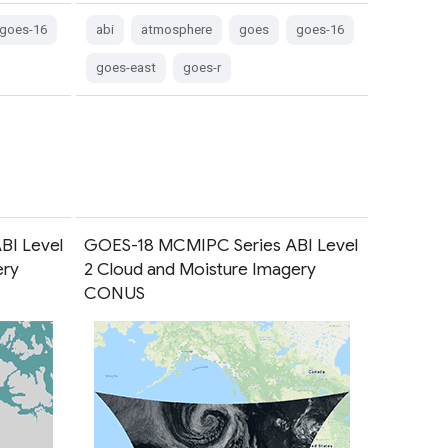
goes-16
abi
atmosphere
goes
goes-16
goes-east
goes-r
BI Level
GOES-18 MCMIPC Series ABI Level
ery
2 Cloud and Moisture Imagery
CONUS