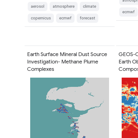
atmosph
aerosol
atmosphere
climate
ecmwf
copernicus
ecmwf
forecast
Earth Surface Mineral Dust Source
GEOS-CF
Investigation- Methane Plume
Earth O
Complexes
Composi