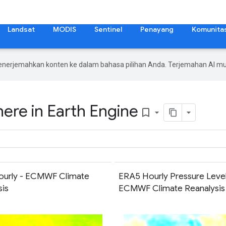
Landsat
MODIS
Sentinel
Penayang
Komunita
enerjemahkan konten ke dalam bahasa pilihan Anda. Terjemahan AI 
re in Earth Engine
bookmark_border
urly - ECMWF Climate
ERA5 Hourly Pressure Level
sis
ECMWF Climate Reanalysis