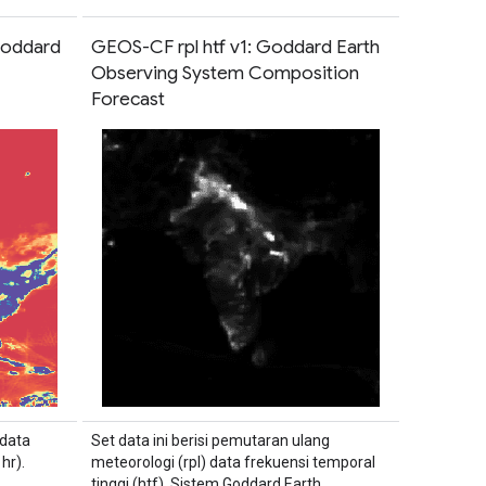
Goddard
GEOS-CF rpl htf v1: Goddard Earth
Observing System Composition
Forecast
 data
Set data ini berisi pemutaran ulang
hr).
meteorologi (rpl) data frekuensi temporal
tinggi (htf). Sistem Goddard Earth