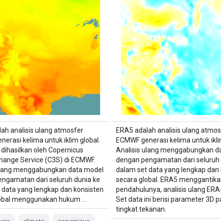
ah analisis ulang atmosfer
ERA5 adalah analisis ulang atmos
erasi kelima untuk iklim global.
ECMWF generasi kelima untuk ikli
 dihasilkan oleh Copernicus
Analisis ulang menggabungkan d
hange Service (C3S) di ECMWF.
dengan pengamatan dari seluruh 
 ulang menggabungkan data model
dalam set data yang lengkap dan 
ngamatan dari seluruh dunia ke
secara global. ERA5 menggantika
 data yang lengkap dan konsisten
pendahulunya, analisis ulang ERA-
lobal menggunakan hukum …
Set data ini berisi parameter 3D 
tingkat tekanan.