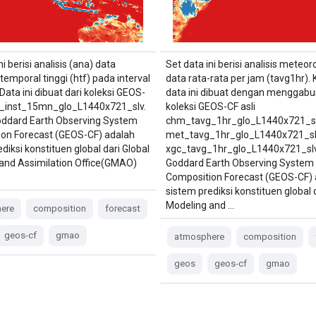
ni berisi analisis (ana) data
Set data ini berisi analisis meteor
temporal tinggi (htf) pada interval
data rata-rata per jam (tavg1hr)
Data ini dibuat dari koleksi GEOS-
data ini dibuat dengan menggab
tf_inst_15mn_glo_L1440x721_slv.
koleksi GEOS-CF asli
oddard Earth Observing System
chm_tavg_1hr_glo_L1440x721_sl
on Forecast (GEOS-CF) adalah
met_tavg_1hr_glo_L1440x721_sl
diksi konstituen global dari Global
xgc_tavg_1hr_glo_L1440x721_slv
and Assimilation Office(GMAO)
Goddard Earth Observing System
Composition Forecast (GEOS-CF) 
sistem prediksi konstituen global 
Modeling and …
ere
composition
forecast
geos-cf
gmao
atmosphere
composition
geos
geos-cf
gmao