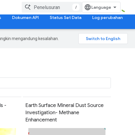
/
s
Dokumen API
Status Set Data
Log perubahan
mungkin mengandung kesalahan.
s -
Earth Surface Mineral Dust Source
Investigation- Methane
Enhancement