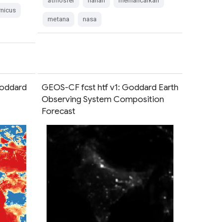
atmosfer
harian
memancarkan
nicus
metana
nasa
Goddard
GEOS-CF fcst htf v1: Goddard Earth
Observing System Composition
Forecast