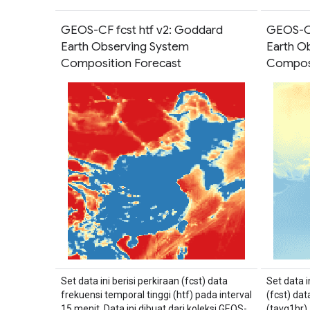
GEOS-CF fcst htf v2: Goddard
GEOS-CF
Earth Observing System
Earth O
Composition Forecast
Composi
Set data ini berisi perkiraan (fcst) data
Set data i
frekuensi temporal tinggi (htf) pada interval
(fcst) dat
15 menit. Data ini dibuat dari koleksi GEOS-
(tavg1hr)