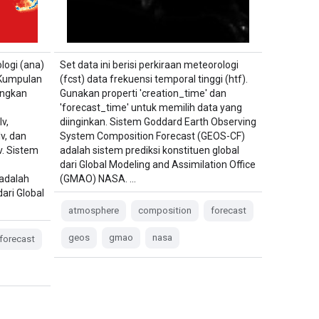
ologi (ana)
Set data ini berisi perkiraan meteorologi
. Kumpulan
(fcst) data frekuensi temporal tinggi (htf).
ungkan
Gunakan properti 'creation_time' dan
'forecast_time' untuk memilih data yang
v,
diinginkan. Sistem Goddard Earth Observing
v, dan
System Composition Forecast (GEOS-CF)
. Sistem
adalah sistem prediksi konstituen global
dari Global Modeling and Assimilation Office
adalah
(GMAO) NASA. …
dari Global
atmosphere
composition
forecast
geos
gmao
nasa
forecast