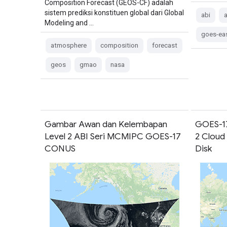
Composition Forecast (GEOS-CF) adalah
sistem prediksi konstituen global dari Global
abi
Modeling and …
goes-ea
atmosphere
composition
forecast
geos
gmao
nasa
Gambar Awan dan Kelembapan
GOES-17
Level 2 ABI Seri MCMIPC GOES-17
2 Cloud
CONUS
Disk