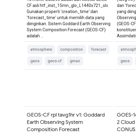
CF asli htf_inst_15mn_glo_L1440x721_slv.
dan 'fore
Gunakan properti 'creation_time' dan
yang diin
'forecast_time' untuk memilih data yang
Observing
diinginkan. Sistem Goddard Earth Observing
(GEOS-CF)
System Composition Forecast (GEOS-CF)
konstitue
adalah …
Assimilat
atmosphere
composition
forecast
atmosph
geos
geos-cf
gmao
geos
GEOS-CF rpl tavg1hr v1: Goddard
GOES-16
Earth Observing System
2 Cloud
Composition Forecast
CONUS