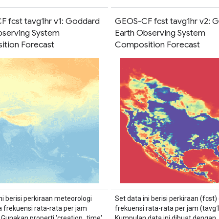
 fcst tavg1hr v1: Goddard
GEOS-CF fcst tavg1hr v2: 
bserving System
Earth Observing System
tion Forecast
Composition Forecast
ni berisi perkiraan meteorologi
Set data ini berisi perkiraan (fcst)
a frekuensi rata-rata per jam
frekuensi rata-rata per jam (tavg1
. Gunakan properti 'creation_time'
Kumpulan data ini dibuat dengan