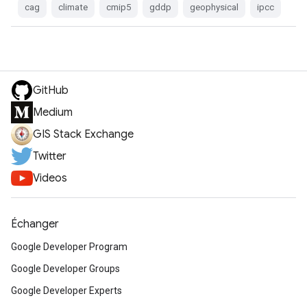
cag
climate
cmip5
gddp
geophysical
ipcc
GitHub
Medium
GIS Stack Exchange
Twitter
Videos
Échanger
Google Developer Program
Google Developer Groups
Google Developer Experts