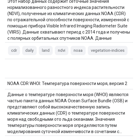
Этот набор данных содержит сеточные значения
нормализованного разностного индекса растительности
(NDVI), полученные из климатических данных NOAA (CDR)
по отражательной способности поверхности, измеренной с
помощью прибора Visible Infrared Imaging Radiometer Suite
(VIIRS). Данные охватывают период с 2014 года и получены
с полярных орбитальных спутников NOAA. Данные
являются прогнозируемыми…
cdr
daily
land
ndvi
noaa
vegetation-indices
NOAA CDR WHOI: Температура поверхности моря, версия 2
Данные о температуре поверхности моря (WHOI) являются
частью пакета данных NOAA Ocean Surface Bundle (OSB) и
представляют собой высококачественную запись
климатических данных (CDR) о температуре поверхности
моря над свободными ото льда океанами. Значения
температуры поверхности моря определяются путем
моделирования суточной изменчивости в сочетании с…