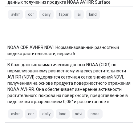
данных получен из продукта NOAA AVHRR Surface
Reflectance и…
avhrr
cdr
daily
fapar
lai
land
NOAA CDR AVHRR NDVI: Нормализованный разностный
индекс растительности, версия 5
В базе данных климатических данных NOAA (CDR) по
нормализованному разностному индексу растительности
AVHRR (NDVI) содержится сеточная сетка значений NDVI,
полученная на основе продукта поверхностного отражения
NOAA AVHRR. Она обеспечивает измерение активности
растительного покрова на поверхности, представленное в
виде сетки с разрешением 0,05° и рассчитанное в
глобальном масштабе над сушей…
avhrr
cdr
daily
land
ndvi
noaa