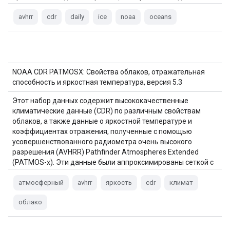
Advanced Very High…
avhrr
cdr
daily
ice
noaa
oceans
NOAA CDR PATMOSX: Свойства облаков, отражательная
способность и яркостная температура, версия 5.3
Этот набор данных содержит высококачественные
климатические данные (CDR) по различным свойствам
облаков, а также данные о яркостной температуре и
коэффициентах отражения, полученные с помощью
усовершенствованного радиометра очень высокого
разрешения (AVHRR) Pathfinder Atmospheres Extended
(PATMOS-x). Эти данные были аппроксимированы сеткой с
равными углами 0,1 x 0,1, включающей как восходящие, так
и…
атмосферный
avhrr
яркость
cdr
климат
облако