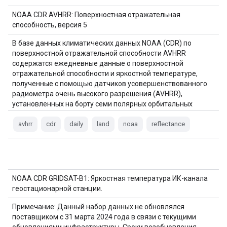
NOAA CDR AVHRR: Поверхностная отражательная
способность, версия 5
В базе данных климатических данных NOAA (CDR) по
поверхностной отражательной способности AVHRR
содержатся ежедневные данные о поверхностной
отражательной способности и яркостной температуре,
полученные с помощью датчиков усовершенствованного
радиометра очень высокого разрешения (AVHRR),
установленных на борту семи полярных орбитальных
спутников NOAA. Данные представлены в виде сетки с
разрешением 0,05° и вычислены…
avhrr
cdr
daily
land
noaa
reflectance
NOAA CDR GRIDSAT-B1: Яркостная температура ИК-канала
геостационарной станции.
Примечание: Данный набор данных не обновлялся
поставщиком с 31 марта 2024 года в связи с текущими