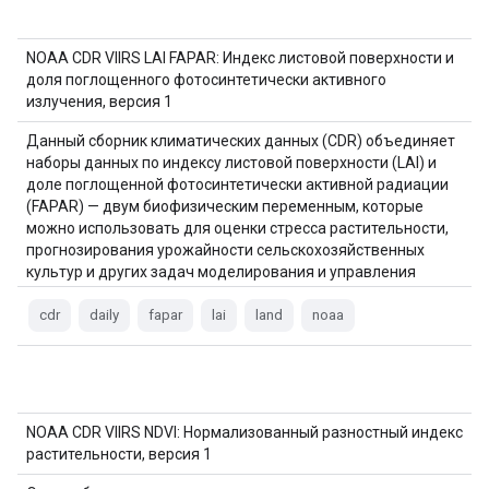
NOAA CDR VIIRS LAI FAPAR: Индекс листовой поверхности и
доля поглощенного фотосинтетически активного
излучения, версия 1
Данный сборник климатических данных (CDR) объединяет
наборы данных по индексу листовой поверхности (LAI) и
доле поглощенной фотосинтетически активной радиации
(FAPAR) — двум биофизическим переменным, которые
можно использовать для оценки стресса растительности,
прогнозирования урожайности сельскохозяйственных
культур и других задач моделирования и управления
ресурсами. LAI отслеживает одностороннее…
cdr
daily
fapar
lai
land
noaa
NOAA CDR VIIRS NDVI: Нормализованный разностный индекс
растительности, версия 1