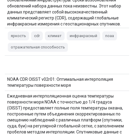
обновлениями инфраструктуры. Сроки возобновления
обновлений набора данных пока неизвестны. Этот набор
данных представляет собой высококачественный
климатический регистр (CDR), содержащий глобальные
инфракрасные измерения с геостационарных спутников.
яркость
cdr
климат
инфракрасный
noaa
отражательная способность
NOAA CDR OISST v02r01: Оптимальная интерполяция
температуры поверхности моря
Ежедневная интерполяционная оценка температуры
поверхности моря NOAA с точностью до 1/4 градуса
(OISST) предоставляет полные поля температуры океана,
построенные путем объединения скорректированных по
смещению наблюдений с различных платформ (спутники,
суда, буи) на регулярной глобальной сетке, с заполнением
пробелов методом интерполяции. Спутниковые данные с