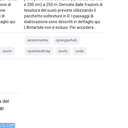
one di
e 200 cm) a 250 m. Derivate dalle frazioni di
one
tessitura del suolo previste utilizzando il
 di
pacchetto soiltexture in R. I passaggi di
aglio qui.
elaborazione sono descritti in dettaglio qui.
L'Antartide non è incluso. Per accedere…
envirometrix
opengeohub
suolo
openlandmap
suolo
usda
 del
ap