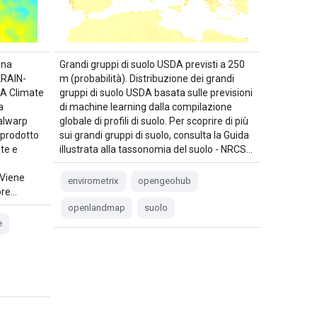
una
Grandi gruppi di suolo USDA previsti a 250
2RAIN-
m (probabilità). Distribuzione dei grandi
A Climate
gruppi di suolo USDA basata sulle previsioni
a
di machine learning dalla compilazione
dalwarp
globale di profili di suolo. Per scoprire di più
 prodotto
sui grandi gruppi di suolo, consulta la Guida
te e
illustrata alla tassonomia del suolo - NRCS…
 Viene
envirometrix
opengeohub
ore…
openlandmap
suolo
e