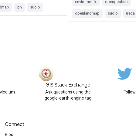
envirometrix
opengeohub
ndmap
ph
suolo
openlandmap
suolo
usda
GIS Stack Exchange
n Medium
Ask questions using the
Follo
google-earth-engine tag
Connect
Blog