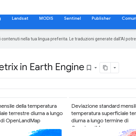
g
Landsat
MODIS
Sentinel
Publisher
Comun
 i contenuti nella tua lingua preferita. Le traduzioni generate dall'AI pot
rix in Earth Engine
bookmark_border
ensile della temperatura
Deviazione standard mensil
iale terrestre diurna a lungo
temperatura superficiale te
 di OpenLandMap
diurna a lungo termine di
OpenLandMap