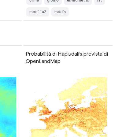
clima
giorno
envirometrix
lst
mod11a2
modis
Probabilità di Hapludalfs prevista di
OpenLandMap