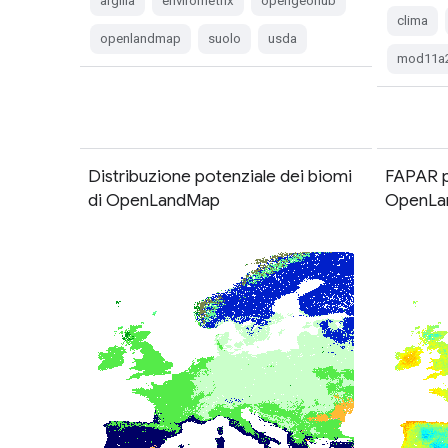
argilla
envirometrix
opengeohub
clima
openlandmap
suolo
usda
mod11a
Distribuzione potenziale dei biomi
FAPAR p
di OpenLandMap
OpenLa