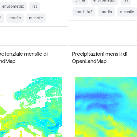
clima
envirometrix
lst
envirometrix
lst
mod11a2
modis
mensile
2
modis
mensile
otenziale mensile di
Precipitazioni mensili di
ndMap
OpenLandMap