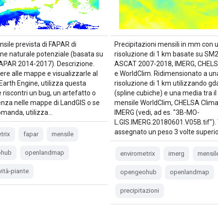
sile prevista di FAPAR di
Precipitazioni mensili in mm con 
ne naturale potenziale (basata su
risoluzione di 1 km basate su SM
PAR 2014-2017). Descrizione.
ASCAT 2007-2018, IMERG, CHELS
ere alle mappe e visualizzarle al
e WorldClim. Ridimensionato a un
i Earth Engine, utilizza questa
risoluzione di 1 km utilizzando g
 riscontri un bug, un artefatto o
(spline cubiche) e una media tra il
enza nelle mappe di LandGIS o se
mensile WorldClim, CHELSA Clima
omanda, utilizza…
IMERG (vedi, ad es. "3B-MO-
L.GIS.IMERG.20180601.V05B.tif").
assegnato un peso 3 volte superi
trix
fapar
mensile
ohub
openlandmap
envirometrix
imerg
mensil
vità-piante
opengeohub
openlandmap
precipitazioni