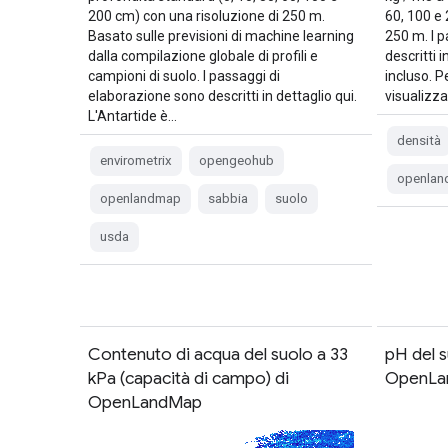
200 cm) con una risoluzione di 250 m.
60, 100 e 
Basato sulle previsioni di machine learning
250 m. I 
dalla compilazione globale di profili e
descritti 
campioni di suolo. I passaggi di
incluso. 
elaborazione sono descritti in dettaglio qui.
visualizza
L'Antartide è…
densità
envirometrix
opengeohub
openla
openlandmap
sabbia
suolo
usda
Contenuto di acqua del suolo a 33
pH del s
kPa (capacità di campo) di
OpenLa
OpenLandMap