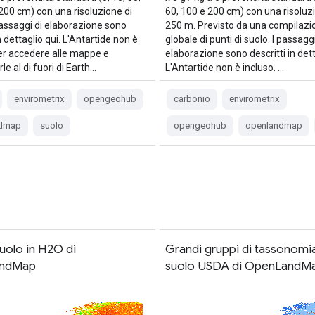
200 cm) con una risoluzione di
60, 100 e 200 cm) con una risoluzi
passaggi di elaborazione sono
250 m. Previsto da una compilazi
in dettaglio qui. L'Antartide non è
globale di punti di suolo. I passaggi
Per accedere alle mappe e
elaborazione sono descritti in dett
rle al di fuori di Earth…
L'Antartide non è incluso. …
envirometrix
opengeohub
carbonio
envirometrix
ndmap
suolo
opengeohub
openlandmap
uolo in H2O di
Grandi gruppi di tassonomia
ndMap
suolo USDA di OpenLandM