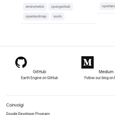
openla
envirometrix
opengeohub
openlandmap
suolo
GitHub
Medium
Earth Engine on GitHub
Follow our blog o
Coinvolgi
Google Developer Program