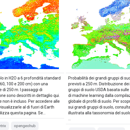
olo in H2O a 6 profondità standard
Probabilità dei grandi gruppi di s
, 60, 100 e 200 cm) con una
previsti a 250 m. Distribuzione dei
e di 250 m. I passaggi di
gruppi di suolo USDA basata sulle 
ne sono descritti in dettaglio qui.
di machine learning dalla compila
e non è incluso. Per accedere alle
globale di profili di suolo. Per scopr
sualizzarle al di fuori di Earth
sui grandi gruppi di suolo, consult
tilizza questa pagina. Se…
illustrata alla tassonomia del suol
…
trix
opengeohub