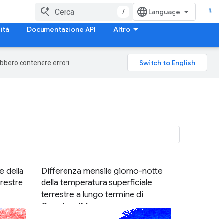
/
ità
Documentazione API
Altro
rebbero contenere errori.
e della
Differenza mensile giorno-notte
rrestre
della temperatura superficiale
terrestre a lungo termine di
OpenLandMap