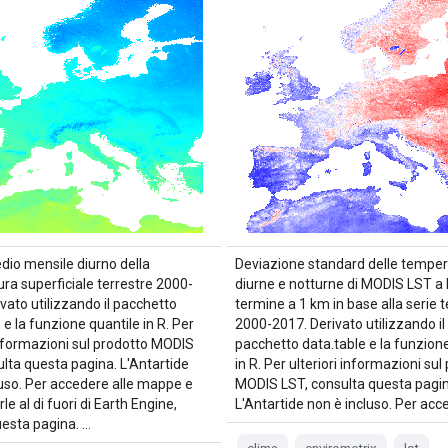
dio mensile diurno della
Deviazione standard delle tempe
ra superficiale terrestre 2000-
diurne e notturne di MODIS LST a
vato utilizzando il pacchetto
termine a 1 km in base alla serie
 e la funzione quantile in R. Per
2000-2017. Derivato utilizzando il
informazioni sul prodotto MODIS
pacchetto data.table e la funzione
ulta questa pagina. L'Antartide
in R. Per ulteriori informazioni sul
luso. Per accedere alle mappe e
MODIS LST, consulta questa pagin
rle al di fuori di Earth Engine,
L'Antartide non è incluso. Per ac
uesta pagina. …