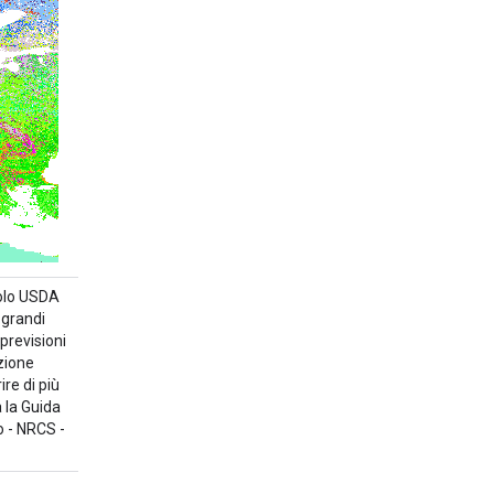
uolo USDA
 grandi
previsioni
zione
ire di più
a la Guida
o - NRCS -