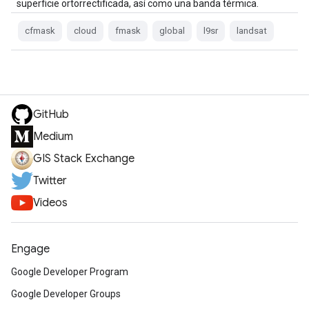
superficie ortorrectificada, así como una banda térmica.
cfmask
cloud
fmask
global
l9sr
landsat
GitHub
Medium
GIS Stack Exchange
Twitter
Videos
Engage
Google Developer Program
Google Developer Groups