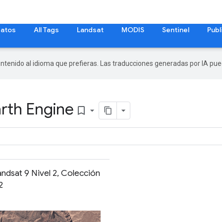
datos
All Tags
Landsat
MODIS
Sentinel
Publ
ontenido al idioma que prefieras. Las traducciones generadas por IA pu
arth Engine
bookmark_border
ndsat 9 Nivel 2, Colección
2