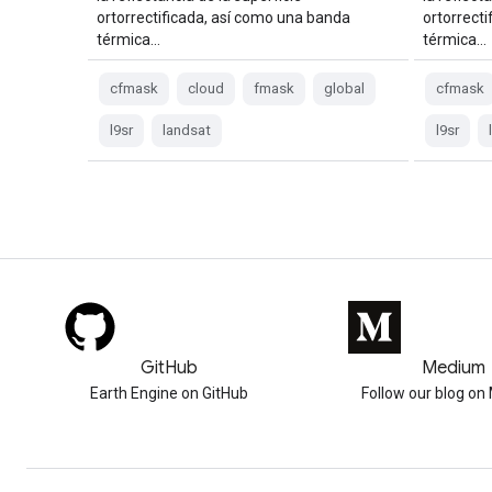
ortorrectificada, así como una banda
ortorrect
térmica…
térmica…
cfmask
cloud
fmask
global
cfmask
l9sr
landsat
l9sr
GitHub
Medium
Earth Engine on GitHub
Follow our blog o