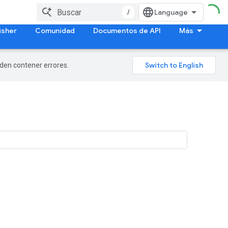
/
isher
Comunidad
Documentos de API
Más
eden contener errores.