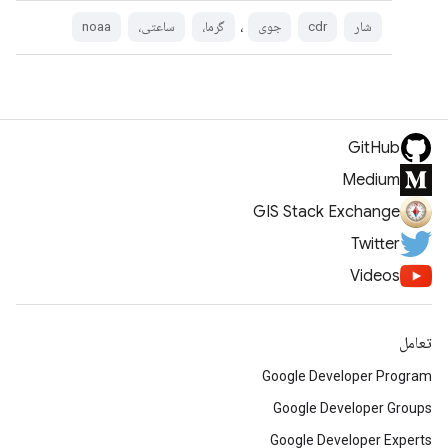
،
شار
cdr
جوی
گرما،
ساعتی،
noaa
GitHub
Medium
GIS Stack Exchange
Twitter
Videos
تعامل
Google Developer Program
Google Developer Groups
Google Developer Experts