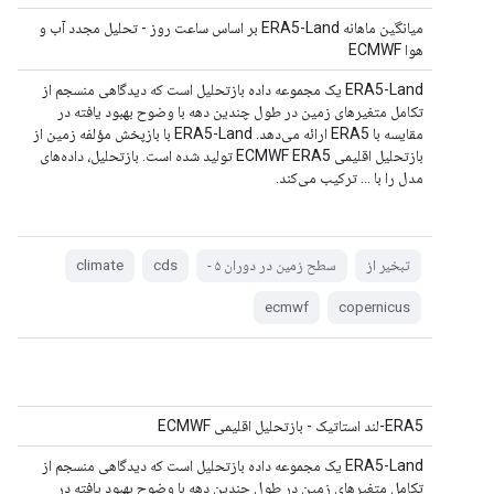
میانگین ماهانه ERA5-Land بر اساس ساعت روز - تحلیل مجدد آب و
هوا ECMWF
ERA5-Land یک مجموعه داده بازتحلیل است که دیدگاهی منسجم از
تکامل متغیرهای زمین در طول چندین دهه با وضوح بهبود یافته در
مقایسه با ERA5 ارائه می‌دهد. ERA5-Land با بازپخش مؤلفه زمین از
بازتحلیل اقلیمی ECMWF ERA5 تولید شده است. بازتحلیل، داده‌های
مدل را با ... ترکیب می‌کند.
تبخیر از
سطح زمین در دوران ۵ -
cds
climate
ecmwf
copernicus
ERA5-لند استاتیک - بازتحلیل اقلیمی ECMWF
ERA5-Land یک مجموعه داده بازتحلیل است که دیدگاهی منسجم از
تکامل متغیرهای زمین در طول چندین دهه با وضوح بهبود یافته در