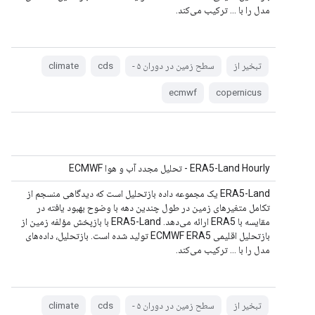
مدل را با ... ترکیب می‌کند.
تبخیر از
سطح زمین در دوران ۵ -
cds
climate
ecmwf
copernicus
ERA5-Land Hourly - تحلیل مجدد آب و هوا ECMWF
ERA5-Land یک مجموعه داده بازتحلیل است که دیدگاهی منسجم از
تکامل متغیرهای زمین در طول چندین دهه با وضوح بهبود یافته در
مقایسه با ERA5 ارائه می‌دهد. ERA5-Land با بازپخش مؤلفه زمین از
بازتحلیل اقلیمی ECMWF ERA5 تولید شده است. بازتحلیل، داده‌های
مدل را با ... ترکیب می‌کند.
تبخیر از
سطح زمین در دوران ۵ -
cds
climate