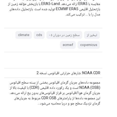
مقایسه با ERA5 ارائه می‌دهد. ERA5-Land با بازپخش مؤلفه زمین از
بازتحلیل اقلیمی ECMWF ERA5 تولید شده است. بازتحلیل، داده‌های
مدل را با ... ترکیب می‌کند.
تبخیر از
سطح زمین در دوران ۵ -
cds
climate
ecmwf
copernicus
NOAA CDR: شارهای حرارتی اقیانوس، نسخه 2
مجموعه داده‌های جریان گرمای اقیانوس بخشی از بسته سطح اقیانوس
NOAA (OSB) است و یک رکورد داده اقلیمی (CDR) با کیفیت بالا از
جریان گرمای هوا/اقیانوس بر فراز اقیانوس‌های بدون یخ ارائه می‌دهد.
این مجموعه داده‌ها از پارامترهای CDR OSB مربوط به جریان‌های
گرمای نزدیک سطح جو و دریا محاسبه می‌شود...