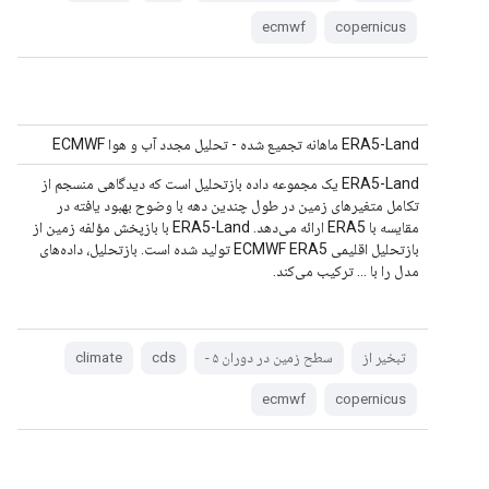
ecmwf
copernicus
ERA5-Land ماهانه تجمیع شده - تحلیل مجدد آب و هوا ECMWF
ERA5-Land یک مجموعه داده بازتحلیل است که دیدگاهی منسجم از
تکامل متغیرهای زمین در طول چندین دهه با وضوح بهبود یافته در
مقایسه با ERA5 ارائه می‌دهد. ERA5-Land با بازپخش مؤلفه زمین از
بازتحلیل اقلیمی ECMWF ERA5 تولید شده است. بازتحلیل، داده‌های
مدل را با ... ترکیب می‌کند.
تبخیر از
سطح زمین در دوران ۵ -
cds
climate
ecmwf
copernicus