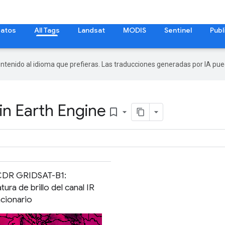
datos
All Tags
Landsat
MODIS
Sentinel
Publ
ontenido al idioma que prefieras. Las traducciones generadas por IA pu
in Earth Engine
bookmark_border
DR GRIDSAT-B1:
ura de brillo del canal IR
cionario