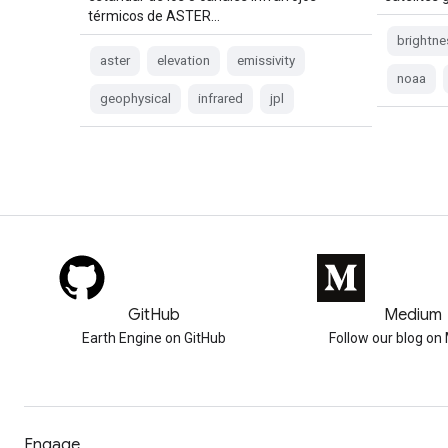
térmicos de ASTER…
brightne
aster
elevation
emissivity
noaa
geophysical
infrared
jpl
GitHub
Medium
Earth Engine on GitHub
Follow our blog o
Engage