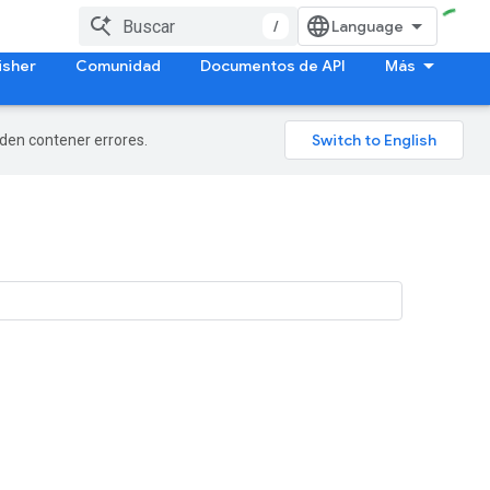
/
isher
Comunidad
Documentos de API
Más
eden contener errores.