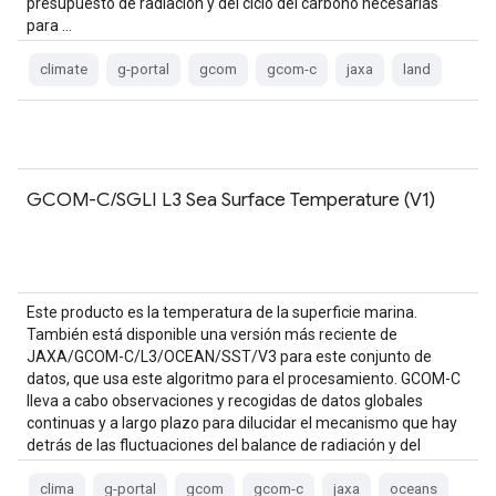
presupuesto de radiación y del ciclo del carbono necesarias
para …
climate
g-portal
gcom
gcom-c
jaxa
land
GCOM-C/SGLI L3 Sea Surface Temperature (V1)
Este producto es la temperatura de la superficie marina.
También está disponible una versión más reciente de
JAXA/GCOM-C/L3/OCEAN/SST/V3 para este conjunto de
datos, que usa este algoritmo para el procesamiento. GCOM-C
lleva a cabo observaciones y recogidas de datos globales
continuas y a largo plazo para dilucidar el mecanismo que hay
detrás de las fluctuaciones del balance de radiación y del
carbono…
clima
g-portal
gcom
gcom-c
jaxa
oceans