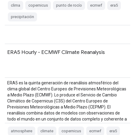
clima
copernicus
punto de rocío
ecmwf
era5
precipitación
ERA5 Hourly - ECMWF Climate Reanalysis
ERA5 es la quinta generación de reanálisis atmosférico del
clima global del Centro Europeo de Previsiones Meteorológicas
a Medio Plazo (ECMWF). Lo produce el Servicio de Cambio
Climático de Copernicus (C3S) del Centro Europeo de
Previsiones Meteorológicas a Medio Plazo (CEPMP). El
reanálisis combina datos de modelos con observaciones de
todo el mundo en un conjunto de datos completo y coherente a
nivel global mediante las leyes de …
atmosphere
climate
copernicus
ecmwf
era5