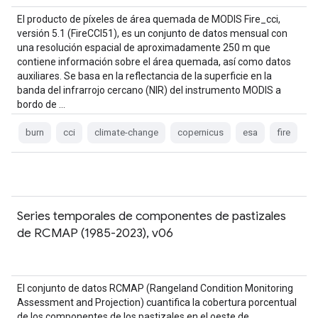
El producto de píxeles de área quemada de MODIS Fire_cci,
versión 5.1 (FireCCI51), es un conjunto de datos mensual con
una resolución espacial de aproximadamente 250 m que
contiene información sobre el área quemada, así como datos
auxiliares. Se basa en la reflectancia de la superficie en la
banda del infrarrojo cercano (NIR) del instrumento MODIS a
bordo de …
burn
cci
climate-change
copernicus
esa
fire
Series temporales de componentes de pastizales
de RCMAP (1985-2023), v06
El conjunto de datos RCMAP (Rangeland Condition Monitoring
Assessment and Projection) cuantifica la cobertura porcentual
de los componentes de los pastizales en el oeste de