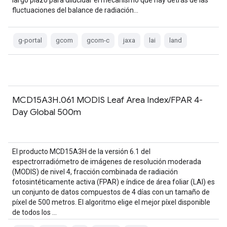
largo plazo para dilucidar el mecanismo que hay detrás de las
fluctuaciones del balance de radiación…
g-portal
gcom
gcom-c
jaxa
lai
land
MCD15A3H.061 MODIS Leaf Area Index/FPAR 4-
Day Global 500m
El producto MCD15A3H de la versión 6.1 del
espectrorradiómetro de imágenes de resolución moderada
(MODIS) de nivel 4, fracción combinada de radiación
fotosintéticamente activa (FPAR) e índice de área foliar (LAI) es
un conjunto de datos compuestos de 4 días con un tamaño de
píxel de 500 metros. El algoritmo elige el mejor píxel disponible
de todos los …