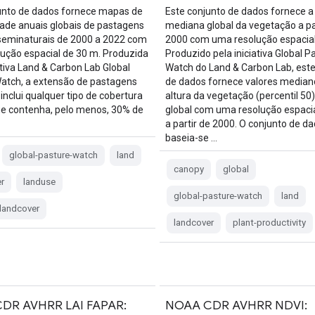
unto de dados fornece mapas de
Este conjunto de dados fornece a 
dade anuais globais de pastagens
mediana global da vegetação a pa
seminaturais de 2000 a 2022 com
2000 com uma resolução espacial
ução espacial de 30 m. Produzida
Produzido pela iniciativa Global P
ativa Land & Carbon Lab Global
Watch do Land & Carbon Lab, este
atch, a extensão de pastagens
de dados fornece valores median
nclui qualquer tipo de cobertura
altura da vegetação (percentil 50) 
ue contenha, pelo menos, 30% de
global com uma resolução espaci
a partir de 2000. O conjunto de d
baseia-se …
global-pasture-watch
land
canopy
global
r
landuse
global-pasture-watch
land
landcover
landcover
plant-productivity
DR AVHRR LAI FAPAR:
NOAA CDR AVHRR NDVI: