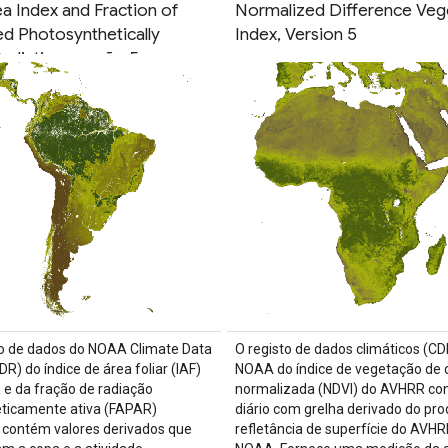
a Index and Fraction of
Normalized Difference Veg
d Photosynthetically
Index, Version 5
adiation, versão 5
o de dados do NOAA Climate Data
O registo de dados climáticos (CD
R) do índice de área foliar (IAF)
NOAA do índice de vegetação de 
e da fração de radiação
normalizada (NDVI) do AVHRR co
eticamente ativa (FAPAR)
diário com grelha derivado do pro
 contém valores derivados que
refletância de superfície do AVHR