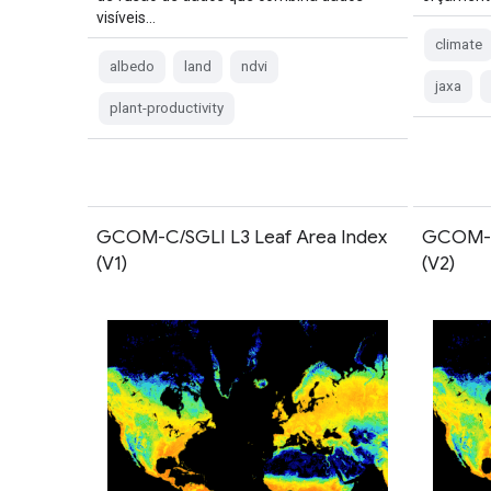
visíveis…
climate
albedo
land
ndvi
jaxa
plant-productivity
GCOM-C/SGLI L3 Leaf Area Index
GCOM-C/
(V1)
(V2)