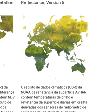
etation
Reflectance, Version 5
R) da
O registo de dados climáticos (CDR) da
diferença
NOAA de refletância da superfície AVHRR
ntém NDVI
contém temperaturas de brilho e
duto de
refletância da superfície diárias em grelha
R da
derivadas dos sensores do radiómetro de