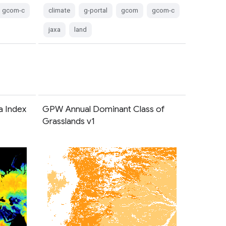
gcom-c
climate
g-portal
gcom
gcom-c
jaxa
land
 Index
GPW Annual Dominant Class of
Grasslands v1