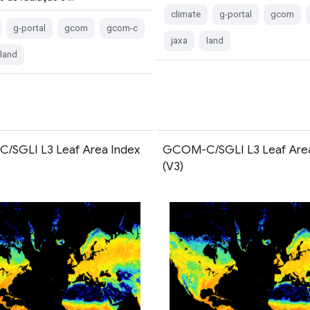
climate
g-portal
gcom
g-portal
gcom
gcom-c
jaxa
land
land
SGLI L3 Leaf Area Index
GCOM-C/SGLI L3 Leaf Area
(V3)