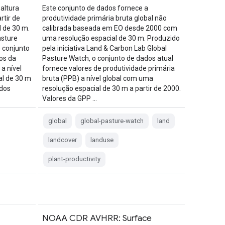
altura
Este conjunto de dados fornece a
rtir de
produtividade primária bruta global não
 de 30 m.
calibrada baseada em EO desde 2000 com
asture
uma resolução espacial de 30 m. Produzido
 conjunto
pela iniciativa Land & Carbon Lab Global
os da
Pasture Watch, o conjunto de dados atual
a nível
fornece valores de produtividade primária
al de 30 m
bruta (PPB) a nível global com uma
ados
resolução espacial de 30 m a partir de 2000.
Valores da GPP …
global
global-pasture-watch
land
landcover
landuse
plant-productivity
NOAA CDR AVHRR: Surface