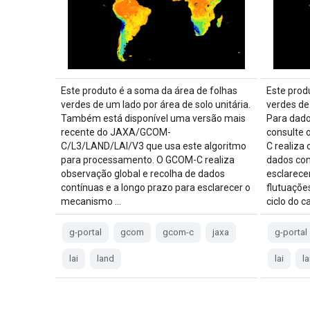
Este produto é a soma da área de folhas
Este prod
verdes de um lado por área de solo unitária.
verdes de 
Também está disponível uma versão mais
Para dado
recente do JAXA/GCOM-
consulte 
C/L3/LAND/LAI/V3 que usa este algoritmo
C realiza
para processamento. O GCOM-C realiza
dados con
observação global e recolha de dados
esclarece
contínuas e a longo prazo para esclarecer o
flutuaçõe
mecanismo …
ciclo do 
g-portal
gcom
gcom-c
jaxa
g-portal
lai
land
lai
l