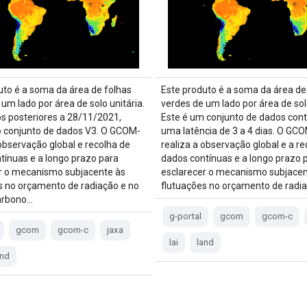
uto é a soma da área de folhas
Este produto é a soma da área de
um lado por área de solo unitária.
verdes de um lado por área de solo
s posteriores a 28/11/2021,
Este é um conjunto de dados con
o conjunto de dados V3. O GCOM-
uma latência de 3 a 4 dias. O GC
 observação global e recolha de
realiza a observação global e a re
tínuas e a longo prazo para
dados contínuas e a longo prazo 
r o mecanismo subjacente às
esclarecer o mecanismo subjacen
s no orçamento de radiação e no
flutuações no orçamento de radi
carbono…
g-portal
gcom
gcom-c
gcom
gcom-c
jaxa
lai
land
and