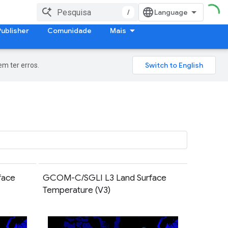
/
Publisher
Comunidade
Mais
m ter erros.
face
GCOM-C/SGLI L3 Land Surface
Temperature (V3)