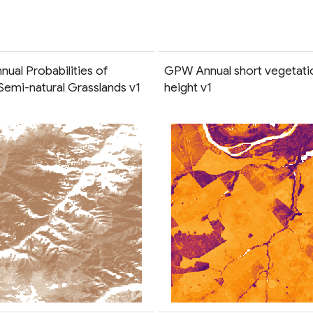
ual Probabilities of
GPW Annual short vegetati
Semi-natural Grasslands v1
height v1