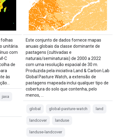
 folhas
Este conjunto de dados fornece mapas
 unitária.
anuais globais da classe dominante de
tínuo com
pastagens (cultivadas e
OM-C
naturais/seminaturais) de 2000 a 2022
colha de
com uma resolução espacial de 30 m.
para
Produzida pela iniciativa Land & Carbon Lab
te às
Global Pasture Watch, a extensão de
ação…
pastagens mapeada inclui qualquer tipo de
cobertura do solo que contenha, pelo
menos, …
jaxa
global
global-pasture-watch
land
landcover
landuse
landuse-landcover