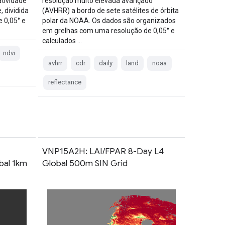
tividade
resolução muito elevada avançado
, dividida
(AVHRR) a bordo de sete satélites de órbita
 0,05° e
polar da NOAA. Os dados são organizados
em grelhas com uma resolução de 0,05° e
calculados …
ndvi
avhrr
cdr
daily
land
noaa
reflectance
VNP15A2H: LAI/FPAR 8-Day L4
bal 1km
Global 500m SIN Grid