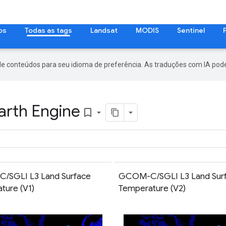
os
Todas as tags
Landsat
MODIS
Sentinel
de conteúdos para seu idioma de preferência. As traduções com IA pode
arth Engine
bookmark_border
/SGLI L3 Land Surface
GCOM-C/SGLI L3 Land Sur
ture (V1)
Temperature (V2)