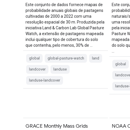
Este conjunto de dados fornece mapas de
Este conj
probabilidade anuais globais de pastagens
probabili
cultivadas de 2000 a 2022 com uma
naturais/
resolução espacial de 30 m. Produzida pela
uma resol
iniciativa Land & Carbon Lab Global Pasture
pela inici
Watch, a extensão de pastagens mapeada
Pasture W
inclui qualquer tipo de cobertura do solo
mapeada i
que contenha, pelo menos, 30% de …
do solo q
…
global
global-pasture-watch
land
global
landcover
landuse
landcove
landuse-landcover
landuse-
GRACE Monthly Mass Grids
NOAA C