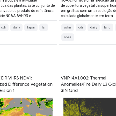
am a copa e a atividade
NOAA. Fornece uma medição da a
tica das plantas. Este conjunto de
de cobertura vegetal da superfície
erivado do produto de refletância
em grelhas com uma resolução de
ície NOAA AVHRR e …
calculada globalmente em terra …
cdr
daily
fapar
lai
avhrr
cdr
daily
land
noaa
DR VIIRS NDVI:
VNP14A1.002: Thermal
zed Difference Vegetation
Anomalies/Fire Daily L3 Glo
ersion 1
SIN Grid