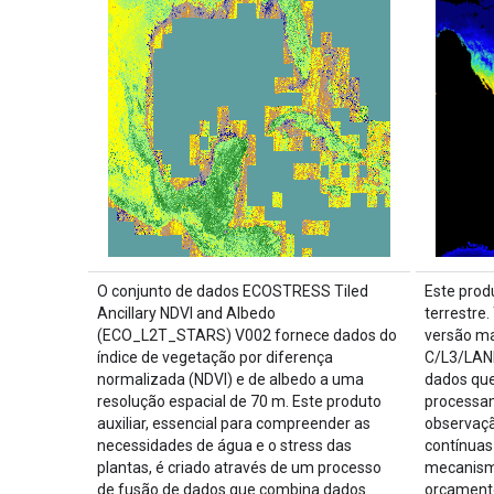
O conjunto de dados ECOSTRESS Tiled
Este prod
Ancillary NDVI and Albedo
terrestre
(ECO_L2T_STARS) V002 fornece dados do
versão m
índice de vegetação por diferença
C/L3/LAN
normalizada (NDVI) e de albedo a uma
dados que
resolução espacial de 70 m. Este produto
processam
auxiliar, essencial para compreender as
observaçã
necessidades de água e o stress das
contínuas
plantas, é criado através de um processo
mecanismo
de fusão de dados que combina dados
orçamento