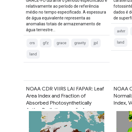
GRACE-FO durante o período especificado e
carateriz
relativamente ao período de referência
fotossinté
médio no tempo especificado. A espessura
dados é d
de água equivalente representa as
de superf
anomalias totais de armazenamento de
água terrestre…
avhrr
land
crs
gfz
grace
gravity
jpl
land
NOAA CDR VIIRS LAI FAPAR: Leaf
NOAA C
Area Index and Fraction of
Normali
Absorbed Photosynthetically
Index, V
Active Radiation, versão 1