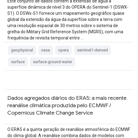
Este conjunto de dados contém a extensão de água à
superfície dinâmica de nível 3 do OPERA do Sentinel-1 (DSWX-
S1). O DSWx-S1 fornece um mapeamento geográfico quase
global da extensão da água da superfície sobre a terra com
uma resolução espacial de 30 metros sobre o sistema de
grelha do Military Grid Reference System (MGRS), com uma
frequência de revisita temporal entre …
geophysical
nasa
opera
sentinel1-derived
surface
surface-ground-water
Dados agregados diários do ERA5: a mais recente
reanálise climática produzida pelo ECMWF /
Copernicus Climate Change Service
O ERA5 é a quinta geração de reanálise atmosférica do ECMWF
do clima global. A reanálise combina dados de modelos com