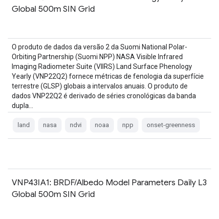
Global 500m SIN Grid
O produto de dados da versão 2 da Suomi National Polar-
Orbiting Partnership (Suomi NPP) NASA Visible Infrared
Imaging Radiometer Suite (VIIRS) Land Surface Phenology
Yearly (VNP22Q2) fornece métricas de fenologia da superfície
terrestre (GLSP) globais a intervalos anuais. O produto de
dados VNP22Q2 é derivado de séries cronológicas da banda
dupla…
land
nasa
ndvi
noaa
npp
onset-greenness
VNP43IA1: BRDF/Albedo Model Parameters Daily L3
Global 500m SIN Grid