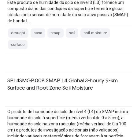
Este produto de humidade do solo de nível 3 (L3) fornece um
composto diário das condições da superfície terrestre global
obtidas pelo sensor de humidade do solo ativo passivo (SMAP)
de banda L…
drought
nasa
smap
soil
soil-moisture
surface
SPL4SMGP.008 SMAP L4 Global 3-hourly 9-km
Surface and Root Zone Soil Moisture
O produto de humidade do solo de nível 4 (L4) do SMAP inclui a
humidade do solo à superfície (média vertical de 0 a 5 cm), a
humidade do solo na zona radicular (média vertical de 0 a 100
cm) e produtos de investigação adicionais (não validados),
incluindo variáveis meteorológicas de forçagem à superfície,