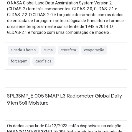
O NASA Global Land Data Assimilation System Version 2
(GLDAS-2) tem três componentes: GLDAS-2.0, GLDAS-2.1 e
GLDAS-2.2. O GLDAS-2.0 é forçado inteiramente com os dados
de entrada de forçagem meteorológica de Princeton e fornece
uma série temporalmente consistente de 1948 a 2014. O
GLDAS-2.1 é forçado com uma combinação de modelo …
a cada 3 horas
clima
criosfera
evaporação
forçagem
geofísica
SPL3SMP_E.005 SMAP L3 Radiometer Global Daily
9 km Soil Moisture
Os dados a partir de 04/12/2023 estão disponíveis na coleção
NASA/SMAP/SPL3SMP_E/006. Este produto de humidade do