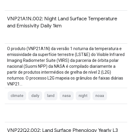
VNP21A1N.002: Night Land Surface Temperature
and Emissivity Daily 1km
O produto (VNP21A1N) da versão 1 noturna da temperatura e
emissividade da superfície terrestre (LST&E) do Visible Infrared
Imaging Radiometer Suite (VIIRS) da parceria de órbita polar
nacional (Suomi NPP) da NASA é compilado diariamente a
partir de produtos intermédios de grelha de nível 2 (L2G)
noturnos. O processo L2G mapeia os grânulos de faixas diárias
VNP21…
climate
daily
land
nasa
night
noaa
VNP22Q2.002: Land Surface Phenology Yearly L3