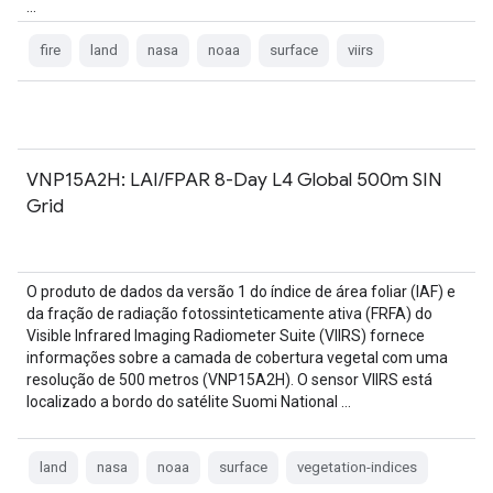
…
fire
land
nasa
noaa
surface
viirs
VNP15A2H: LAI/FPAR 8-Day L4 Global 500m SIN
Grid
O produto de dados da versão 1 do índice de área foliar (IAF) e
da fração de radiação fotossinteticamente ativa (FRFA) do
Visible Infrared Imaging Radiometer Suite (VIIRS) fornece
informações sobre a camada de cobertura vegetal com uma
resolução de 500 metros (VNP15A2H). O sensor VIIRS está
localizado a bordo do satélite Suomi National …
land
nasa
noaa
surface
vegetation-indices