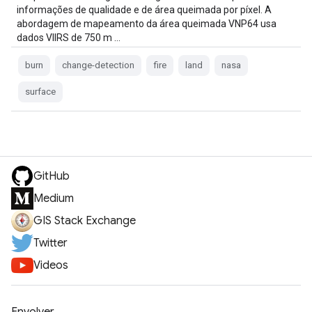
informações de qualidade e de área queimada por píxel. A
abordagem de mapeamento da área queimada VNP64 usa
dados VIIRS de 750 m …
burn
change-detection
fire
land
nasa
surface
GitHub
Medium
GIS Stack Exchange
Twitter
Videos