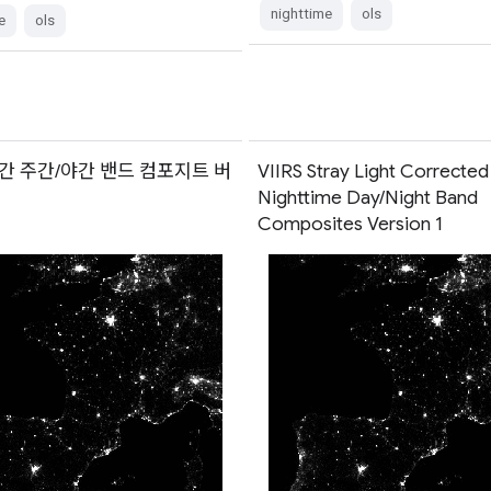
nighttime
ols
e
ols
 야간 주간/야간 밴드 컴포지트 버
VIIRS Stray Light Corrected
Nighttime Day/Night Band
Composites Version 1