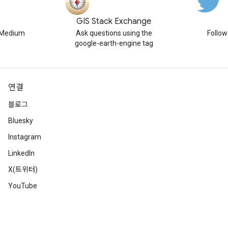
GIS Stack Exchange
n Medium
Ask questions using the
Follo
google-earth-engine tag
연결
블로그
Bluesky
Instagram
LinkedIn
X(트위터)
YouTube