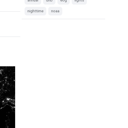
annual
dnb
eog
lights
nighttime
noaa