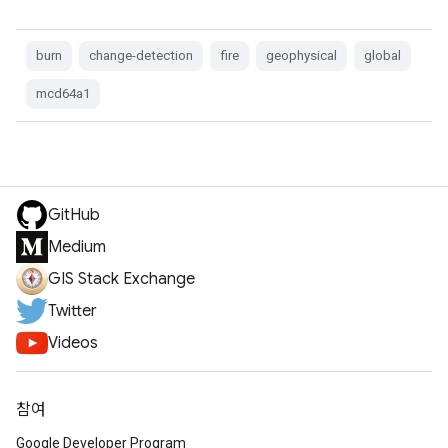
burn
change-detection
fire
geophysical
global
mcd64a1
GitHub
Medium
GIS Stack Exchange
Twitter
Videos
참여
Google Developer Program