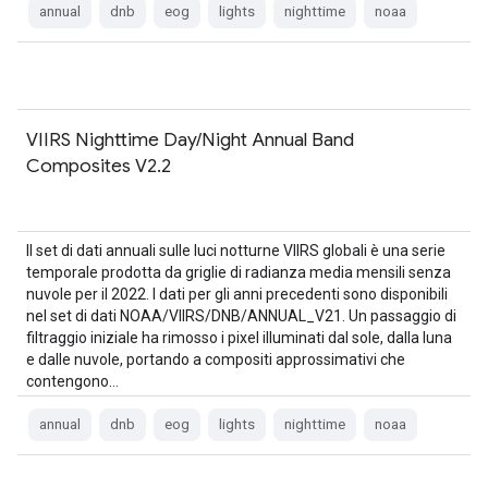
annual
dnb
eog
lights
nighttime
noaa
VIIRS Nighttime Day/Night Annual Band
Composites V2.2
Il set di dati annuali sulle luci notturne VIIRS globali è una serie
temporale prodotta da griglie di radianza media mensili senza
nuvole per il 2022. I dati per gli anni precedenti sono disponibili
nel set di dati NOAA/VIIRS/DNB/ANNUAL_V21. Un passaggio di
filtraggio iniziale ha rimosso i pixel illuminati dal sole, dalla luna
e dalle nuvole, portando a compositi approssimativi che
contengono…
annual
dnb
eog
lights
nighttime
noaa