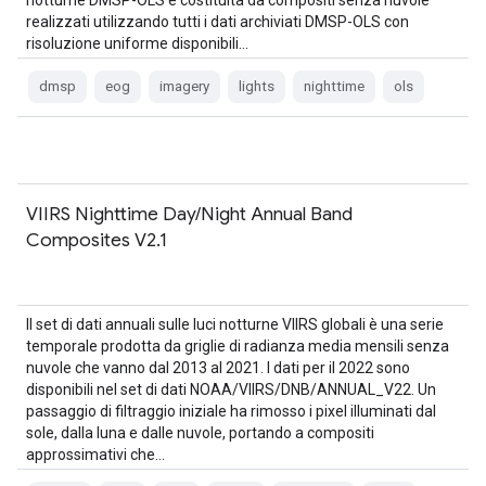
notturne DMSP-OLS è costituita da compositi senza nuvole
realizzati utilizzando tutti i dati archiviati DMSP-OLS con
risoluzione uniforme disponibili…
dmsp
eog
imagery
lights
nighttime
ols
VIIRS Nighttime Day/Night Annual Band
Composites V2.1
Il set di dati annuali sulle luci notturne VIIRS globali è una serie
temporale prodotta da griglie di radianza media mensili senza
nuvole che vanno dal 2013 al 2021. I dati per il 2022 sono
disponibili nel set di dati NOAA/VIIRS/DNB/ANNUAL_V22. Un
passaggio di filtraggio iniziale ha rimosso i pixel illuminati dal
sole, dalla luna e dalle nuvole, portando a compositi
approssimativi che…