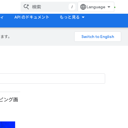
/
ティ
API のドキュメント
もっと見る
ります。
マッピング画