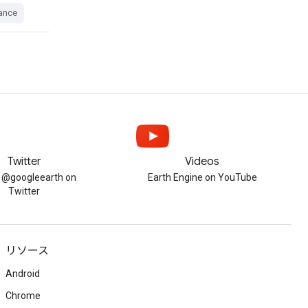
tance
Twitter
Videos
w @googleearth on
Earth Engine on YouTube
Twitter
リソース
Android
Chrome