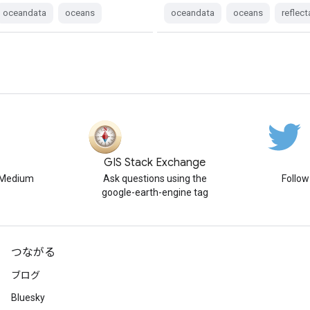
oceandata
oceans
oceandata
oceans
reflec
GIS Stack Exchange
n Medium
Ask questions using the
Follo
google-earth-engine tag
つながる
ブログ
Bluesky