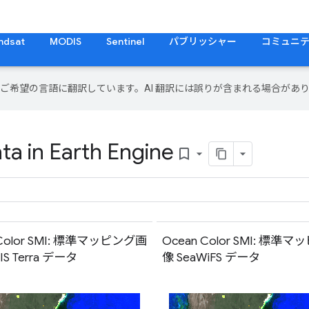
ndsat
MODIS
Sentinel
パブリッシャー
コミュニ
テンツをご希望の言語に翻訳しています。AI 翻訳には誤りが含まれる場合があ
a in Earth Engine
bookmark_border
 Color SMI: 標準マッピング画
Ocean Color SMI: 標準
S Terra データ
像 SeaWiFS データ