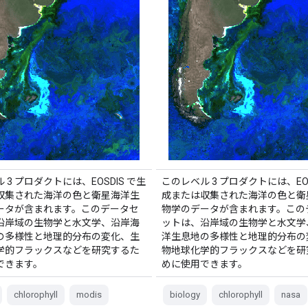
 3 プロダクトには、EOSDIS で生
このレベル 3 プロダクトには、EOS
収集された海洋の色と衛星海洋生
成または収集された海洋の色と衛
ータが含まれます。このデータセ
物学のデータが含まれます。この
沿岸域の生物学と水文学、沿岸海
ットは、沿岸域の生物学と水文学
の多様性と地理的分布の変化、生
洋生息地の多様性と地理的分布の
学的フラックスなどを研究するた
物地球化学的フラックスなどを研
できます。
めに使用できます。
chlorophyll
modis
biology
chlorophyll
nasa