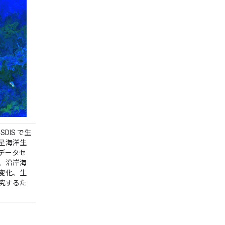
DIS で生
星海洋生
データセ
、沿岸海
変化、生
究するた