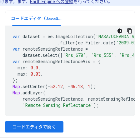
けます。まず、
Earth Engine への登録
を行ってください。
コードエディタ（JavaScript）
var
dataset
=
ee
.
ImageCollection
(
'NASA/OCEANDATA/S
.
filter
(
ee
.
Filter
.
date
(
'2009-07-
var
remoteSensingReflectance
=
dataset
.
select
([
'Rrs_670'
,
'Rrs_555'
,
'Rrs_443
var
remoteSensingReflectanceVis
=
{
min
:
0.0
,
max
:
0.03
,
};
Map
.
setCenter
(
-
52.12
,
-
46.13
,
1
);
Map
.
addLayer
(
remoteSensingReflectance
,
remoteSensingReflect
'Remote Sensing Reflectance'
);
コードエディタで開く