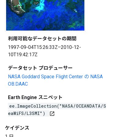
利用可能なデータセットの期間
1997-09-04T15:26:33Z–2010-12-
10T19:42:17Z
データセット プロデューサー
NASA Goddard Space Flight Center の NASA
OB.DAAC
Earth Engine スニペット
ee.ImageCollection("NASA/OCEANDATA/S
eaWiFS/L3SMI")
open_in_new
ケイデンス
1 日