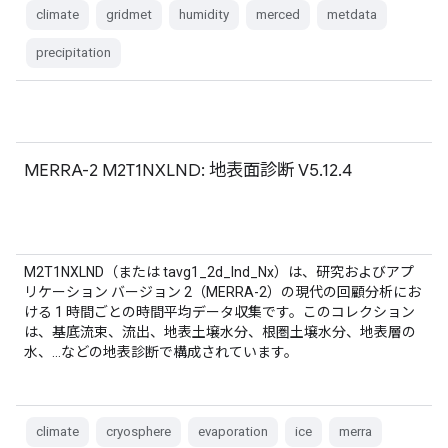
climate
gridmet
humidity
merced
metdata
precipitation
MERRA-2 M2T1NXLND: 地表面診断 V5.12.4
M2T1NXLND（または tavg1_2d_lnd_Nx）は、研究およびアプ
リケーション バージョン 2（MERRA-2）の現代の回顧分析にお
ける 1 時間ごとの時間平均データ収集です。このコレクション
は、基底流束、流出、地表土壌水分、根圏土壌水分、地表層の
水、…などの地表診断で構成されています。
climate
cryosphere
evaporation
ice
merra