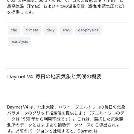
0.05° の解像度、60°S - 70°N）で、日次の最低気温（Tmin）と
最高気温（Tmax）および 4 つの派生変数（飽和水蒸気圧など）
を提供します。
chg
climate
daily
era5
geophysical
reanalysis
Daymet V4: 毎日の地表気象と気候の概要
Daymet V4 は、北米大陸、ハワイ、プエルトリコの毎日の気象
パラメータのグリッド推定値を提供します（プエルトリコのデ
ータは 1950 年から利用可能です）。これは、選択した気象観
測所のデータとさまざまな補助データソースから導出されま
す。以前のバージョンと比較すると、Daymet は…