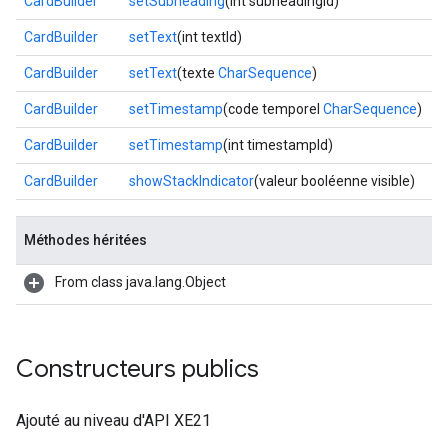
CardBuilder
setSubheading
(int subheadingId)
CardBuilder
setText
(int textId)
CardBuilder
setText
(texte
CharSequence
)
CardBuilder
setTimestamp
(code temporel
CharSequence
)
CardBuilder
setTimestamp
(int timestampId)
CardBuilder
showStackIndicator
(valeur booléenne visible)
Méthodes héritées
From class java.lang.Object
Constructeurs publics
Ajouté au niveau d'API XE21