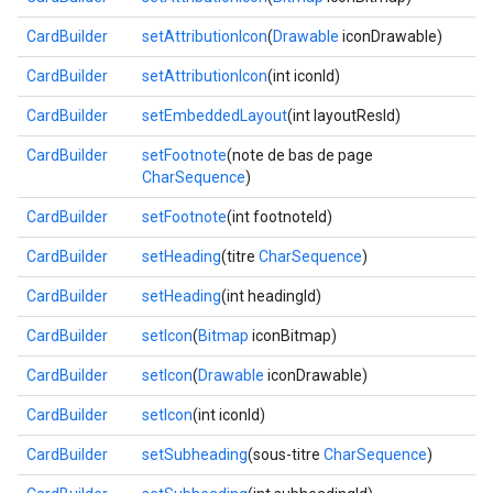
CardBuilder
setAttributionIcon
(
Drawable
iconDrawable)
CardBuilder
setAttributionIcon
(int iconId)
CardBuilder
setEmbeddedLayout
(int layoutResId)
CardBuilder
setFootnote
(note de bas de page
CharSequence
)
CardBuilder
setFootnote
(int footnoteId)
CardBuilder
setHeading
(titre
CharSequence
)
CardBuilder
setHeading
(int headingId)
CardBuilder
setIcon
(
Bitmap
iconBitmap)
CardBuilder
setIcon
(
Drawable
iconDrawable)
CardBuilder
setIcon
(int iconId)
CardBuilder
setSubheading
(sous-titre
CharSequence
)