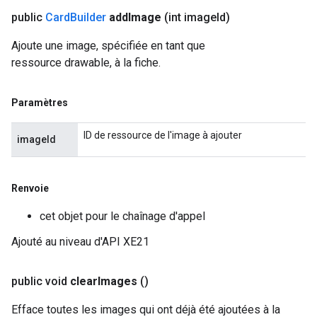
public
Card
Builder
add
Image
(int image
Id)
Ajoute une image, spécifiée en tant que
ressource drawable, à la fiche.
Paramètres
ID de ressource de l'image à ajouter
imageId
Renvoie
cet objet pour le chaînage d'appel
Ajouté au niveau d'API XE21
public void
clear
Images
()
Efface toutes les images qui ont déjà été ajoutées à la