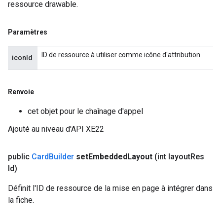
ressource drawable.
Paramètres
ID de ressource à utiliser comme icône d'attribution
iconId
Renvoie
cet objet pour le chaînage d'appel
Ajouté au niveau d'API XE22
public
Card
Builder
set
Embedded
Layout
(int layout
Res
Id)
Définit l'ID de ressource de la mise en page à intégrer dans
la fiche.