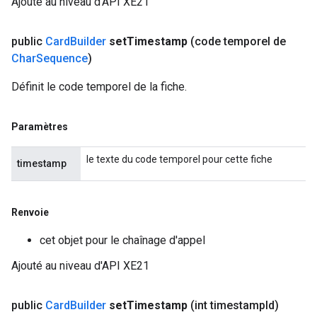
Ajouté au niveau d'API XE21
public
Card
Builder
set
Timestamp
(code temporel de
Char
Sequence
)
Définit le code temporel de la fiche.
Paramètres
le texte du code temporel pour cette fiche
timestamp
Renvoie
cet objet pour le chaînage d'appel
Ajouté au niveau d'API XE21
public
Card
Builder
set
Timestamp
(int timestamp
Id)