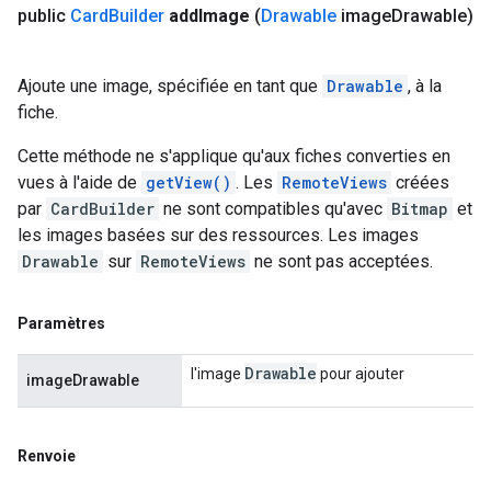
public
Card
Builder
add
Image
(
Drawable
image
Drawable)
Ajoute une image, spécifiée en tant que
Drawable
, à la
fiche.
Cette méthode ne s'applique qu'aux fiches converties en
vues à l'aide de
getView()
. Les
RemoteViews
créées
par
CardBuilder
ne sont compatibles qu'avec
Bitmap
et
les images basées sur des ressources. Les images
Drawable
sur
RemoteViews
ne sont pas acceptées.
Paramètres
Drawable
l'image
pour ajouter
imageDrawable
Renvoie