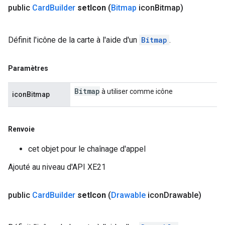
public
Card
Builder
set
Icon
(
Bitmap
icon
Bitmap)
Définit l'icône de la carte à l'aide d'un
Bitmap
.
Paramètres
Bitmap
à utiliser comme icône
iconBitmap
Renvoie
cet objet pour le chaînage d'appel
Ajouté au niveau d'API XE21
public
Card
Builder
set
Icon
(
Drawable
icon
Drawable)