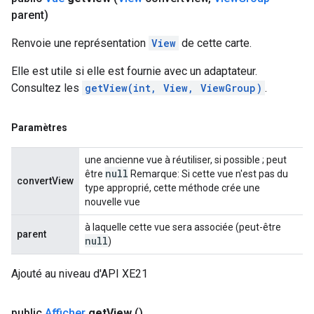
parent)
Renvoie une représentation
View
de cette carte.
Elle est utile si elle est fournie avec un adaptateur.
Consultez les
getView(int, View, ViewGroup)
.
Paramètres
une ancienne vue à réutiliser, si possible ; peut
null
être
Remarque: Si cette vue n'est pas du
convertView
type approprié, cette méthode crée une
nouvelle vue
à laquelle cette vue sera associée (peut-être
parent
null
)
Ajouté au niveau d'API XE21
public
Afficher
get
View
()