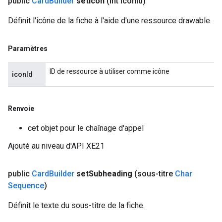
public
Card
Builder
set
Icon
(int icon
Id)
Définit l'icône de la fiche à l'aide d'une ressource drawable.
Paramètres
ID de ressource à utiliser comme icône
iconId
Renvoie
cet objet pour le chaînage d'appel
Ajouté au niveau d'API XE21
public
Card
Builder
set
Subheading
(sous-titre
Char
Sequence
)
Définit le texte du sous-titre de la fiche.