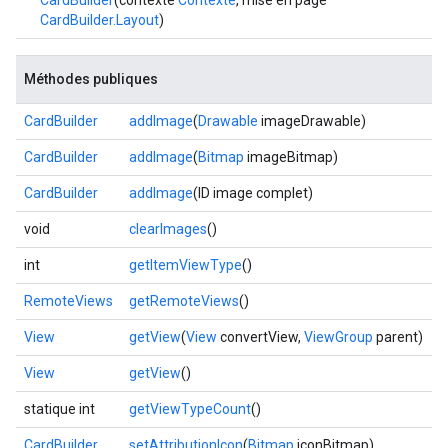
CardBuilder
(contexte
Contexte
, mise en page
CardBuilder.Layout
)
Méthodes publiques
CardBuilder
addImage
(
Drawable
imageDrawable)
CardBuilder
addImage
(
Bitmap
imageBitmap)
CardBuilder
addImage
(ID image complet)
void
clearImages
()
int
getItemViewType
()
RemoteViews
getRemoteViews
()
View
getView
(
View
convertView,
ViewGroup
parent)
View
getView
()
statique int
getViewTypeCount
()
CardBuilder
setAttributionIcon
(
Bitmap
iconBitmap)