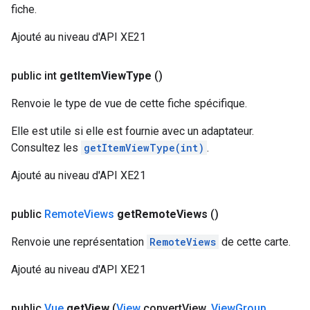
fiche.
Ajouté au niveau d'API XE21
public int
get
Item
View
Type
()
Renvoie le type de vue de cette fiche spécifique.
Elle est utile si elle est fournie avec un adaptateur.
Consultez les
getItemViewType(int)
.
Ajouté au niveau d'API XE21
public
Remote
Views
get
Remote
Views
()
Renvoie une représentation
RemoteViews
de cette carte.
Ajouté au niveau d'API XE21
public
Vue
get
View
(
View
convert
View
,
View
Group