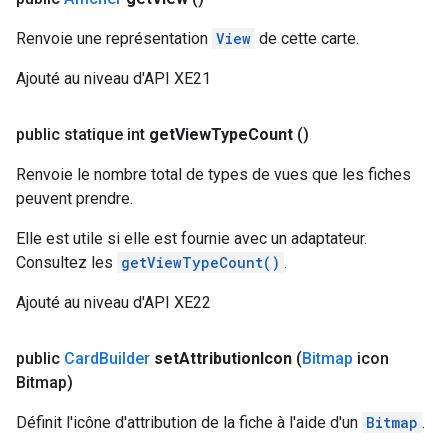
Renvoie une représentation
View
de cette carte.
Ajouté au niveau d'API XE21
public statique int
get
View
Type
Count
()
Renvoie le nombre total de types de vues que les fiches
peuvent prendre.
Elle est utile si elle est fournie avec un adaptateur.
Consultez les
getViewTypeCount()
.
Ajouté au niveau d'API XE22
public
Card
Builder
set
Attribution
Icon
(
Bitmap
icon
Bitmap)
Définit l'icône d'attribution de la fiche à l'aide d'un
Bitmap
.