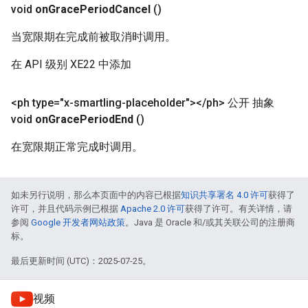
void
on
Grace
Period
Cancel
()
当宽限期在完成前被取消时调用。
在 API 级别 XE22 中添加
<ph type="x-smartling-placeholder">
<
/
ph> 公开 抽象
void
on
Grace
Period
End
()
在宽限期正常完成时调用。
如未另行说明，那么本页面中的内容已根据
知识共享署名 4.0 许可
获得了
许可，并且代码示例已根据
Apache 2.0 许可
获得了许可。有关详情，请
参阅
Google 开发者网站政策
。Java 是 Oracle 和/或其关联公司的注册商
标。
最后更新时间 (UTC)：2025-07-25。
视频