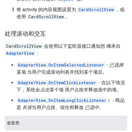
将 activity 的内容视图设置为
CardScrollView
，或
使用
CardScrollView
。
处理滚动和交互
CardScrollView
会使用以下监听器接口通知您 继承自
AdapterView
：
AdapterView.OnItemSelectedListener
-
已选择
某项 当用户完成滚动列表并找到某个项后。
AdapterView.OnItemClickListener
- 在以下情况
下，系统会
点击
某个项 用户点按并释放
选中的项。
AdapterView.OnItemLongClickListener
）- 商品
是
长按
当用户点按、按住和释放
已选中
。
嵌套类