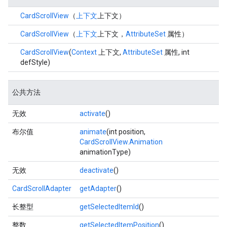
CardScrollView
（
上下文
上下文）
CardScrollView
（
上下文
上下文，
AttributeSet
属性）
CardScrollView
(
Context
上下文,
AttributeSet
属性, int
defStyle)
公共方法
无效
activate
()
布尔值
animate
(int position,
CardScrollView.Animation
animationType)
无效
deactivate
()
CardScrollAdapter
getAdapter
()
长整型
getSelectedItemId
()
整数
getSelectedItemPosition
()