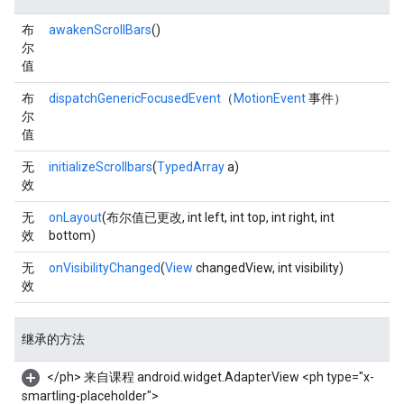
布
awakenScrollBars
()
尔
值
布
dispatchGenericFocusedEvent
（
MotionEvent
事件）
尔
值
无
initializeScrollbars
(
TypedArray
a)
效
无
onLayout
(布尔值已更改, int left, int top, int right, int
效
bottom)
无
onVisibilityChanged
(
View
changedView, int visibility)
效
继承的方法
</ph> 来自课程 android.widget.AdapterView
<ph type="x-
smartling-placeholder">