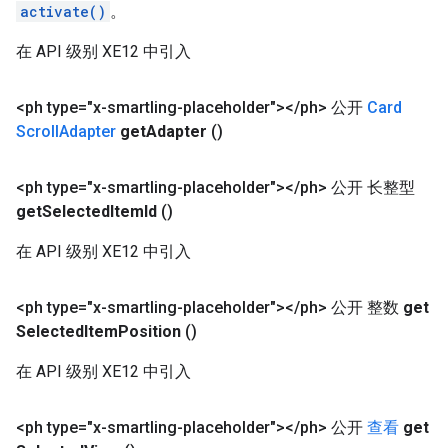
activate()
。
在 API 级别 XE12 中引入
<ph type="x-smartling-placeholder">
<
/
ph> 公开
Card
Scroll
Adapter
get
Adapter
()
<ph type="x-smartling-placeholder">
<
/
ph> 公开 长整型
get
Selected
Item
Id
()
在 API 级别 XE12 中引入
<ph type="x-smartling-placeholder">
<
/
ph> 公开 整数
get
Selected
Item
Position
()
在 API 级别 XE12 中引入
<ph type="x-smartling-placeholder">
<
/
ph> 公开
查看
get