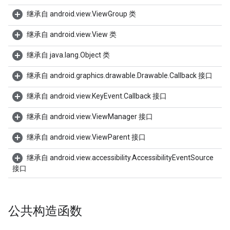
继承自 android.view.ViewGroup 类
继承自 android.view.View 类
继承自 java.lang.Object 类
继承自 android.graphics.drawable.Drawable.Callback 接口
继承自 android.view.KeyEvent.Callback 接口
继承自 android.view.ViewManager 接口
继承自 android.view.ViewParent 接口
继承自 android.view.accessibility.AccessibilityEventSource
接口
公共构造函数