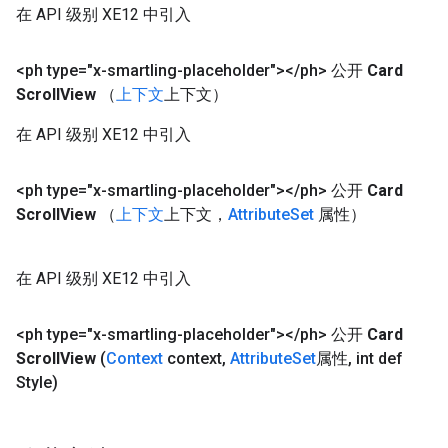
在 API 级别 XE12 中引入
<ph type="x-smartling-placeholder">
<
/
ph> 公开
Card
Scroll
View
（
上下文
上下文）
在 API 级别 XE12 中引入
<ph type="x-smartling-placeholder">
<
/
ph> 公开
Card
Scroll
View
（
上下文
上下文，
Attribute
Set
属性）
在 API 级别 XE12 中引入
<ph type="x-smartling-placeholder">
<
/
ph> 公开
Card
Scroll
View
(
Context
context
,
Attribute
Set
属性
,
int def
Style)