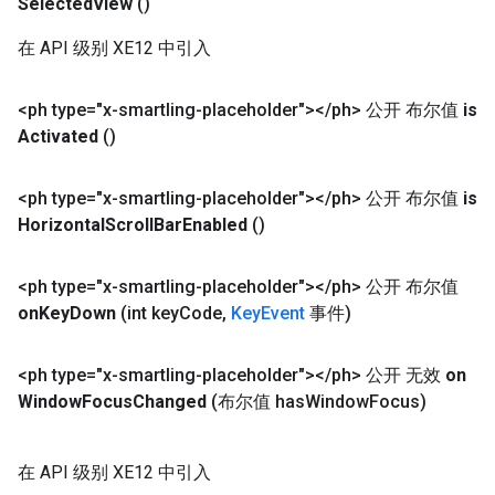
Selected
View
()
在 API 级别 XE12 中引入
<ph type="x-smartling-placeholder">
<
/
ph> 公开 布尔值
is
Activated
()
<ph type="x-smartling-placeholder">
<
/
ph> 公开 布尔值
is
Horizontal
Scroll
Bar
Enabled
()
<ph type="x-smartling-placeholder">
<
/
ph> 公开 布尔值
on
Key
Down
(int key
Code
,
Key
Event
事件)
<ph type="x-smartling-placeholder">
<
/
ph> 公开 无效
on
Window
Focus
Changed
(布尔值 has
Window
Focus)
在 API 级别 XE12 中引入