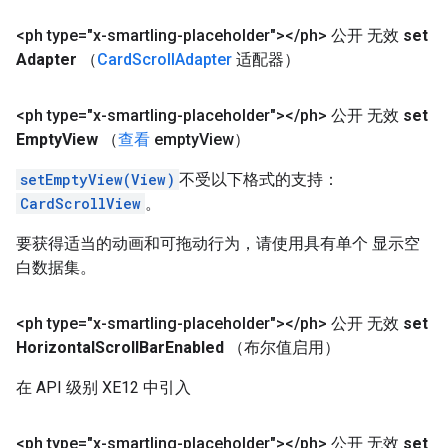
<ph type="x-smartling-placeholder">
<
/
ph> 公开 无效
set
Adapter
（
Card
Scroll
Adapter
适配器）
<ph type="x-smartling-placeholder">
<
/
ph> 公开 无效
set
Empty
View
（
查看
empty
View）
setEmptyView(View)
不受以下格式的支持：
CardScrollView
。
要获得适当的动画和可拖动行为，请使用具有单个 显示空
白数据集。
<ph type="x-smartling-placeholder">
<
/
ph> 公开 无效
set
Horizontal
Scroll
Bar
Enabled
（布尔值启用）
在 API 级别 XE12 中引入
<ph type="x-smartling-placeholder">
<
/
ph> 公开 无效
set