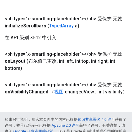
<ph type="x-smartling-placeholder">
<
/
ph> 受保护 无效
initialize
Scrollbars
(
Typed
Array
a)
在 API 级别 XE12 中引入
<ph type="x-smartling-placeholder">
<
/
ph> 受保护 无效
on
Layout
(布尔值已更改
,
int left
,
int top
,
int right
,
int
bottom)
<ph type="x-smartling-placeholder">
<
/
ph> 受保护 无效
on
Visibility
Changed
（
视图
changed
View、int visibility）
如未另行说明，那么本页面中的内容已根据
知识共享署名 4.0 许可
获得了
许可，并且代码示例已根据
Apache 2.0 许可
获得了许可。有关详情，请
参阅
Google 开发者网站政策
。Java 是 Oracle 和/或其关联公司的注册商