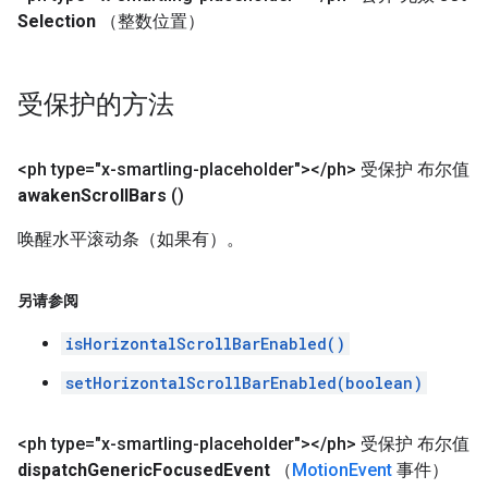
Selection
（整数位置）
受保护的方法
<ph type="x-smartling-placeholder">
<
/
ph> 受保护 布尔值
awaken
Scroll
Bars
()
唤醒水平滚动条（如果有）。
另请参阅
isHorizontalScrollBarEnabled()
setHorizontalScrollBarEnabled(boolean)
<ph type="x-smartling-placeholder">
<
/
ph> 受保护 布尔值
dispatch
Generic
Focused
Event
（
Motion
Event
事件）