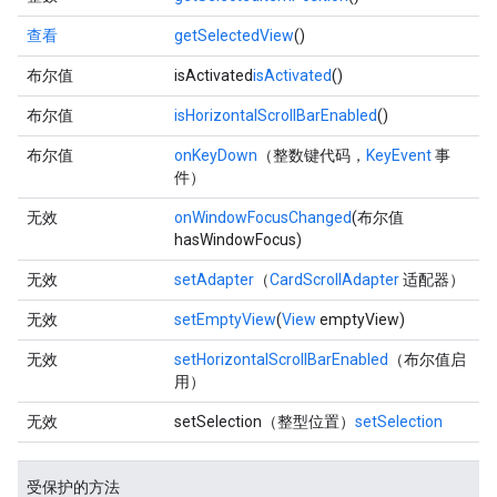
查看
getSelectedView
()
布尔值
isActivated
isActivated
()
布尔值
isHorizontalScrollBarEnabled
()
布尔值
onKeyDown
（整数键代码，
KeyEvent
事
件）
无效
onWindowFocusChanged
(布尔值
hasWindowFocus)
无效
setAdapter
（
CardScrollAdapter
适配器）
无效
setEmptyView
(
View
emptyView)
无效
setHorizontalScrollBarEnabled
（布尔值启
用）
无效
setSelection
（整型位置）
setSelection
受保护的方法