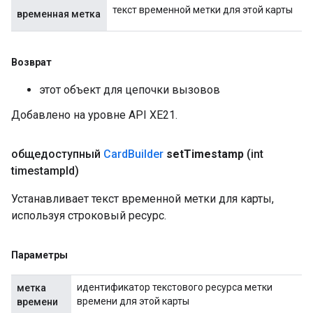
текст временной метки для этой карты
временная метка
Возврат
этот объект для цепочки вызовов
Добавлено на уровне API XE21.
общедоступный
Card
Builder
set
Timestamp
(int
timestamp
Id)
Устанавливает текст временной метки для карты,
используя строковый ресурс.
Параметры
идентификатор текстового ресурса метки
метка
времени для этой карты
времени