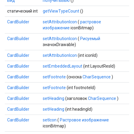
Вид
получитьВью
()
статический int
getViewTypeCount
()
CardBuilder
setAttributionIcon
(
растровое
изображение
iconBitmap)
CardBuilder
setAttributionIcon
(
Рисуемый
значокDrawable)
CardBuilder
setAttributionIcon
(int iconId)
CardBuilder
setEmbeddedLayout
(int LayoutResId)
CardBuilder
setFootnote
(сноска
CharSequence
)
CardBuilder
setFootnote
(int footnoteId)
CardBuilder
setHeading
(заголовок
CharSequence
)
CardBuilder
setHeading
(int headingId)
CardBuilder
setIcon
(
Растровое изображение
iconBitmap)