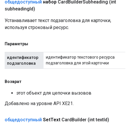
общедоступный
набор
Card
Builder
Subheading
(int
subheading
Id)
Устанавливает текст подзаголовка для карточки,
используя строковый ресурс.
Параметры
идентификатор текстового ресурса
идентификатор
подзаголовка для этой карточки
подзаголовка
Возврат
этот объект для цепочки вызовов
Добавлено на уровне API XE21.
общедоступный
Set
Text
Card
Builder
(int text
Id)