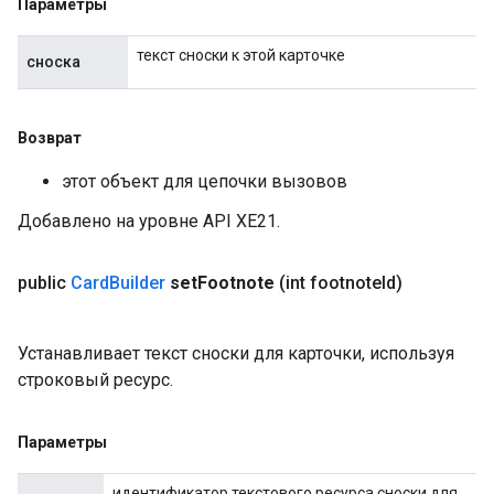
Параметры
текст сноски к этой карточке
сноска
Возврат
этот объект для цепочки вызовов
Добавлено на уровне API XE21.
public
Card
Builder
set
Footnote
(int footnote
Id)
Устанавливает текст сноски для карточки, используя
строковый ресурс.
Параметры
идентификатор текстового ресурса сноски для