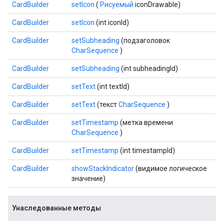
CardBuilder
setIcon
(
Рисуемый
iconDrawable)
CardBuilder
setIcon
(int iconId)
CardBuilder
setSubheading
(подзаголовок
CharSequence
)
CardBuilder
setSubheading
(int subheadingId)
CardBuilder
setText
(int textId)
CardBuilder
setText
(текст
CharSequence
)
CardBuilder
setTimestamp
(метка времени
CharSequence
)
CardBuilder
setTimestamp
(int timestampId)
CardBuilder
showStackIndicator
(видимое логическое
значение)
Унаследованные методы