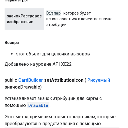
Параметры
Bitmap
, которое будет
значокРастровое
использоваться в качестве значка
изображение
атрибуции
Возврат
этот объект для цепочки вызовов
Добавлено на уровне API XE22.
public
Card
Builder
set
Attribution
Icon
(
Рисуемый
значокDrawable)
Устанавливает значок атрибуции для карты с
помощью
Drawable
.
Этот метод применим только к карточкам, которые
преобразуются в представления с помощью