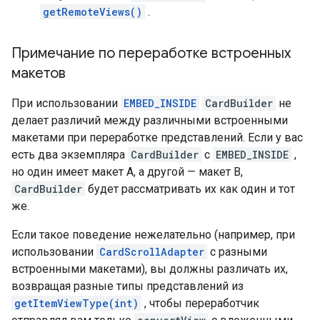
getRemoteViews()
.
Примечание по переработке встроенных
макетов
При использовании
EMBED_INSIDE
CardBuilder
не
делает различий между различными встроенными
макетами при переработке представлений. Если у вас
есть два экземпляра
CardBuilder
с
EMBED_INSIDE
,
но один имеет макет A, а другой — макет B,
CardBuilder
будет рассматривать их как один и тот
же.
Если такое поведение нежелательно (например, при
использовании
CardScrollAdapter
с разными
встроенными макетами), вы должны различать их,
возвращая разные типы представлений из
getItemViewType(int)
, чтобы переработчик