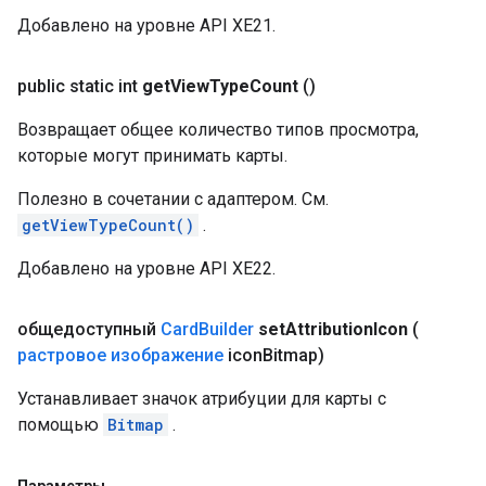
Добавлено на уровне API XE21.
public static int
get
View
Type
Count
()
Возвращает общее количество типов просмотра,
которые могут принимать карты.
Полезно в сочетании с адаптером. См.
getViewTypeCount()
.
Добавлено на уровне API XE22.
общедоступный
Card
Builder
set
Attribution
Icon
(
растровое изображение
icon
Bitmap)
Устанавливает значок атрибуции для карты с
помощью
Bitmap
.