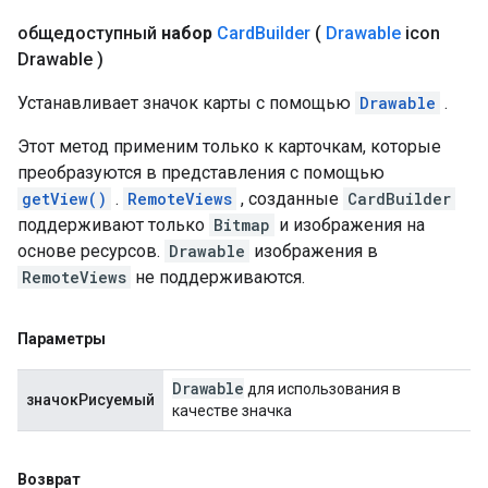
общедоступный
набор
Card
Builder
(
Drawable
icon
Drawable )
Устанавливает значок карты с помощью
Drawable
.
Этот метод применим только к карточкам, которые
преобразуются в представления с помощью
getView()
.
RemoteViews
, созданные
CardBuilder
поддерживают только
Bitmap
и изображения на
основе ресурсов.
Drawable
изображения в
RemoteViews
не поддерживаются.
Параметры
Drawable
для использования в
значокРисуемый
качестве значка
Возврат