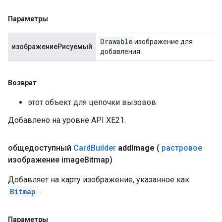
Параметры
Drawable
изображение для
изображениеРисуемый
добавления
Возврат
этот объект для цепочки вызовов
Добавлено на уровне API XE21.
общедоступный
Card
Builder
add
Image
(
растровое
изображение image
Bitmap)
Добавляет на карту изображение, указанное как
Bitmap
.
Параметры