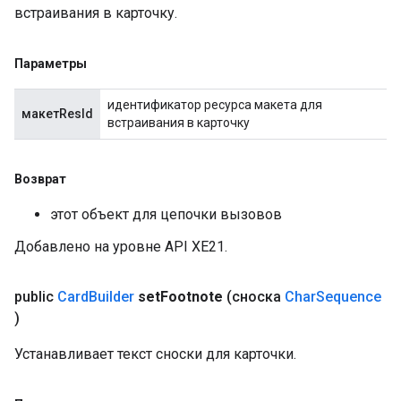
встраивания в карточку.
Параметры
идентификатор ресурса макета для
макетResId
встраивания в карточку
Возврат
этот объект для цепочки вызовов
Добавлено на уровне API XE21.
public
Card
Builder
set
Footnote
(сноска
Char
Sequence
)
Устанавливает текст сноски для карточки.