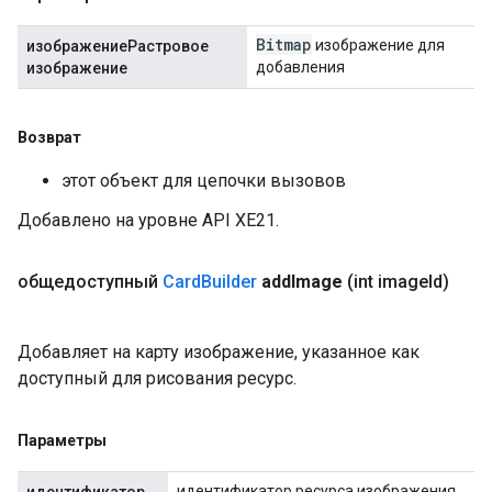
Bitmap
изображение для
изображениеРастровое
добавления
изображение
Возврат
этот объект для цепочки вызовов
Добавлено на уровне API XE21.
общедоступный
Card
Builder
add
Image
(int image
Id)
Добавляет на карту изображение, указанное как
доступный для рисования ресурс.
Параметры
идентификатор ресурса изображения,