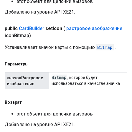
этот объект для цепочки вызовов
Добавлено на уровне API XE21.
public
Card
Builder
set
Icon
(
растровое изображение
icon
Bitmap)
Устанавливает значок карты с помощью
Bitmap
.
Параметры
Bitmap
, которое будет
значокРастровое
использоваться в качестве значка
изображение
Возврат
этот объект для цепочки вызовов
Добавлено на уровне API XE21.