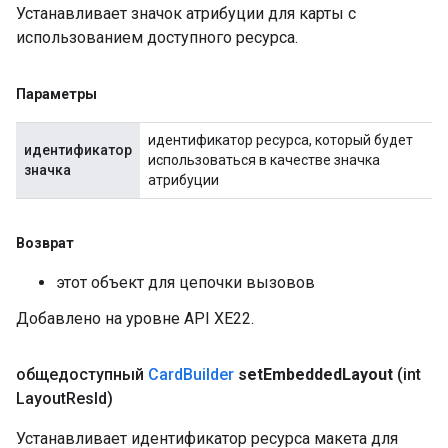
Устанавливает значок атрибуции для карты с
использованием доступного ресурса.
Параметры
идентификатор ресурса, который будет
идентификатор
использоваться в качестве значка
значка
атрибуции
Возврат
этот объект для цепочки вызовов
Добавлено на уровне API XE22.
общедоступный
Card
Builder
set
Embedded
Layout
(int
Layout
Res
Id)
Устанавливает идентификатор ресурса макета для