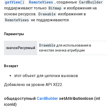
getView()
.
RemoteViews
, созданные
CardBuilder
поддерживают только
Bitmap
и изображения на
основе ресурсов.
Drawable
изображения в
RemoteViews
не поддерживаются.
Параметры
Drawable
для использования в
значокРисуемый
качестве значка атрибуции
Возврат
этот объект для цепочки вызовов
Добавлено на уровне API XE22.
общедоступный
Card
Builder
set
Attribution
Icon
(int
icon
Id)