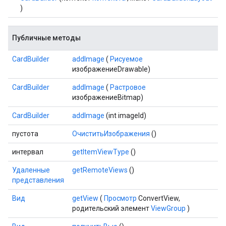
)
Публичные методы
CardBuilder
addImage
(
Рисуемое
изображениеDrawable)
CardBuilder
addImage
(
Растровое
изображениеBitmap)
CardBuilder
addImage
(int imageId)
пустота
ОчиститьИзображения
()
интервал
getItemViewType
()
Удаленные
getRemoteViews
()
представления
Вид
getView
(
Просмотр
ConvertView,
родительский элемент
ViewGroup
)