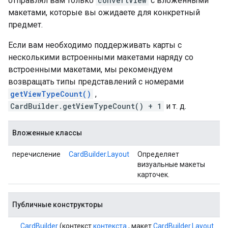
отправлял вам только
convertView
с вложенными
макетами, которые вы ожидаете для конкретный
предмет.
Если вам необходимо поддерживать карты с
несколькими встроенными макетами наряду со
встроенными макетами, мы рекомендуем
возвращать типы представлений с номерами
getViewTypeCount()
,
CardBuilder.getViewTypeCount() + 1
и т. д.
Вложенные классы
перечисление
CardBuilder.Layout
Определяет
визуальные макеты
карточек.
Публичные конструкторы
CardBuilder
(контекст
контекста
, макет
CardBuilder.Layout