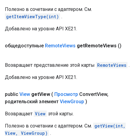
Полезно в сочетании с адаптером. См.
getItemViewType(int)
.
Добавлено на уровне API XE21.
общедоступные
Remote
Views
get
Remote
Views
()
Возвращает представление этой карты
RemoteViews
.
Добавлено на уровне API XE21.
public
View
get
View
(
Просмотр
Convert
View
,
родительский элемент
View
Group
)
Возвращает
View
этой карты.
Полезно в сочетании с адаптером. См.
getView(int,
View, ViewGroup)
.