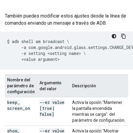
También puedes modificar estos ajustes desde la línea de
comandos enviando un mensaje a través de ADB.
$
adb
shell
am
broadcast
\
-a
com.google.android.glass.settings.CHANGE_DE
-e
setting
<setting
name>
\
<value
Nombre del
Argumento
parámetro de
Descripción
del valor
configuración
keep
_
--ez value
Activa la opción "Mantener
screen
_
on
[true
|
la pantalla encendida
false]
mientras se carga". del
parámetro de configuración.
show
_
--ez value
Activa la opción "Mostrar