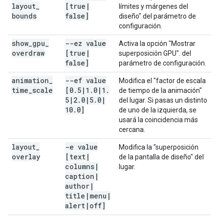
layout
_
[true
|
límites y márgenes del
bounds
false]
diseño" del parámetro de
configuración.
show
_
gpu
_
--ez value
Activa la opción "Mostrar
overdraw
[true
|
superposición GPU". del
false]
parámetro de configuración.
animation
_
--ef value
Modifica el "factor de escala
time
_
scale
[0
.
5
|
1
.
0
|
1
.
de tiempo de la animación"
5
|
2
.
0
|
5
.
0
|
del lugar. Si pasas un distinto
10
.
0]
de uno de la izquierda, se
usará la coincidencia más
cercana.
layout
_
-e value
Modifica la "superposición
overlay
[text
|
de la pantalla de diseño" del
columns
|
lugar.
caption
|
author
|
title
|
menu
|
alert
|
off]