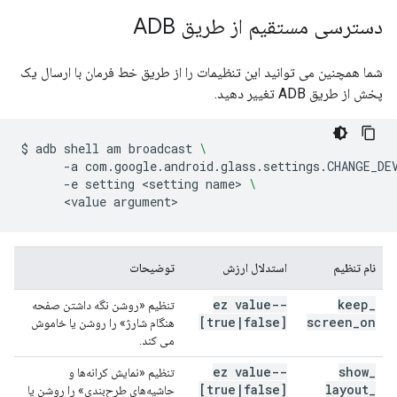
دسترسی مستقیم از طریق ADB
شما همچنین می توانید این تنظیمات را از طریق خط فرمان با ارسال یک
پخش از طریق ADB تغییر دهید.
$
adb
shell
am
broadcast
\
-a
com.google.android.glass.settings.CHANGE_DE
-e
setting
<setting
name>
\
<value
نام تنظیم
استدلال ارزش
توضیحات
--ez value
keep
_
تنظیم «روشن نگه داشتن صفحه
[true
|
false]
screen
_
on
هنگام شارژ» را روشن یا خاموش
می کند.
--ez value
show
_
تنظیم «نمایش کرانه‌ها و
[true
|
false]
layout
_
حاشیه‌های طرح‌بندی» را روشن یا