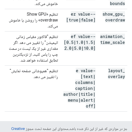
bounds
خاموش می‌کند.
--ez value
show
_
gpu
_
تنظیم «Show GPU
[true
|
false]
overdraw
overdraw» را روشن یا خاموش
می‌کند.
--ef value
animation
_
تنظیم "فاکتور مقیاس زمانی
[0
.
5
|
1
.
0
|
1
.
5
|
time
_
scale
انیمیشن" را تغییر می دهد. اگر
2
.
0
|
5
.
0
|
10
.
0]
مقداری غیر از یک لیست در سمت
چپ را پاس کنید، از نزدیکترین
تطابق استفاده خواهد شد.
-e value
layout
_
تنظیم "همپوشانی صفحه نمایش"
[text
|
overlay
را تغییر می دهد.
columns
|
caption
|
author
|
title
|
menu
|
alert
|
off]
جز در مواردی که غیر از این ذکر شده باشد،‌محتوای این صفحه تحت مجوز
Creative