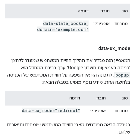
סוג
חובה
דוגמה
data-state
_
cookie
_
מחרוזת
אופציונלי
domain="example
.
com"
data-ux
_
mode
המאפיין הזה מגדיר את תהליך חוויית המשתמש שמוגדר ללחצן
'כניסה באמצעות חשבון Google'. ערך ברירת המחדל הוא
popup
. לתכונה הזו אין השפעה על חוויית המשתמש של הכניסה
בלחיצה אחת. מידע נוסף מופיע בטבלה הבאה:
סוג
חובה
דוגמה
data-ux
_
mode="redirect"
מחרוזת
אופציונלי
בטבלה הבאה מפורטים מצבי חוויית המשתמש שזמינים ותיאורים
שלהם.