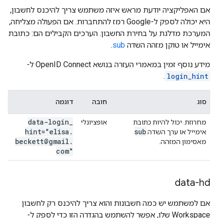
אם האפליקציה יודעת מראש איזה משתמש צריך להיכנס לחשבון,
היא יכולה לספק ל-Google רמז להתחברות. אם הפעולה מצליחה,
המערכת מדלגת על בחירת החשבון. הערכים הקבילים הם: כתובת
אימייל או טוקן מזהה השדה
sub
.
מידע נוסף זמין במאמרי העזרה בנושא OpenID Connect ל-
.
login_hint
סוג
חובה
דוגמה
data-login
_
מחרוזת. יכול להיות כתובת
אופציונלי
hint="elisa
.
sub
אימייל או ערך השדה
beckett@gmail
.
מאסימון המזהה.
com"
data-hd
אם למשתמש יש כמה חשבונות והוא צריך להיכנס רק לחשבון
Workspace שלו, אפשר להשתמש בהגדרה הזו כדי לספק ל-