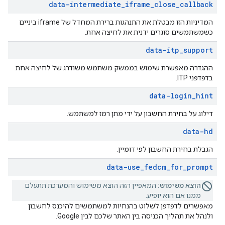
data-intermediate
_
iframe
_
close
_
callback
המדיניות הזו מבטלת את התנהגות ברירת המחדל של iframe ביניים
כשמשתמשים סוגרים ידנית את לחיצה אחת.
data-itp
_
support
ההגדרה מאפשרת שימוש בממשק משתמש משודרג של לחיצה אחת
בדפדפני ITP.
data-login
_
hint
דילוג על בחירת החשבון על ידי מתן רמז למשתמש.
data-hd
הגבלת בחירת החשבון לפי דומיין.
data-use
_
fedcm
_
for
_
prompt
הוצא משימוש:
המאפיין הזה הוצא משימוש והמערכת תתעלם
ממנו אם הוא יופיע.
מאפשרים לדפדפן לשלוט בהנחיות למשתמשים להיכנס לחשבון
ולנהל את תהליך הכניסה בין האתר שלכם לבין Google.