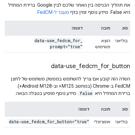
את תהליך הכניסה בין האתר שלכם לבין Google. ברירת המחדל
היא False. מידע נוסף זמין בדף
מעבר ל-FedCM
.
סוג
חובה
דוגמה
data-use
_
fedcm
_
for
_
בוליאני
הוצא
prompt="true"
משימוש
data-use
_
fedcm
_
for
_
button
השדה הזה קובע אם צריך להשתמש בממשק משתמש של לחצן
FedCM ב-Chrome (במחשב M125+ וב-Android M128+).
ברירת המחדל היא
false
. מידע נוסף מופיע בטבלה הבאה:
סוג
חובה
דוגמה
data-use
_
fedcm
_
for
_
button="true"
בוליאני
אופציונלי