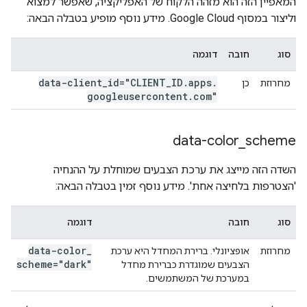
המאפיין הזה הוא מזהה הלקוח של האפליקציה, שאפשר למצוא
וליצור במסוף Google Cloud. מידע נוסף מופיע בטבלה הבאה:
סוג
חובה
דוגמה
data-client
_
id="CLIENT
_
ID
.
apps
.
מחרוזת
כן
googleusercontent
.
com"
data-color
_
scheme
השדה הזה מייצג את ערכת הצבעים שמוחלת על ההנחיה
'הצטרפות בלחיצה אחת'. מידע נוסף זמין בטבלה הבאה:
סוג
חובה
דוגמה
data-color
_
מחרוזת
אופציונלי. ברירת המחדל היא ערכת
scheme="dark"
הצבעים שמוגדרת כברירת מחדל
במערכת של המשתמשים.