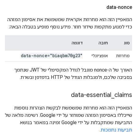
data-nonce
המאפיין הזה הוא מחרוזת אקראית שמשמשת את אסימון המזהה
כדי למנוע מתקפות שידור חוזר. מידע נוסף מופיע בטבלה הבאה:
סוג
חובה
דוגמה
data-nonce="biaqbm70g23"
מחרוזת
אופציונלי
האורך של ה-nonce מוגבל לגודל המקסימלי של JWT שנתמך
בסביבה שלכם, ולמגבלות הגודל של HTTP בדפדפן ובשרת.
data-essential
_
claims
המאפיין הזה הוא מחרוזת שמשמשת לבקשת הצהרות נוספות
שייכללו באסימון המזהה שמוחזר על ידי Google. רשימה מלאה של
התביעות שמתקבלות על ידי Google זמינה במאמר בנושא
תביעות נתמכות
.