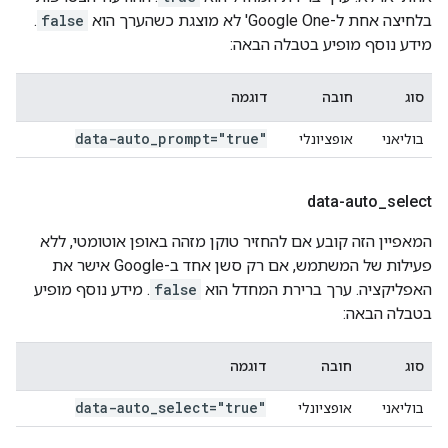
בלחיצה אחת ל-Google One' לא מוצגת כשהערך הוא
false
.
מידע נוסף מופיע בטבלה הבאה:
סוג
חובה
דוגמה
data-auto
_
prompt="true"
בוליאני
אופציונלי
data-auto
_
select
המאפיין הזה קובע אם להחזיר טוקן מזהה באופן אוטומטי, ללא
פעילות של המשתמש, אם רק סשן אחד ב-Google אישר את
האפליקציה. ערך ברירת המחדל הוא
false
. מידע נוסף מופיע
בטבלה הבאה:
סוג
חובה
דוגמה
data-auto
_
select="true"
בוליאני
אופציונלי