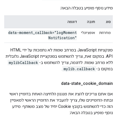
מידע נוסף מופיע בטבלה הבאה:
סוג
חובה
דוגמה
data-moment
_
callback="log
Moment
מחרוזת
אופציונלי
Notification"
פונקציות JavaScript במרחב שמות לא נתמכות על ידי HTML
API. במקום זאת, צריך להשתמש בפונקציית JavaScript גלובלית
ללא מרחב שמות. לדוגמה, צריך להשתמש ב-
mylibCallback
במקום ב-
mylib.callback
.
data-state
_
cookie
_
domain
אם אתם צריכים להציג את מנגנון הלחיצה האחת בדומיין ראשי
ובתת-הדומיינים שלו, צריך להעביר את הדומיין הראשי למאפיין
הזה כדי להשתמש בקובץ Cookie יחיד של מצב משותף. מידע
נוסף מופיע בטבלה הבאה: