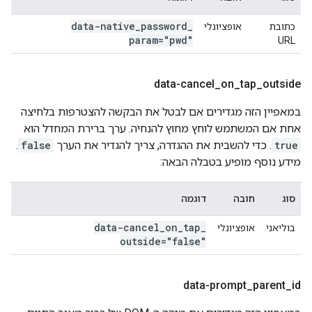
data-native
_
password
_
כתובת
אופציונלי
param="pwd"
URL
data-cancel
_
on
_
tap
_
outside
במאפיין הזה מגדירים אם לבטל את הבקשה להצטרפות בלחיצה
אחת אם המשתמש לוחץ מחוץ להנחיה. ערך ברירת המחדל הוא
true
. כדי להשבית את ההגדרה, צריך להגדיר את הערך
false
.
מידע נוסף מופיע בטבלה הבאה:
סוג
חובה
דוגמה
data-cancel
_
on
_
tap
_
בוליאני
אופציונלי
outside="false"
data-prompt
_
parent
_
id