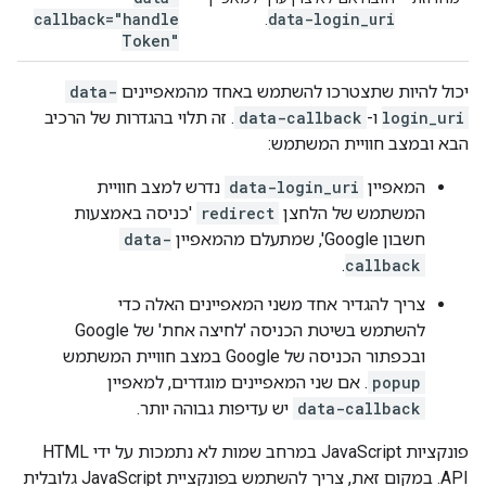
callback="handle
data-login
_
uri
.
Token"
יכול להיות שתצטרכו להשתמש באחד מהמאפיינים
data-
login_uri
ו-
data-callback
. זה תלוי בהגדרות של הרכיב
הבא ובמצב חוויית המשתמש:
המאפיין
data-login_uri
נדרש למצב חוויית
המשתמש של הלחצן
redirect
'כניסה באמצעות
חשבון Google', שמתעלם מהמאפיין
data-
.
callback
צריך להגדיר אחד משני המאפיינים האלה כדי
להשתמש בשיטת הכניסה 'לחיצה אחת' של Google
ובכפתור הכניסה של Google במצב חוויית המשתמש
popup
. אם שני המאפיינים מוגדרים, למאפיין
data-callback
יש עדיפות גבוהה יותר.
פונקציות JavaScript במרחב שמות לא נתמכות על ידי HTML
API. במקום זאת, צריך להשתמש בפונקציית JavaScript גלובלית