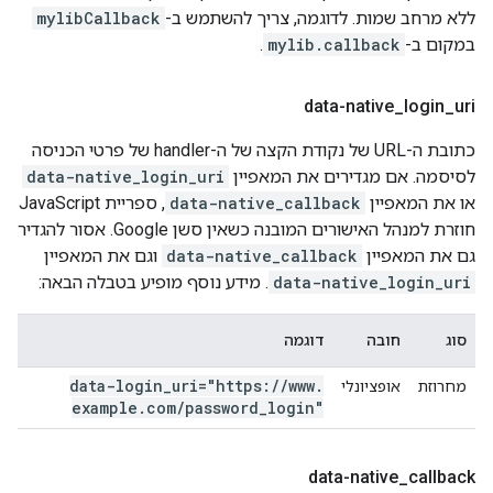
ללא מרחב שמות. לדוגמה, צריך להשתמש ב-
mylibCallback
במקום ב-
mylib.callback
.
data-native
_
login
_
uri
כתובת ה-URL של נקודת הקצה של ה-handler של פרטי הכניסה
לסיסמה. אם מגדירים את המאפיין
data-native_login_uri
או את המאפיין
data-native_callback
, ספריית JavaScript
חוזרת למנהל האישורים המובנה כשאין סשן Google. אסור להגדיר
גם את המאפיין
data-native_callback
וגם את המאפיין
data-native_login_uri
. מידע נוסף מופיע בטבלה הבאה:
סוג
חובה
דוגמה
data-login
_
uri="https:
/
/
www
.
מחרוזת
אופציונלי
example
.
com
/
password
_
login"
data-native
_
callback