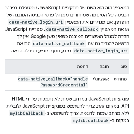
המאפיין הזה הוא השם של פונקציית JavaScript שמטפלת בפרטי
הכניסה של הסיסמה שמוחזרים ממנהל פרטי הכניסה המובנה של
הדפדפן. אם מגדירים את המאפיין
data-native_login_uri
או את המאפיין
data-native_callback
, ספריית JavaScript
חוזרת למנהל האישורים המובנה כשאין סשן Google. אין לך
הרשאה להגדיר גם את
data-native_callback
וגם את
data-native_login_uri
. מידע נוסף מופיע בטבלה הבאה:
סוג
חובה
דוגמה
data-native
_
callback="handle
מחרוזת
אופציונלי
Password
Credential"
פונקציות JavaScript במרחב שמות לא נתמכות על ידי HTML
API. במקום זאת, צריך להשתמש בפונקציית JavaScript גלובלית
ללא מרחב שמות. לדוגמה, צריך להשתמש ב-
mylibCallback
במקום ב-
mylib.callback
.