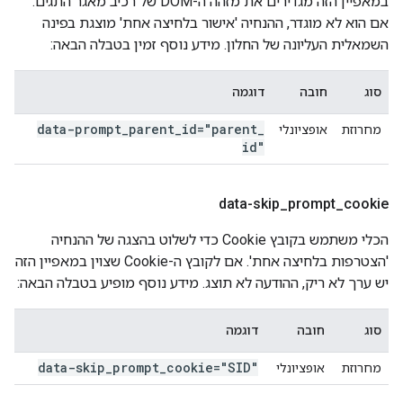
במאפיין הזה מגדירים את מזהה ה-DOM של רכיב מאגר התגים.
אם הוא לא מוגדר, ההנחיה 'אישור בלחיצה אחת' מוצגת בפינה
השמאלית העליונה של החלון. מידע נוסף זמין בטבלה הבאה:
סוג
חובה
דוגמה
data-prompt
_
parent
_
id="parent
_
מחרוזת
אופציונלי
id"
data-skip
_
prompt
_
cookie
הכלי משתמש בקובץ Cookie כדי לשלוט בהצגה של ההנחיה
'הצטרפות בלחיצה אחת'. אם לקובץ ה-Cookie שצוין במאפיין הזה
יש ערך לא ריק, ההודעה לא תוצג. מידע נוסף מופיע בטבלה הבאה:
סוג
חובה
דוגמה
data-skip
_
prompt
_
cookie="SID"
מחרוזת
אופציונלי