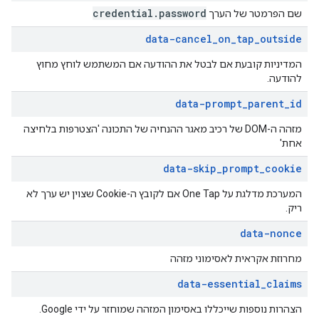
credential
.
password
שם הפרמטר של הערך
data-cancel
_
on
_
tap
_
outside
המדיניות קובעת אם לבטל את ההודעה אם המשתמש לוחץ מחוץ
להודעה.
data-prompt
_
parent
_
id
מזהה ה-DOM של רכיב מאגר ההנחיה של התכונה 'הצטרפות בלחיצה
אחת'
data-skip
_
prompt
_
cookie
המערכת מדלגת על One Tap אם לקובץ ה-Cookie שצוין יש ערך לא
ריק.
data-nonce
מחרוזת אקראית לאסימוני מזהה
data-essential
_
claims
הצהרות נוספות שייכללו באסימון המזהה שמוחזר על ידי Google.