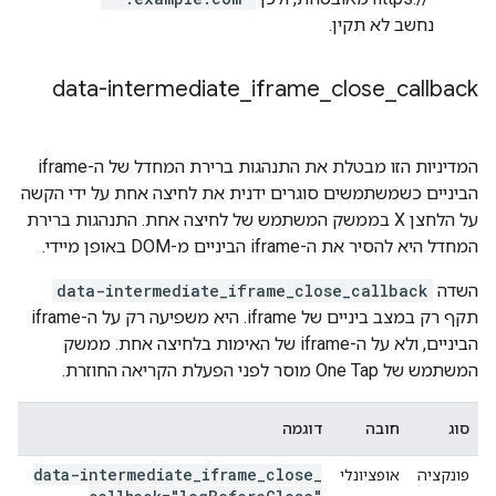
נחשב לא תקין.
data-intermediate
_
iframe
_
close
_
callback
המדיניות הזו מבטלת את התנהגות ברירת המחדל של ה-iframe
הביניים כשמשתמשים סוגרים ידנית את לחיצה אחת על ידי הקשה
על הלחצן X בממשק המשתמש של לחיצה אחת. התנהגות ברירת
המחדל היא להסיר את ה-iframe הביניים מ-DOM באופן מיידי.
השדה
data-intermediate_iframe_close_callback
תקף רק במצב ביניים של iframe. היא משפיעה רק על ה-iframe
הביניים, ולא על ה-iframe של האימות בלחיצה אחת. ממשק
המשתמש של One Tap מוסר לפני הפעלת הקריאה החוזרת.
סוג
חובה
דוגמה
data-intermediate
_
iframe
_
close
_
פונקציה
אופציונלי