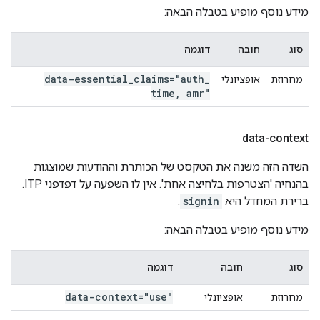
מידע נוסף מופיע בטבלה הבאה:
סוג
חובה
דוגמה
data-essential
_
claims="auth
_
מחרוזת
אופציונלי
time
,
amr"
data-context
השדה הזה משנה את הטקסט של הכותרת וההודעות שמוצגות
בהנחיה 'הצטרפות בלחיצה אחת'. אין לו השפעה על דפדפני ITP.
ברירת המחדל היא
signin
.
מידע נוסף מופיע בטבלה הבאה:
סוג
חובה
דוגמה
data-context="use"
מחרוזת
אופציונלי