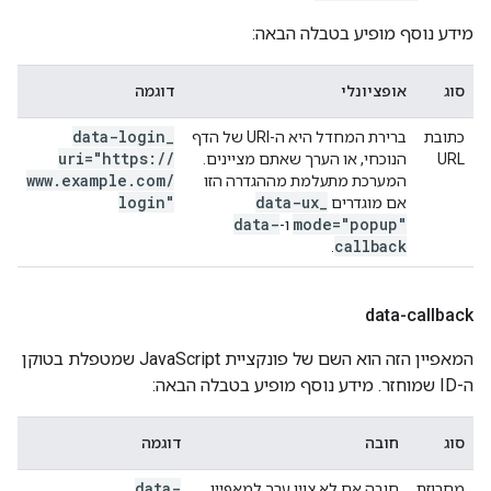
מידע נוסף מופיע בטבלה הבאה:
סוג
אופציונלי
דוגמה
data-login
_
כתובת
ברירת המחדל היא ה-URI של הדף
uri="https:
/
/
URL
הנוכחי, או הערך שאתם מציינים.
www
.
example
.
com
/
המערכת מתעלמת מההגדרה הזו
login"
data-ux
_
אם מוגדרים
data-
mode="popup"
ו-
callback
.
data-callback
המאפיין הזה הוא השם של פונקציית JavaScript שמטפלת בטוקן
ה-ID שמוחזר. מידע נוסף מופיע בטבלה הבאה:
סוג
חובה
דוגמה
data-
מחרוזת
חובה אם לא צוין ערך למאפיין