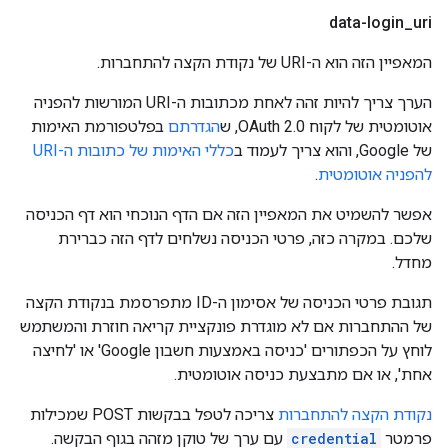
data-login
_
uri
המאפיין הזה הוא ה-URI של נקודת הקצה להתחברות.
הערך צריך להיות זהה לאחת מכתובות ה-URI המורשות להפניה
אוטומטית של לקוח OAuth 2.0, ש
הגדרתם
בפלטפורמת האימות
של Google, והוא צריך לעמוד ב
כללי האימות של כתובות ה-URI
להפניה אוטומטית
.
אפשר להשמיט את המאפיין הזה אם הדף הנוכחי הוא דף הכניסה
שלכם. במקרה כזה, פרטי הכניסה נשלחים לדף הזה כברירת
מחדל.
תגובת פרטי הכניסה של אסימון ה-ID מתפרסמת בנקודת הקצה
של ההתחברות אם לא מוגדרת פונקציית קריאה חוזרת והמשתמש
לוחץ על הכפתורים 'כניסה באמצעות חשבון Google' או 'לחיצה
אחת', או אם מתבצעת כניסה אוטומטית.
נקודת הקצה להתחברות
צריכה לטפל בבקשות POST שמכילות
פרמטר
credential
עם ערך של טוקן מזהה בגוף הבקשה.