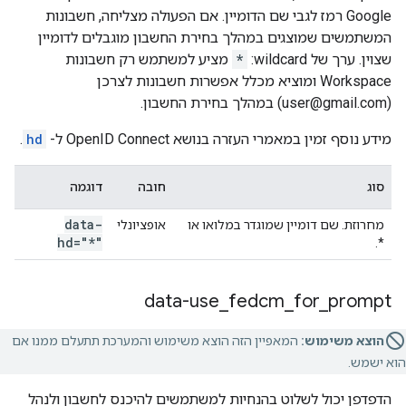
Google רמז לגבי שם הדומיין. אם הפעולה מצליחה, חשבונות
המשתמשים שמוצגים במהלך בחירת החשבון מוגבלים לדומיין
שצוין. ערך של wildcard:
*
מציע למשתמש רק חשבונות
Workspace ומוציא מכלל אפשרות חשבונות לצרכן
(user@gmail.com) במהלך בחירת החשבון.
מידע נוסף זמין במאמרי העזרה בנושא OpenID Connect ל-
hd
.
סוג
חובה
דוגמה
data-
מחרוזת. שם דומיין שמוגדר במלואו או
אופציונלי
hd="*"
*.
data-use
_
fedcm
_
for
_
prompt
הוצא משימוש:
המאפיין הזה הוצא משימוש והמערכת תתעלם ממנו אם
הוא ישמש.
הדפדפן יכול לשלוט בהנחיות למשתמשים להיכנס לחשבון ולנהל