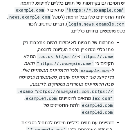
יש תמיכה גם בקידומות של תווים כלליים לחיפוש. לדוגמה,
"https://*.example.com"
מתאים ל-
example.com
ולתת-הדומיינים שלו בכל הרמות (למשל
news.example.com
,‏
login.news.example.com
). דברים שחשוב לזכור
כשמשתמשים בתווים כלליים:
מחרוזות של תבניות לא יכולות להיות מורכבות רק
מתו כללי ומדומיין ברמה העליונה. לדוגמה,
.com
https://
ו-
https://
.co.uk
הם לא
תקינים כי
.example.com"
"https://
תואם
ל-
example.com
ולכל הדומיינים המשניים שלו.
כדי לייצג שני דומיינים שונים, משתמשים ברשימה
שבה הדומיינים מופרדים בפסיקים. לדוגמה,
.examp
"https://example1.com,https://
le2.com"
מתאים לדומיינים
example1.com
,
example2.com
ולתת-הדומיינים של
example2.com
דומיינים עם תווים כלליים חייבים להתחיל בסכימת
https:// ‎ מאובטחת, ולכן
"*.example.com"