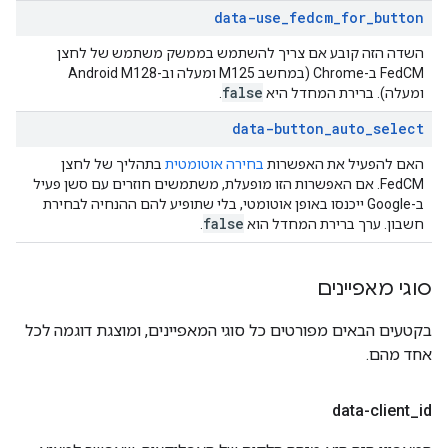
data-use
_
fedcm
_
for
_
button
השדה הזה קובע אם צריך להשתמש בממשק משתמש של לחצן
FedCM ב-Chrome (במחשב M125 ומעלה וב-Android M128
false
ומעלה). ברירת המחדל היא
.
data-button
_
auto
_
select
האם להפעיל את האפשרות
בחירה אוטומטית
בתהליך של לחצן
FedCM. אם האפשרות הזו מופעלת, משתמשים חוזרים עם סשן פעיל
ב-Google ייכנסו באופן אוטומטי, בלי שתופיע להם ההנחיה לבחירת
false
חשבון. ערך ברירת המחדל הוא
.
סוגי מאפיינים
בקטעים הבאים מפורטים כל סוגי המאפיינים, ומוצגת דוגמה לכל
אחד מהם.
data-client
_
id