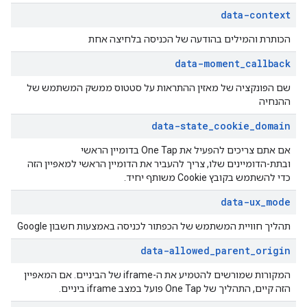
data-context
הכותרת והמילים בהודעה של הכניסה בלחיצה אחת
data-moment
_
callback
שם הפונקציה של מאזין ההתראות על סטטוס ממשק המשתמש של
ההנחיה
data-state
_
cookie
_
domain
אם אתם צריכים להפעיל את One Tap בדומיין הראשי
ובתת-הדומיינים שלו, צריך להעביר את הדומיין הראשי למאפיין הזה
כדי להשתמש בקובץ Cookie משותף יחיד.
data-ux
_
mode
תהליך חוויית המשתמש של הכפתור לכניסה באמצעות חשבון Google
data-allowed
_
parent
_
origin
המקורות שמורשים להטמיע את ה-iframe של הביניים. אם המאפיין
הזה קיים, התהליך של One Tap פועל במצב iframe ביניים.