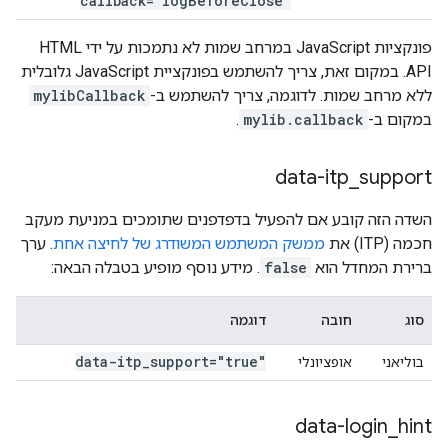
callback="log
Before
Close"
פונקציות JavaScript במרחב שמות לא נתמכות על ידי HTML
API. במקום זאת, צריך להשתמש בפונקציית JavaScript גלובלית
ללא מרחב שמות. לדוגמה, צריך להשתמש ב-
mylibCallback
במקום ב-
mylib.callback
.
data-itp
_
support
השדה הזה קובע אם להפעיל בדפדפנים שתומכים במניעת מעקב
חכמה (ITP) את
ממשק המשתמש המשודרג של לחיצה אחת
. ערך
ברירת המחדל הוא
false
. מידע נוסף מופיע בטבלה הבאה:
סוג
חובה
דוגמה
data-itp
_
support="true"
בוליאני
אופציונלי
data-login
_
hint