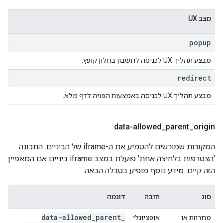
מצב UX
popup
מבצע תהליך UX לכניסה לחשבון בחלון קופץ.
redirect
מבצע תהליך UX לכניסה באמצעות הפניה לדף מלא.
data-allowed
_
parent
_
origin
המקורות שמורשים להטמיע את ה-iframe של הביניים. התכונה
'הצטרפות בלחיצה אחת' פועלת במצב iframe ביניים אם המאפיין
הזה קיים. מידע נוסף מופיע בטבלה הבאה:
סוג
חובה
דוגמה
data-allowed
_
parent
_
מחרוזת או
אופציונלי