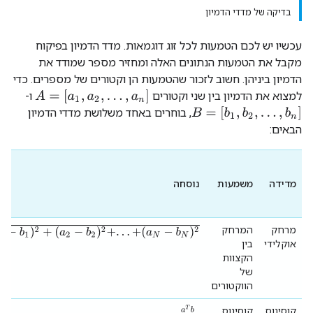
בדיקה של מדדי הדמיון
עכשיו יש לכם הטמעות לכל זוג דוגמאות. מדד הדמיון בפיקוח
מקבל את הטמעות הנתונים האלה ומחזיר מספר שמודד את
הדמיון ביניהן. חשוב לזכור שהטמעות הן וקטורים של מספרים. כדי
A
=
[
a
1
,
a
2
,
.
.
.
,
a
n
]
למצוא את הדמיון בין שני וקטורים
ו-
B
=
[
b
1
,
b
2
,
.
.
.
,
b
n
]
, בוחרים באחד משלושת מדדי הדמיון
הבאים:
מדידה
משמעות
נוסחה
b
1
)
2
+
(
a
2
−
b
2
)
2
+
.
.
.
+
(
a
N
−
b
N
)
2
מרחק
המרחק
אוקלידי
בין
הקצוות
של
הווקטורים
a
T
b
|
a
|
⋅
|
b
|
קוסינוס
קוסינוס