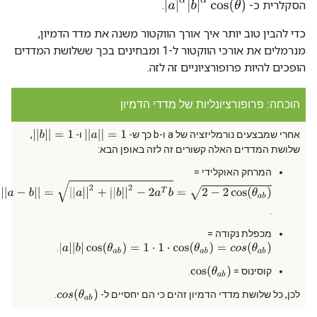
|
a
|
α
|
b
|
α
cos
(
θ
)
הסקלרית כ-
.
כדי להבין טוב יותר איך אורך הווקטור משנה את מדד הדמיון,
מנרמלים את אורכי הווקטור ל-1 ומבחינים בכך ששלושת המדדים
הופכים להיות פרופורציוניים זה לזה.
הוכחה: פרופורציונליות של מדדי הדמיון
|
|
b
|
|
=
1
|
|
a
|
|
=
1
אחרי שמבצעים נורמליזציה של a ו-b כך ש-
ו-
,
שלושת המדדים האלה קשורים זה לזה באופן הבא:
המרחק האוקלידי =
|
|
a
−
b
|
|
=
|
|
a
|
|
2
+
|
|
b
|
|
2
−
2
a
T
b
=
2
−
2
cos
(
θ
a
b
)
.
מכפלת נקודה =
|
a
|
|
b
|
cos
(
θ
a
b
)
=
1
⋅
1
⋅
cos
(
θ
a
b
)
=
c
o
s
(
θ
a
b
)
.
cos
(
θ
a
b
)
קוסינוס =
.
c
o
s
(
θ
a
b
)
לכן, כל שלושת מדדי הדמיון זהים כי הם יחסיים ל-
.