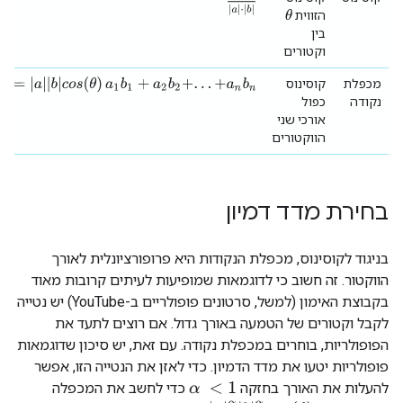
θ
הזווית
בין
וקטורים
=
|
a
|
|
b
|
c
o
s
(
θ
)
מכפלת
קוסינוס
a
1
b
1
+
a
2
b
2
+
.
.
.
+
a
n
b
n
נקודה
כפול
אורכי שני
הווקטורים
בחירת מדד דמיון
בניגוד לקוסינוס, מכפלת הנקודות היא פרופורציונלית לאורך
הווקטור. זה חשוב כי לדוגמאות שמופיעות לעיתים קרובות מאוד
בקבוצת האימון (למשל, סרטונים פופולריים ב-YouTube) יש נטייה
לקבל וקטורים של הטמעה באורך גדול. אם רוצים לתעד את
הפופולריות, בוחרים במכפלת נקודה. עם זאת, יש סיכון שדוגמאות
פופולריות יטעו את מדד הדמיון. כדי לאזן את הנטייה הזו, אפשר
להעלות את האורך בחזקה
כדי לחשב את המכפלה
α
<
1