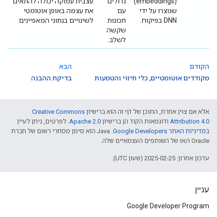
(embeddings)
גדולים
עצבית עמוקה יכולה להתאים
שנוצרו על ידי
עם
את עצמה באופן אוטומטי
DNN בפיקוח.
תכונות
לשינויים בנתוני המאפיינים.
שקשה
לשלב.
הקודם
הבא
מקודדים אוטומטיים, כלי חיזוי והטמעות
בדיקת ההבנה
אלא אם צוין אחרת, התוכן של דף זה הוא ברישיון
Creative Commons
Attribution 4.0
ודוגמאות הקוד הן ברישיון
Apache 2.0
. לפרטים, ניתן לעיין
ב
מדיניות האתר Google Developers‏
.‏ Java הוא סימן מסחרי רשום של חברת
Oracle ו/או של השותפים העצמאיים שלה.
עדכון אחרון: 2025-02-25 (שעון UTC).
עניין
Google Developer Program