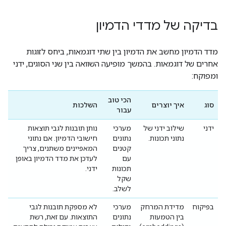
בדיקה של מדדי הדמיון
מדד הדמיון מחשב את הדמיון בין שתי דוגמאות, ביחס לזוגות
אחרים של דוגמאות. בהמשך מופיעה השוואה בין שני הסוגים, ידני
ומפוקח:
הכי טוב
סוג
איך יוצרים
השלכות
עבור
ידני
שילוב ידני של
מערכי
נותן תובנות לגבי תוצאות
נתוני תכונות.
נתונים
חישובי הדמיון. אם נתוני
קטנים
המאפיינים משתנים, צריך
עם
לעדכן את מדד הדמיון באופן
תכונות
ידני.
שקל
לשלב.
בפיקוח
מדידת המרחק
מערכי
לא מספקת תובנות לגבי
בין הטמעות
נתונים
התוצאות. עם זאת, רשת