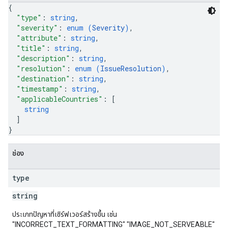
{
"type"
: 
string
,
"severity"
: 
enum (
Severity
)
,
"attribute"
: 
string
,
"title"
: 
string
,
"description"
: 
string
,
"resolution"
: 
enum (
IssueResolution
)
,
"destination"
: 
string
,
"timestamp"
: 
string
,
"applicableCountries"
: 
[
string
]
}
ช่อง
type
string
ประเภทปัญหาที่เซิร์ฟเวอร์สร้างขึ้น เช่น
"INCORRECT_TEXT_FORMATTING" "IMAGE_NOT_SERVEABLE"