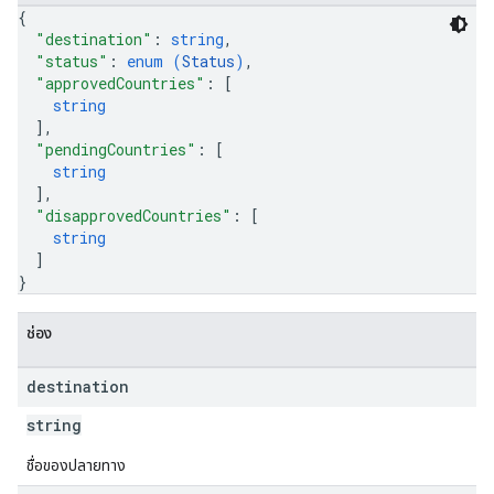
{
"destination"
: 
string
,
"status"
: 
enum (
Status
)
,
"approvedCountries"
: 
[
string
]
,
"pendingCountries"
: 
[
string
]
,
"disapprovedCountries"
: 
[
string
]
}
ช่อง
destination
string
ชื่อของปลายทาง