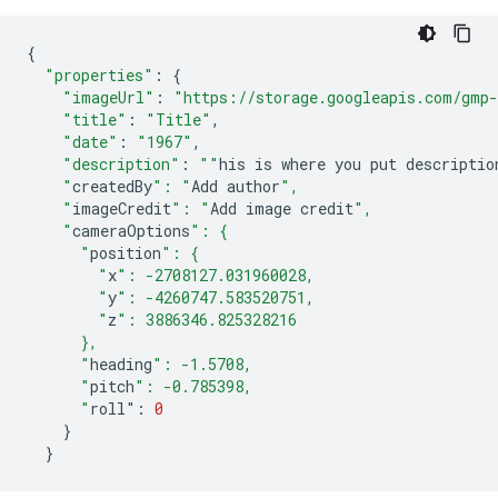
{
"properties"
:
{
"imageUrl"
:
"https://storage.googleapis.com/gmp-
"title"
:
"Title"
,
"date"
:
"1967"
,
"description"
:
""
his
is
where
you
put
descriptio
    "
createdBy
": "
Add
author
",
    "
imageCredit
": "
Add
image
credit
",
    "
cameraOptions
": {
      "
position
": {
        "
x
": -2708127.031960028,
        "
y
": -4260747.583520751,
        "
z
": 3886346.825328216
      },
      "
heading
": -1.5708,
      "
pitch
": -0.785398,
      "
roll
"
:
0
}
}