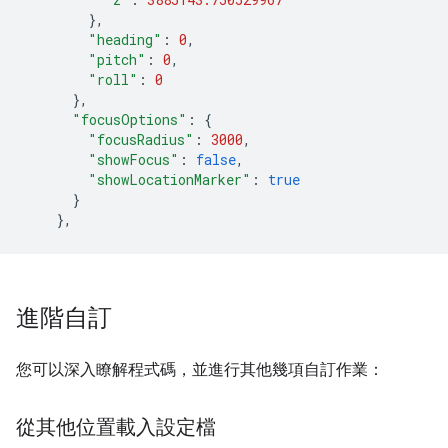
},
"heading"
:
0
,
"pitch"
:
0
,
"roll"
:
0
},
"focusOptions"
:
{
"focusRadius"
:
3000
,
"showFocus"
:
false
,
"showLocationMarker"
:
true
}
},
進階自訂
您可以深入瞭解程式碼，並進行其他幾項自訂作業：
從其他位置載入設定檔