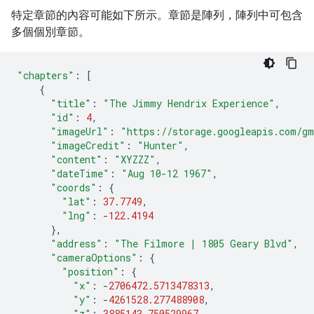
特定章節的內容可能如下所示。章節是陣列，陣列中可包含
多個個別章節。
"chapters"
:
[
{
"title"
:
"The Jimmy Hendrix Experience"
,
"id"
:
4
,
"imageUrl"
:
"https://storage.googleapis.com/gm
"imageCredit"
:
"Hunter"
,
"content"
:
"XYZZZ"
,
"dateTime"
:
"Aug 10-12 1967"
,
"coords"
:
{
"lat"
:
37.7749
,
"lng"
:
-
122.4194
},
"address"
:
"The Filmore | 1805 Geary Blvd"
,
"cameraOptions"
:
{
"position"
:
{
"x"
:
-
2706472.5713478313
,
"y"
:
-
4261528.277488908
,
"z"
:
3885143.750529967