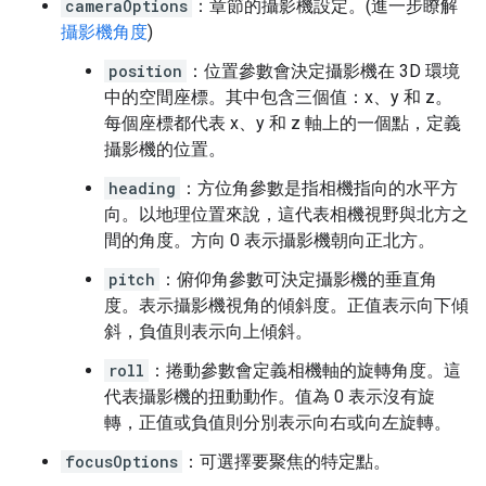
cameraOptions
：章節的攝影機設定。(進一步瞭解
攝影機角度
)
position
：位置參數會決定攝影機在 3D 環境
中的空間座標。其中包含三個值：x、y 和 z。
每個座標都代表 x、y 和 z 軸上的一個點，定義
攝影機的位置。
heading
：方位角參數是指相機指向的水平方
向。以地理位置來說，這代表相機視野與北方之
間的角度。方向 0 表示攝影機朝向正北方。
pitch
：俯仰角參數可決定攝影機的垂直角
度。表示攝影機視角的傾斜度。正值表示向下傾
斜，負值則表示向上傾斜。
roll
：捲動參數會定義相機軸的旋轉角度。這
代表攝影機的扭動動作。值為 0 表示沒有旋
轉，正值或負值則分別表示向右或向左旋轉。
focusOptions
：可選擇要聚焦的特定點。