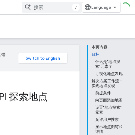
/
本页内容
含错
目标
什么是“地点搜
索”元素？
可视化地点发现
解决方案工作流：
实现地点发现
 API 探索地点
前提条件
向页面添加地图
设置“地点搜索”
元素
允许用户搜索
显示地点图钉和
详情