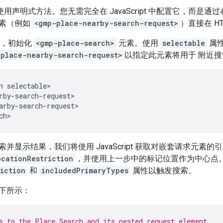
使用声明式方法。您无需完全在 JavaScript 中配置它，而是通
素（例如
<gmp-place-nearby-search-request>
）直接在 H
码中，初始化
<gmp-place-search>
元素。使用
selectable
属
-place-nearby-search-request>
以指定此元素将用于 附近搜
h selectable>

rby-search-request>

arby-search-request>

并显示结果，我们将使用 JavaScript 获取对嵌套请求元素
ocationRestriction
，并使用上一步中的标记位置作为中心点
iction
和
includedPrimaryTypes
属性以触发搜索。
下所示：
s to the Place Search and its nested request element