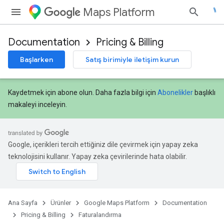
Maps Platform
Documentation
Pricing & Billing
Başlarken
Satış birimiyle iletişim kurun
Kaydetmek için abone olun. Daha fazla bilgi için
Abonelikler
başlıklı
makaleyi inceleyin.
Google, içerikleri tercih ettiğiniz dile çevirmek için yapay zeka
teknolojisini kullanır. Yapay zeka çevirilerinde hata olabilir.
Ana Sayfa
Ürünler
Google Maps Platform
Documentation
Pricing & Billing
Faturalandırma