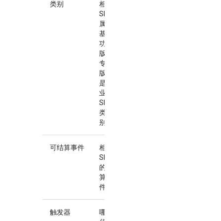
类别
相应
SKU
属于
基本
功能
版、
专业
版还
是企
业版
SKU
类
别。
可结算事件
相应
SKU
的结
算事
件。
触发器
哪些