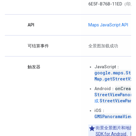
6E5F-B76B-11ED
（印度
API
Maps JavaScript API
可结算事件
全景图加载成功
触发器
JavaScript
：
google.maps.Stre
Map.getStreetVie
onCreate
Android
：
StreetViewPanora
StreetViewPano
或
iOS
：
GMSPanoramaView
街景全景图片和地图
SDK for Android
、
Ma