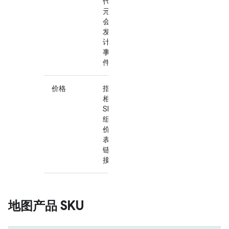
代码
元素
会触
发可
计费
事
件。
价格
指向
相应
SKU
组的
价格
表的
链
接。
地图产品 SKU