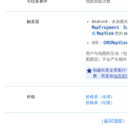
可结算事件
地图加载次数
触发器
Android
：未加载地图 
MapFragment
Sup
、
MapView
onC
或
类的
GMSMapView
iOS
：
对
用户与地图的互动（包括
图图层）不会产生额外的
创建街景全景图片不
费。而是按
动态街景
价格
价格表（全球）
价格表（印度）
（返回顶部）