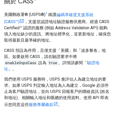
關於 CASS™
1
美國郵政署® (USPS®)
維護
編碼準確度支援系統
(CASS™)
，支援並認證地址驗證服務供應商。經過 CASS
Certified™ 認證的服務 (例如 Address Validation API) 能夠
填入地址缺少的資訊、將地址標準化，並更新地址，確保您
取得最新且最準確的地址。
CASS 預設為停用，且僅支援「美國」和「波多黎各」地
區。如要啟用 CASS，請在驗證要求中將
enableUspsCass
設為
true
。詳情請參閱「
驗證地
址
」。
我們使用 USPS 服務時，USPS 會評估人為建立地址的要
求。如果 USPS 判定輸入地址為人為建立，Google 必須停
止為客戶驗證地址，並向 USPS 回報客戶的聯絡資訊 (姓名
和地址)、相關輸入地址和匯總的使用資料。使用 API 即表
示您同意這些
服務專屬條款
。