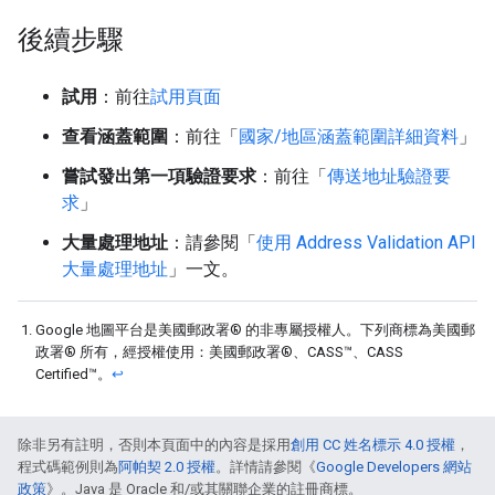
後續步驟
試用
：前往
試用頁面
查看涵蓋範圍
：前往「
國家/地區涵蓋範圍詳細資料
」
嘗試發出第一項驗證要求
：前往「
傳送地址驗證要
求
」
大量處理地址
：請參閱「
使用 Address Validation API
大量處理地址
」一文。
Google 地圖平台是美國郵政署® 的非專屬授權人。下列商標為美國郵
政署® 所有，經授權使用：美國郵政署®、CASS™、CASS
Certified™。
↩
除非另有註明，否則本頁面中的內容是採用
創用 CC 姓名標示 4.0 授權
，
程式碼範例則為
阿帕契 2.0 授權
。詳情請參閱《
Google Developers 網站
政策
》。Java 是 Oracle 和/或其關聯企業的註冊商標。