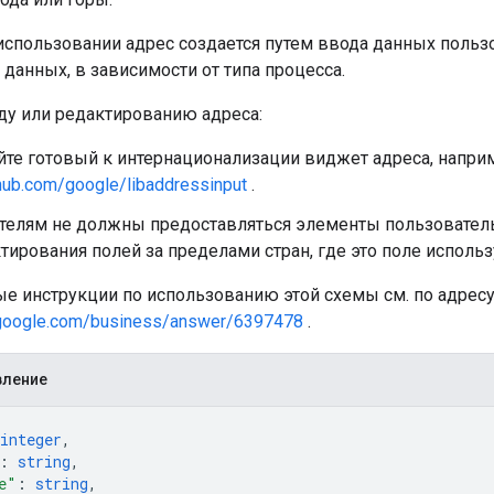
использовании адрес создается путем ввода данных польз
данных, в зависимости от типа процесса.
ду или редактированию адреса:
йте готовый к интернационализации виджет адреса, напри
thub.com/google/libaddressinput
.
телям не должны предоставляться элементы пользователь
тирования полей за пределами стран, где это поле использ
е инструкции по использованию этой схемы см. по адресу
t.google.com/business/answer/6397478
.
вление
integer
,
: 
string
,
e"
: 
string
,