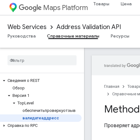
Товары
Цена
Maps Platform
Web Services
Address Validation API
Руководства
Справочные материалы
Ресурсы
Сведения о REST
Главная
Товар
Обзор
Справочные 
Версия 1
Top
Level
Method:
обеспечитьпроверкуотзыв
валидатеаддресс
Проверяет адр
Справка по RPC