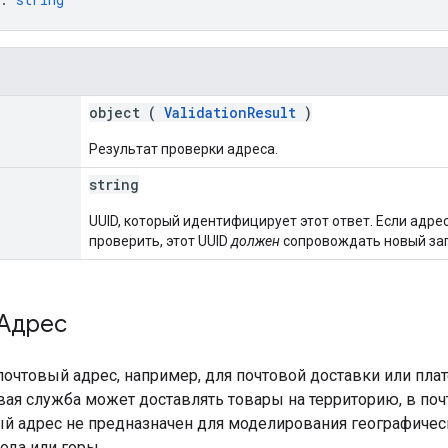
object (
ValidationResult
)
Результат проверки адреса.
string
UUID, который идентифицирует этот ответ. Если адр
проверить, этот UUID
должен
сопровождать новый зап
Адрес
почтовый адрес, например, для почтовой доставки или пл
вая служба может доставлять товары на территорию, в по
ый адрес не предназначен для моделирования географичес
рода или горы.