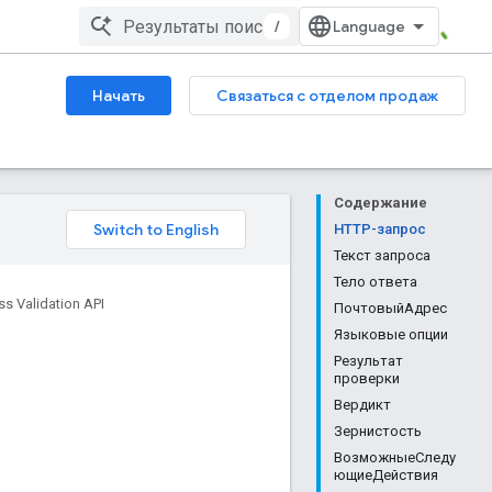
/
Начать
Связаться с отделом продаж
Содержание
HTTP-запрос
Текст запроса
Тело ответа
s Validation API
ПочтовыйАдрес
Языковые опции
Результат
проверки
Вердикт
Зернистость
ВозможныеСледу
ющиеДействия