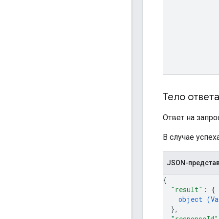
Тело ответ
Ответ на запро
В случае успех
JSON-предста
{
"result"
: 
{
object (
Va
}
,
"responseId"