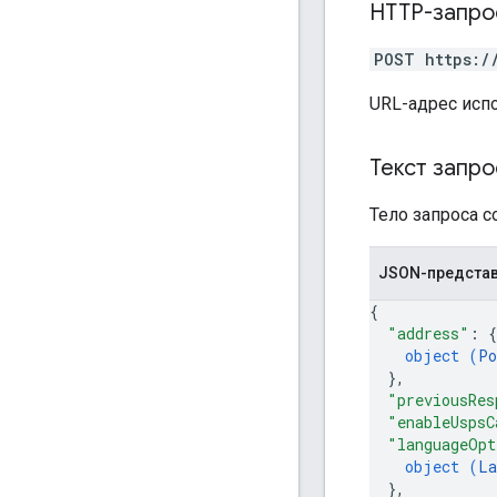
HTTP-запро
POST https:/
URL-адрес исп
Текст запро
Тело запроса 
JSON-предста
{
"address"
: 
{
object (
Po
}
,
"previousRes
"enableUspsC
"languageOpt
object (
La
}
,