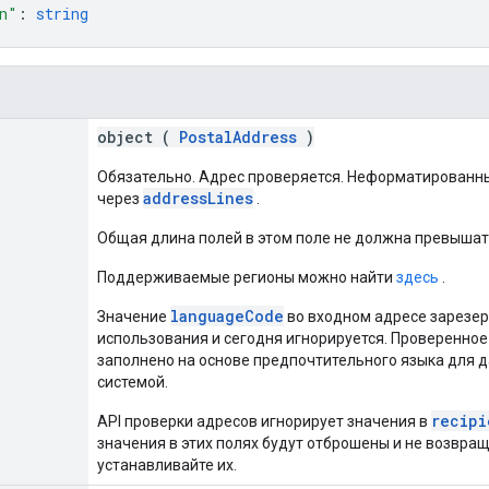
n"
: 
string
object (
PostalAddress
)
Обязательно. Адрес проверяется. Неформатированн
addressLines
через
.
Общая длина полей в этом поле не должна превышат
Поддерживаемые регионы можно найти
здесь
.
languageCode
Значение
во входном адресе зарезе
использования и сегодня игнорируется. Проверенное
заполнено на основе предпочтительного языка для д
системой.
recipi
API проверки адресов игнорирует значения в
значения в этих полях будут отброшены и не возвращ
устанавливайте их.