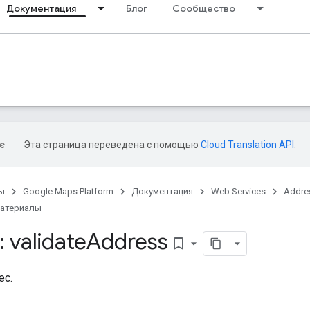
Документация
Блог
Сообщество
Эта страница переведена с помощью
Cloud Translation API
.
ы
Google Maps Platform
Документация
Web Services
Addres
материалы
 validate
Address
bookmark_border
ес.