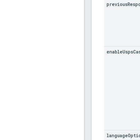
previous
Resp
enable
Usps
Ca
language
Opti