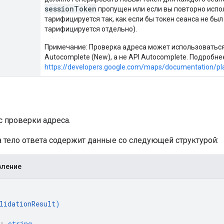
sessionToken
пропущен или если вы повторно испол
тарифицируется так, как если бы токен сеанса не бы
тарифицируется отдельно).
Примечание: Проверка адреса может использоваться 
Autocomplete (New), а не API Autocomplete. Подробне
https://developers.google.com/maps/documentation/pla
а
с проверки адреса.
а тело ответа содержит данные со следующей структурой:
вление
lidationResult
)
: 
string