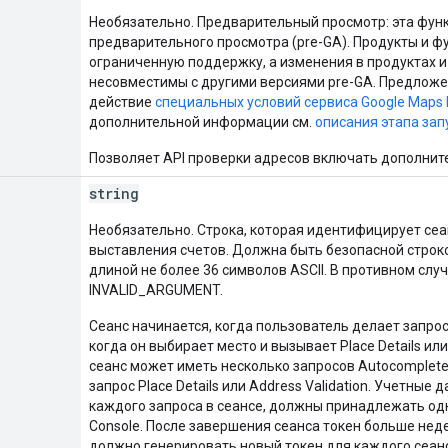
Необязательно. Предварительный просмотр: эта фун
предварительного просмотра (pre-GA). Продукты и ф
ограниченную поддержку, а изменения в продуктах и 
несовместимы с другими версиями pre-GA. Предлож
действие
специальных условий сервиса Google Maps 
дополнительной информации см.
описания этапа зап
Позволяет API проверки адресов включать дополнит
string
Необязательно. Строка, которая идентифицирует се
выставления счетов. Должна быть безопасной строк
длиной не более 36 символов ASCII. В противном сл
INVALID_ARGUMENT.
Сеанс начинается, когда пользователь делает запрос
когда он выбирает место и вызывает Place Details или
сеанс может иметь несколько запросов Autocomplete
запрос Place Details или Address Validation. Учетные
каждого запроса в сеансе, должны принадлежать одн
Console. После завершения сеанса токен больше не
должно генерировать новый токен для каждого сеанс