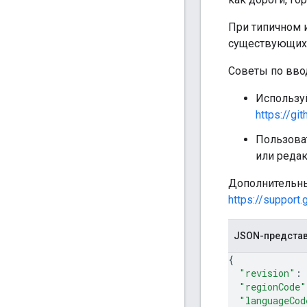
При типичном 
существующих 
Советы по вво
Использу
https://gi
Пользова
или редак
Дополнительны
https://suppor
JSON-предста
{
"revision"
: 
"regionCode"
"languageCod