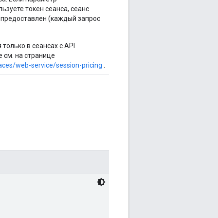
ьзуете токен сеанса, сеанс
л предоставлен (каждый запрос
только в сеансах с API
е см. на странице
ces/web-service/session-pricing
.