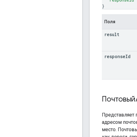
}
Поля
result
response
Id
Почтовый
Представляет 
адресом почто
место. Почтов
как дороги, го