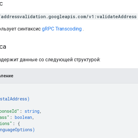
с
/addressvalidation.googleapis.com/v1:validateAddress
ользует синтаксис
gRPC Transcoding
.
са
содержит данные со следующей структурой:
вление
stalAddress
)
ponseId"
: 
string
,
ass"
: 
boolean
,
ions"
: 
{
nguageOptions
)