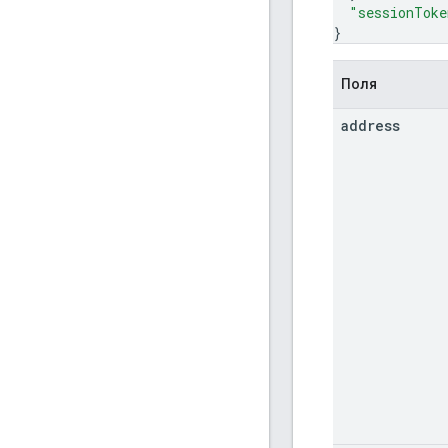
"sessionToke
}
Поля
address