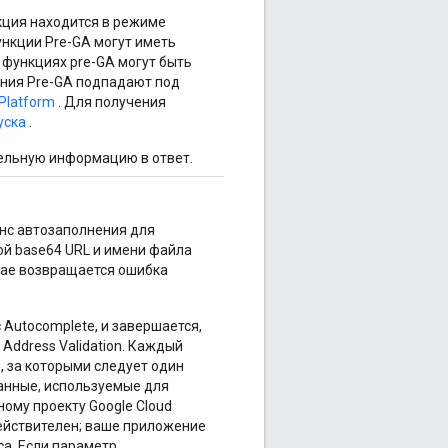
кция находится в режиме
ункции Pre-GA могут иметь
​​функциях pre-GA могут быть
ения Pre-GA подпадают под
Platform
. Для получения
уска
.
ельную информацию в ответ.
анс автозаполнения для
ой base64 URL и имени файла
учае возвращается ошибка
 Autocomplete, и завершается,
 Address Validation. Каждый
, за которыми следует один
 данные, используемые для
ому проекту Google Cloud
действителен; ваше приложение
а. Если параметр