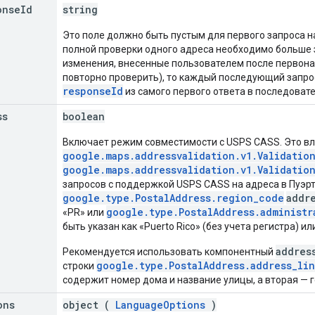
onse
Id
string
Это поле должно быть пустым для первого запроса на
полной проверки одного адреса необходимо больше 
изменения, внесенные пользователем после первон
повторно проверить), то каждый последующий запро
responseId
из самого первого ответа в последоват
ss
boolean
Включает режим совместимости с USPS CASS. Это в
google.maps.addressvalidation.v1.Validation
google.maps.addressvalidation.v1.Validation
запросов с поддержкой USPS CASS на адреса в Пуэр
google.type.PostalAddress.region_code
addr
google.type.PostalAddress.administr
«PR» или
быть указан как «Puerto Rico» (без учета регистра) ил
addres
Рекомендуется использовать компонентный
google.type.PostalAddress.address_li
строки
содержит номер дома и название улицы, а вторая — г
ons
object (
LanguageOptions
)