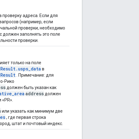
 проверку адреса. Если для
запросов (например, если
ачальной проверки, необходимо
с должен заполнять это поле
ельности проверки.
лияет
только
на поле
Result.usps_data
в
Result
. Примечание: для
то-Рико
ess
должен быть указан как
ative_area
address
должен
и «PR».
s
или указать как минимум две
nes
, где первая строка
ород, штат и почтовый индекс.