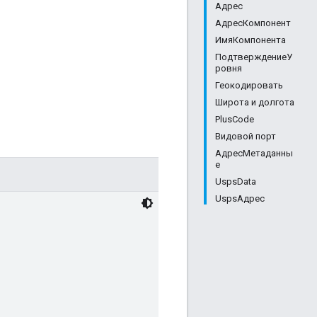
Адрес
АдресКомпонент
ИмяКомпонента
ПодтверждениеУ
ровня
Геокодировать
Широта и долгота
PlusCode
Видовой порт
АдресМетаданны
е
UspsData
UspsАдрес